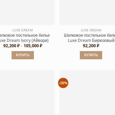
Опции
можно
можно
выбрать
выбрать
на
на
странице
странице
LUXE DREAM
LUXE DREAM
товара.
лковое постельное белье
Шелковое постельное бел
товара.
uxe Dream Ivory (Айвори)
Luxe Dream Бирюзовый
Диапазон
92,200
₽
–
105,000
₽
92,200
₽
цен:
92,200 ₽
КУПИТЬ
КУПИТЬ
–
105,000 ₽
Этот
Этот
товар
товар
имеет
имеет
несколько
несколько
-20%
вариаций.
вариаций.
Опции
Опции
можно
можно
выбрать
выбрать
на
на