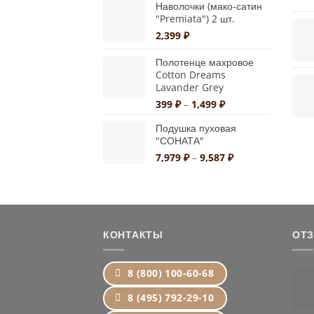
Наволочки (мако-сатин
"Premiata") 2 шт.
2,399
₽
Полотенце махровое
Cotton Dreams
Lavander Grey
Диапазон
399
₽
–
1,499
₽
цен:
Подушка пуховая
399 ₽
"СОНАТА"
–
1,499 ₽
Диапазон
7,979
₽
–
9,587
₽
цен:
7,979 ₽
–
9,587 ₽
КОНТАКТЫ
ОТ
8 (800) 100-60-68
8 (495) 792-29-10