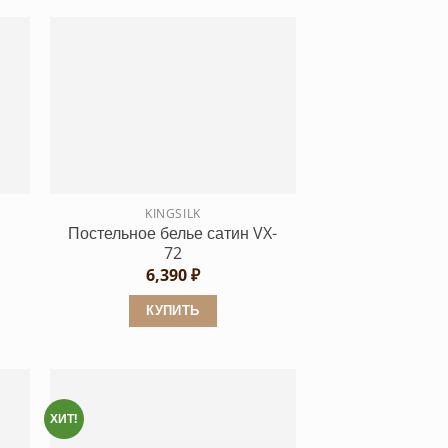
KINGSILK
Постельное белье сатин VX-
72
6,390
₽
КУПИТЬ
Этот
товар
имеет
несколько
ХИТ!
вариаций.