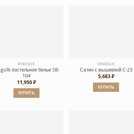
KINGSILK
KINGSILK
ngsilk постельное белье SB-
Сатин с вышивкой C-23
104
5,683
₽
11,950
₽
КУПИТЬ
КУПИТЬ
Этот
Этот
товар
товар
имеет
имеет
несколько
несколько
вариаций.
вариаций.
Опции