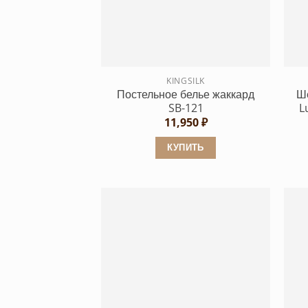
Опции
можно
выбрать
на
странице
KINGSILK
Постельное белье жаккард
Ше
товара.
SB-121
L
11,950
₽
КУПИТЬ
Этот
товар
имеет
несколько
вариаций.
Опции
можно
выбрать
на