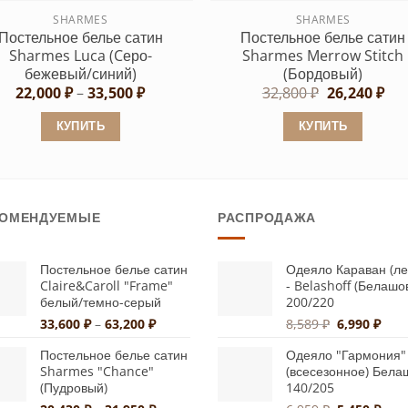
странице
странице
SHARMES
SHARMES
Постельное белье сатин
Постельное белье сатин
товара.
товара.
Sharmes Luca (Cеро-
Sharmes Merrow Stitch
бежевый/синий)
(Бордовый)
Диапазон
Первонача
Тек
22,000
₽
–
33,500
₽
32,800
₽
26,240
₽
цен:
цена
цен
22,000 ₽
составляла
26,
КУПИТЬ
КУПИТЬ
–
32,800 ₽.
33,500 ₽
Этот
Этот
товар
товар
имеет
имеет
КОМЕНДУЕМЫЕ
РАСПРОДАЖА
несколько
несколько
вариаций.
вариаций.
Опции
Опции
Постельное белье сатин
Одеяло Караван (ле
Claire&Caroll "Frame"
- Belashoff (Белашо
можно
можно
белый/темно-серый
200/220
выбрать
выбрать
Диапазон
Первонача
Тек
33,600
₽
–
63,200
₽
8,589
₽
6,990
₽
на
на
цен:
цена
цена
странице
странице
Постельное белье сатин
Одеяло "Гармония"
33,600 ₽
составляла
6,99
Sharmes "Chance"
(всесезонное) Бела
–
8,589 ₽.
товара.
товара.
(Пудровый)
140/205
63,200 ₽