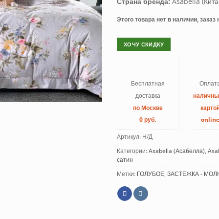
Страна бренда:
Asabella (Кита
Этого товара нет в наличии, заказ
ХОЧУ СКИДКУ
Бесплатная
Оплат
доставка
наличн
по Москве
карто
0 руб.
onlin
Артикул:
Н/Д
Категории:
Asabella (Асабелла)
,
Asa
сатин
Метки:
ГОЛУБОЕ
,
ЗАСТЕЖКА - МО