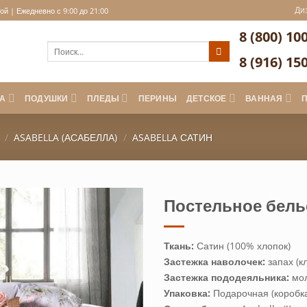
Ди
й | Ежедневно с 9:00 до 21:00
8 (800) 10
Искать:
8 (916) 15
А
ПОДУШКИ
ПЛЕДЫ
ПЕРИНЫ
ДЕТСКОЕ
ВАННАЯ
/
ASABELLA (АСАБЕЛЛА)
/
ASABELLA САТИН
Постельное белье
Ткань:
Сатин (100% хлопок)
Застежка наволочек:
запах (к
Застежка пододеяльника:
мо
Упаковка:
Подарочная (коробк