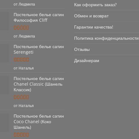
Оценка
5
Как оформить заказ?
от Людмила
из 5
Постельное белье сатин
Обмен и возврат
Философия Cliff
Гарантии качества!
Оценка
5
от Людмила
Политика конфиденциальности
из 5
Постельное белье сатин
Отзывы
Serengeti
Дизайнерам
Оценка
5
от Наталья
из 5
Постельное белье сатин
Chanel Classic (Шанель
Классик)
Оценка
5
от Наталья
из 5
Постельное белье сатин
Coco Chanel (Коко
Шанель)