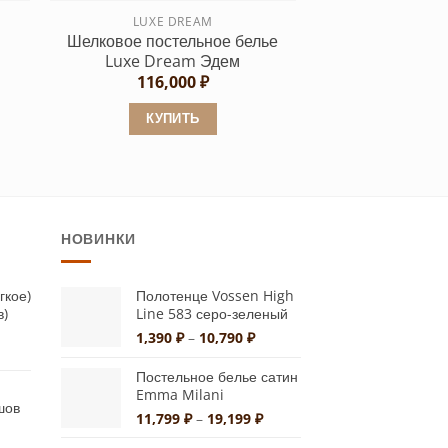
странице
LUXE DREAM
Шелковое постельное белье
товара.
Luxe Dream Эдем
116,000
₽
льная
ущая
а:
КУПИТЬ
240 ₽.
Этот
товар
имеет
несколько
НОВИНКИ
вариаций.
Опции
можно
гкое)
Полотенце Vossen High
в)
Line 583 серо-зеленый
выбрать
Диапазон
1,390
₽
–
10,790
₽
на
льная
ущая
цен:
странице
:
1,390 ₽
Постельное белье сатин
0 ₽.
–
товара.
Emma Milani
шов
10,790 ₽
Диапазон
11,799
₽
–
19,199
₽
цен: