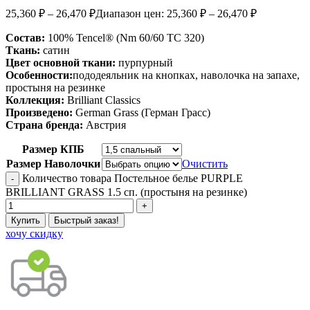
25,360
₽
–
26,470
₽
Диапазон цен: 25,360 ₽ – 26,470 ₽
Состав:
100% Tencel® (Nm 60/60 ТС 320)
Ткань:
сатин
Цвет основной ткани:
пурпурный
Особенности:
пододеяльник на кнопках, наволочка на запахе,
простыня на резинке
Коллекция:
Brilliant Classics
Произведено:
German Grass (Герман Грасс)
Страна бренда:
Австрия
Размер КПБ
Размер Наволочки
Очистить
Количество товара Постельное белье PURPLE
BRILLIANT GRASS 1.5 сп. (простыня на резинке)
Купить
Быстрый заказ!
хочу скидку