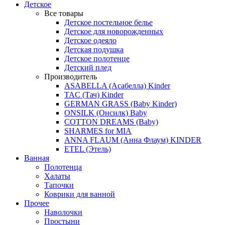
Детское
Все товары
Детское постельное белье
Детское для новорожденных
Детское одеяло
Детская подушка
Детское полотенце
Детский плед
Производитель
ASABELLA (Асабелла) Kinder
TAC (Тач) Kinder
GERMAN GRASS (Baby Kinder)
ONSILK (Онсилк) Baby
COTTON DREAMS (Baby)
SHARMES for MIA
ANNA FLAUM (Анна Флаум) KINDER
ETEL (Этель)
Ванная
Полотенца
Халаты
Тапочки
Коврики для ванной
Прочее
Наволочки
Простыни