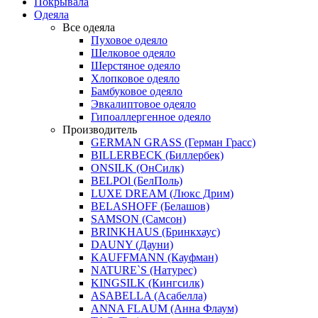
Покрывала
Одеяла
Все одеяла
Пуховое одеяло
Шелковое одеяло
Шерстяное одеяло
Хлопковое одеяло
Бамбуковое одеяло
Эвкалиптовое одеяло
Гипоаллергенное одеяло
Производитель
GERMAN GRASS (Герман Грасс)
BILLERBECK (Биллербек)
ONSILK (ОнСилк)
BELPOl (БелПоль)
LUXE DREAM (Люкс Дрим)
BELASHOFF (Белашов)
SAMSON (Самсон)
BRINKHAUS (Бринкхаус)
DAUNY (Дауни)
KAUFFMANN (Кауфман)
NATURE`S (Натурес)
KINGSILK (Кингсилк)
ASABELLA (Асабелла)
ANNA FLAUM (Анна Флаум)