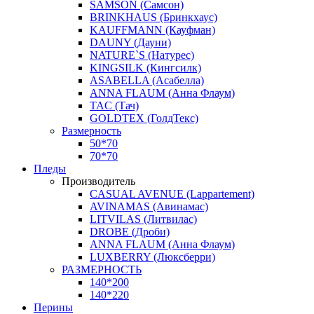
SAMSON (Самсон)
BRINKHAUS (Бринкхаус)
KAUFFMANN (Кауфман)
DAUNY (Дауни)
NATURE`S (Натурес)
KINGSILK (Кингсилк)
ASABELLA (Асабелла)
ANNA FLAUM (Анна Флаум)
TAC (Тач)
GOLDTEX (ГолдТекс)
Размерность
50*70
70*70
Пледы
Производитель
CASUAL AVENUE (Lappartement)
AVINAMAS (Авинамас)
LITVILAS (Литвилас)
DROBE (Дроби)
ANNA FLAUM (Анна Флаум)
LUXBERRY (Люксберри)
РАЗМЕРНОСТЬ
140*200
140*220
Перины