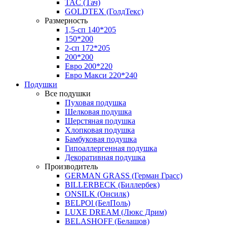
TAC (Тач)
GOLDTEX (ГолдТекс)
Размерность
1,5-сп 140*205
150*200
2-сп 172*205
200*200
Евро 200*220
Евро Макси 220*240
Подушки
Все подушки
Пуховая подушка
Шелковая подушка
Шерстяная подушка
Хлопковая подушка
Бамбуковая подушка
Гипоаллергенная подушка
Декоративная подушка
Производитель
GERMAN GRASS (Герман Грасс)
BILLERBECK (Биллербек)
ONSILK (Онсилк)
BELPOl (БелПоль)
LUXE DREAM (Люкс Дрим)
BELASHOFF (Белашов)