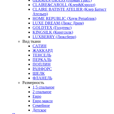
GERMAN GRASS (Герман Грасс)
CLAIRE&CAROLL (Клер&Кэролл)
CLAIRE BATISTE ATELIER (Клер Батист
Ательер)
HOME REPUBLIC (Хоум Репаблик)
LUXE DREAM (Люкс Дрим)
GOLDTEX (Голдтекс)
KINGSILK (Кингсилк)
LUXBERRY (Люксбери)
Вид ткани
САТИН
ЖАККАРД
ТЕНСЕЛЬ
ПЕРКАЛЬ
ПОПЛИН
РАНФОРС
ШЕЛК
ФЛАНЕЛЬ
Размерность
1,5 спальное
2 спальное
Евро
Евро макси
Семейное
Детское