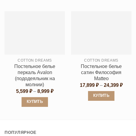
19,199 ₽
19,19
Этот
Этот
товар
товар
имеет
имеет
несколько
несколько
вариаций.
вариаций.
Опции
Опции
можно
можно
выбрать
выбрать
COTTON DREAMS
COTTON DREAMS
на
на
Постельное белье
Постельное белье
странице
странице
перкаль Avalon
сатин Философия
товара.
товара.
(пододеяльник на
Matteo
молнии)
Диапа
17,899
₽
–
24,399
₽
цен:
Диапазон
5,599
₽
–
8,999
₽
17,89
цен:
КУПИТЬ
–
5,599 ₽
КУПИТЬ
24,39
Этот
–
8,999 ₽
Этот
товар
товар
имеет
имеет
несколько
ПОПУЛЯРНОЕ
несколько
вариаций.