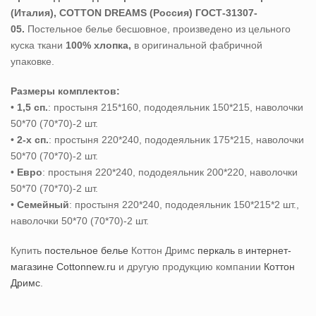
(Италия), COTTON DREAMS (Россия) ГОСТ-31307-
05.
Постельное белье бесшовное, произведено из цельного
куска ткани
100% хлопка,
в оригинальной фабричной
упаковке.
Размеры комплектов:
•
1,5 сп.
: простыня 215*160, пододеяльник 150*215, наволочки
50*70 (70*70)-2 шт.
•
2-х сп.
: простыня 220*240, пододеяльник 175*215, наволочки
50*70 (70*70)-2 шт.
•
Евро
: простыня 220*240, пододеяльник 200*220, наволочки
50*70 (70*70)-2 шт.
•
Семейный
: простыня 220*240, пододеяльник 150*215*2 шт.,
наволочки 50*70 (70*70)-2 шт.
Купить
постельное белье
Коттон Дримс
перкаль
в
интернет-
магазине Cottonnew.ru
и другую продукцию компании
Коттон
Дримс
.