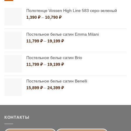
Полотенце Vossen High Line 583 серо-зеленый
Диапазон
1,390
₽
–
10,790
₽
цен:
1,390 ₽
–
Постельное белье сатин Emma Milani
10,790 ₽
Диапазон
11,799
₽
–
19,199
₽
цен:
11,799 ₽
–
Постельное белье сатин Brio
19,199 ₽
Диапазон
11,799
₽
–
19,199
₽
цен:
11,799 ₽
–
Постельное белье сатин Benelli
19,199 ₽
Диапазон
15,899
₽
–
24,399
₽
цен:
15,899 ₽
–
24,399 ₽
КОНТАКТЫ