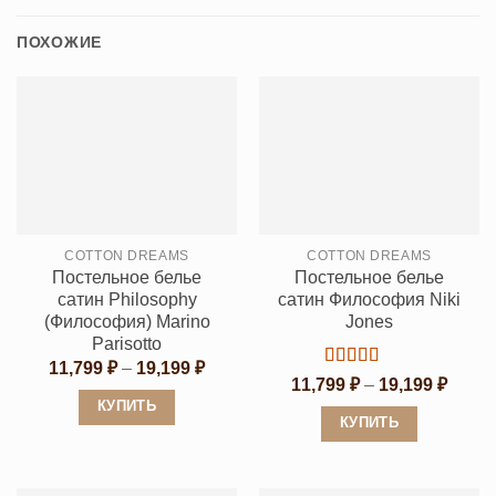
ПОХОЖИЕ
COTTON DREAMS
COTTON DREAMS
Постельное белье
Постельное белье
сатин Philosophy
сатин Философия Niki
(Философия) Marino
Jones
Parisotto
Диапазон
11,799
₽
–
19,199
₽
Оценка
5
цен:
Диапа
11,799
₽
–
19,199
₽
из 5
11,799 ₽
цен:
КУПИТЬ
–
11,79
КУПИТЬ
19,199 ₽
–
Этот
19,19
Этот
товар
товар
имеет