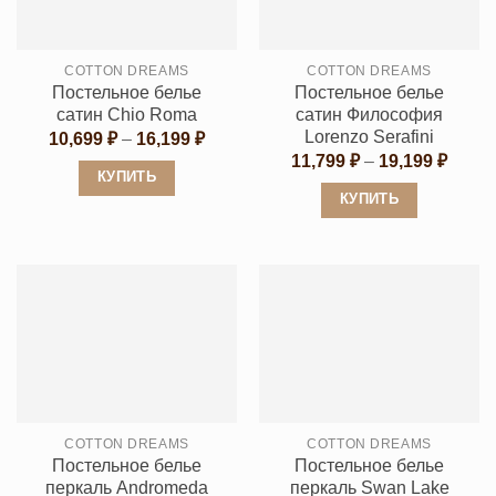
выбрать
можно
на
выбрать
странице
COTTON DREAMS
COTTON DREAMS
на
товара.
Постельное белье
Постельное белье
странице
сатин Chio Roma
сатин Философия
товара.
Lorenzo Serafini
Диапазон
10,699
₽
–
16,199
₽
цен:
Диапа
11,799
₽
–
19,199
₽
10,699 ₽
цен:
КУПИТЬ
–
11,79
КУПИТЬ
16,199 ₽
Этот
–
19,19
Этот
товар
товар
имеет
имеет
несколько
несколько
вариаций.
вариаций.
Опции
Опции
можно
можно
выбрать
выбрать
на
COTTON DREAMS
COTTON DREAMS
на
странице
Постельное белье
Постельное белье
странице
товара.
перкаль Andromeda
перкаль Swan Lake