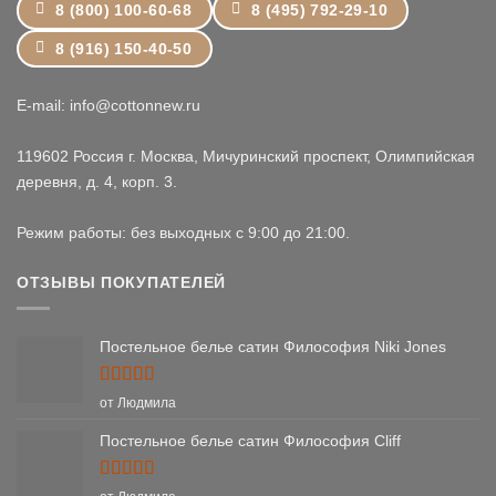
8 (800) 100-60-68
8 (495) 792-29-10
8 (916) 150-40-50
E-mail: info@cottonnew.ru
119602 Россия г. Москва, Мичуринский проспект, Олимпийская
деревня, д. 4, корп. 3.
Режим работы: без выходных с 9:00 до 21:00.
ОТЗЫВЫ ПОКУПАТЕЛЕЙ
Постельное белье сатин Философия Niki Jones
Оценка
5
от Людмила
из 5
Постельное белье сатин Философия Cliff
Оценка
5