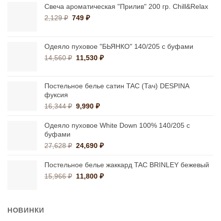
Свеча ароматическая "Прилив" 200 гр. Chill&Relax
Первоначальная
Текущая
2,129
₽
749
₽
цена
цена:
составляла
749 ₽.
2,129 ₽.
Одеяло пуховое "БЬЯНКО" 140/205 с буфами
Первоначальная
Текущая
14,560
₽
11,530
₽
цена
цена:
составляла
11,530 ₽.
14,560 ₽.
Постельное белье сатин TAC (Тач) DESPINA
фуксия
Первоначальная
Текущая
16,344
₽
9,990
₽
цена
цена:
составляла
9,990 ₽.
Одеяло пуховое White Down 100% 140/205 с
16,344 ₽.
буфами
Первоначальная
Текущая
27,628
₽
24,690
₽
цена
цена:
составляла
24,690 ₽.
Постельное белье жаккард TAC BRINLEY бежевый
27,628 ₽.
Первоначальная
Текущая
15,966
₽
11,800
₽
цена
цена:
составляла
11,800 ₽.
15,966 ₽.
НОВИНКИ