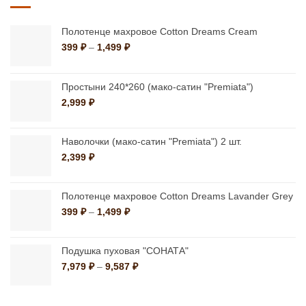
вариаций.
Опции
Опции
можно
Полотенце махровое Cotton Dreams Cream
можно
Диапазон
399
₽
–
1,499
₽
выбрать
цен:
выбрать
на
399 ₽
на
странице
–
Простыни 240*260 (мако-сатин "Premiata")
странице
1,499 ₽
товара.
2,999
₽
товара.
Наволочки (мако-сатин "Premiata") 2 шт.
2,399
₽
Полотенце махровое Cotton Dreams Lavander Grey
Диапазон
399
₽
–
1,499
₽
цен:
399 ₽
–
Подушка пуховая "СОНАТА"
1,499 ₽
Диапазон
7,979
₽
–
9,587
₽
цен:
7,979 ₽
–