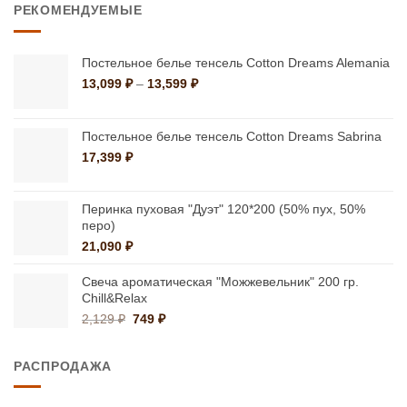
РЕКОМЕНДУЕМЫЕ
9,587 ₽
Постельное белье тенсель Cotton Dreams Alemania
Диапазон
13,099
₽
–
13,599
₽
цен:
13,099 ₽
–
Постельное белье тенсель Cotton Dreams Sabrina
13,599 ₽
17,399
₽
Перинка пуховая "Дуэт" 120*200 (50% пух, 50%
перо)
21,090
₽
Свеча ароматическая "Можжевельник" 200 гр.
Chill&Relax
Первоначальная
Текущая
2,129
₽
749
₽
цена
цена:
составляла
749 ₽.
РАСПРОДАЖА
2,129 ₽.