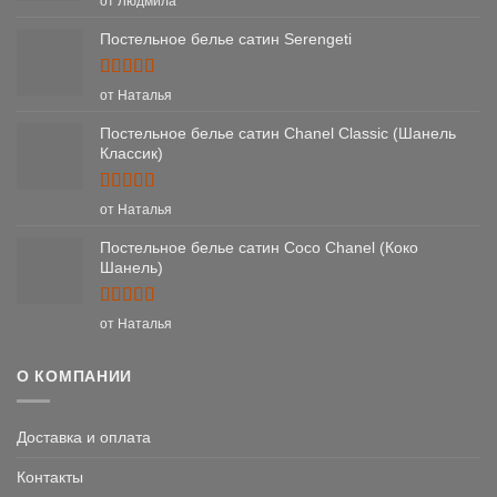
от Людмила
из 5
Постельное белье сатин Serengeti
Оценка
5
от Наталья
из 5
Постельное белье сатин Chanel Classic (Шанель
Классик)
Оценка
5
от Наталья
из 5
Постельное белье сатин Coco Chanel (Коко
Шанель)
Оценка
5
от Наталья
из 5
О КОМПАНИИ
Доставка и оплата
Контакты