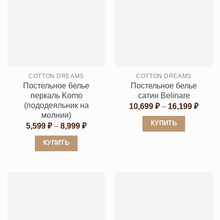
имеет
несколько
несколько
вариаций.
вариаций.
Опции
Опции
можно
можно
выбрать
выбрать
на
COTTON DREAMS
COTTON DREAMS
на
странице
Постельное белье
Постельное белье
странице
перкаль Komo
сатин Belinare
товара.
товара.
(пододеяльник на
Диапа
10,699
₽
–
16,199
₽
цен:
молнии)
10,69
КУПИТЬ
Диапазон
5,599
₽
–
8,999
₽
–
цен:
16,19
Этот
5,599 ₽
КУПИТЬ
–
товар
8,999 ₽
Этот
имеет
товар
несколько
имеет
вариаций.
несколько
Опции
вариаций.
можно
Опции