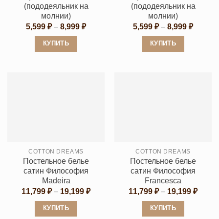
товара.
(пододеяльник на
(пододеяльник на
молнии)
молнии)
Диапазон
Диапаз
5,599
₽
–
8,999
₽
5,599
₽
–
8,999
₽
цен:
цен:
5,599 ₽
5,599 ₽
КУПИТЬ
КУПИТЬ
–
–
8,999 ₽
8,999 ₽
Этот
Этот
товар
товар
имеет
имеет
несколько
несколько
вариаций.
вариаций.
Опции
Опции
можно
можно
выбрать
выбрать
COTTON DREAMS
COTTON DREAMS
на
на
Постельное белье
Постельное белье
странице
странице
сатин Философия
сатин Философия
товара.
товара.
Madeira
Francesca
Диапазон
Диапа
11,799
₽
–
19,199
₽
11,799
₽
–
19,199
₽
цен:
цен:
11,799 ₽
11,79
КУПИТЬ
КУПИТЬ
–
–