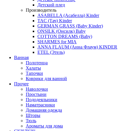
Детский плед
Производитель
ASABELLA (Асабелла) Kinder
TAC (Тач) Kinder
GERMAN GRASS (Baby Kinder)
ONSILK (Онсилк) Baby
COTTON DREAMS (Baby)
SHARMES for MIA
ANNA FLAUM (Анна Флаум) KINDER
ETEL (Этель)
Ванная
Полотенца
Халаты
Тапочки
Коврики для ванной
Прочее
Наволочки
Простыни
Пододеяльники
Наматрасники
Домашняя одежда
Шторы
Тюль
Ароматы для дома