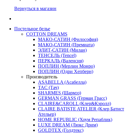
Вернуться в магазин
Постельное белье
COTTON DREAMS
МАКО-САТИН (Философия)
МАКО-САТИН (Премиата)
ЭЛИТ-САТИН (Милан)
ТЕНСЕЛЬ (Tencel)
ПЕРКАЛЬ (Валенсия)
ПОПЛИН (Мерлин Монро)
ПОПЛИН (Одри Хепберн)
Производитель
ASABELLA (Асабелла)
TAC (Тач)
SHARMES (Шармэз)
GERMAN GRASS (Герман Грасс)
CLAIRE&CAROLL (Клер&Кэролл)
CLAIRE BATISTE ATELIER (Клер Батист
Ательер)
HOME REPUBLIC (Хоум Репаблик)
LUXE DREAM (Люкс Дрим)
GOLDTEX (Голдтекс)