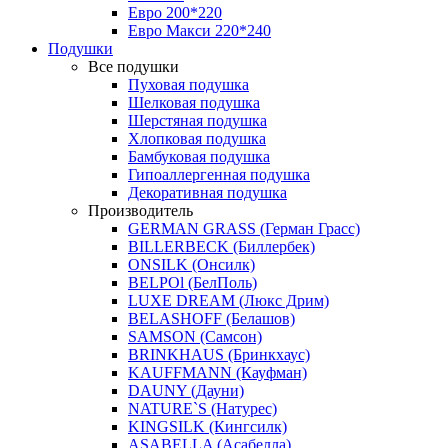
Евро 200*220
Евро Макси 220*240
Подушки
Все подушки
Пуховая подушка
Шелковая подушка
Шерстяная подушка
Хлопковая подушка
Бамбуковая подушка
Гипоаллергенная подушка
Декоративная подушка
Производитель
GERMAN GRASS (Герман Грасс)
BILLERBECK (Биллербек)
ONSILK (Онсилк)
BELPOl (БелПоль)
LUXE DREAM (Люкс Дрим)
BELASHOFF (Белашов)
SAMSON (Самсон)
BRINKHAUS (Бринкхаус)
KAUFFMANN (Кауфман)
DAUNY (Дауни)
NATURE`S (Натурес)
KINGSILK (Кингсилк)
ASABELLA (Асабелла)