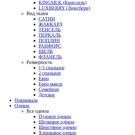
KINGSILK (Кингсилк)
LUXBERRY (Люксбери)
Вид ткани
САТИН
ЖАККАРД
ТЕНСЕЛЬ
ПЕРКАЛЬ
ПОПЛИН
РАНФОРС
ШЕЛК
ФЛАНЕЛЬ
Размерность
1,5 спальное
2 спальное
Евро
Евро макси
Семейное
Детское
Покрывала
Одеяла
Все одеяла
Пуховое одеяло
Шелковое одеяло
Шерстяное одеяло
Хлопковое одеяло