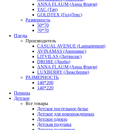
ANNA FLAUM (Анна Флаум)
TAC (Тач)
GOLDTEX (ГолдТекс)
Размерность
50*70
70*70
Пледы
Производитель
CASUAL AVENUE (Lappartement)
AVINAMAS (Авинамас)
LITVILAS (Литвилас)
DROBE (Дроби)
ANNA FLAUM (Анна Флаум)
LUXBERRY (Люксберри)
РАЗМЕРНОСТЬ
140*200
140*220
Перины
Детское
Все товары
Детское постельное белье
Детское для новорожденных
Детское одеяло
Детская подушка
Детское полотенце