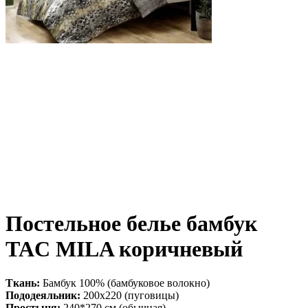
Постельное белье бамбук
TAC MILA коричневый
Ткань:
Бамбук 100% (бамбуковое волокно)
Пододеяльник:
200х220 (пуговицы)
Простыня:
240*270 см (обычная)