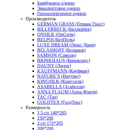
Бамбуковое одеяло
Эвкалиптовое одеяло
Гипоаллергенное одеяло
Производитель
GERMAN GRASS (Герман Грасс)
BILLERBECK (Биллербек)
ONSILK (ОнСилк)
BELPOl (БелПоль)
LUXE DREAM (Люкс Дрим)
BELASHOFF (Белашов)
SAMSON (Самсон)
BRINKHAUS (Бринкхаус)
DAUNY (Дауни)
KAUFFMANN (Кауфман)
NATURE`S (Натурес)
KINGSILK (Кингсилк)
ASABELLA (Асабелла)
ANNA FLAUM (Анна Флаум)
TAC (Тач)
GOLDTEX (ГолдТекс)
Размерность
1,5-сп 140*205
150*200
2-сп 172*205
200*200