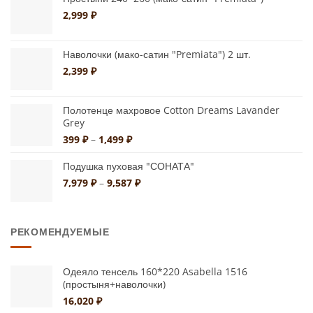
странице
товара.
1,499 ₽
2,999
₽
товара.
Наволочки (мако-сатин "Premiata") 2 шт.
2,399
₽
Полотенце махровое Cotton Dreams Lavander
Grey
Диапазон
399
₽
–
1,499
₽
цен:
399 ₽
Подушка пуховая "СОНАТА"
–
Диапазон
7,979
₽
–
9,587
₽
1,499 ₽
цен:
7,979 ₽
–
РЕКОМЕНДУЕМЫЕ
9,587 ₽
Одеяло тенсель 160*220 Asabella 1516
(простыня+наволочки)
16,020
₽