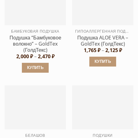
вариаций.
Опции
Опции
можно
можно
выбрать
выбрать
на
БАМБУКОВАЯ ПОДУШКА
ГИПОАЛЛЕРГЕННАЯ ПОДУШКА
на
странице
Подушка “Бамбуковое
Подушка ALOE VERA –
странице
товара.
волокно” – GoldTex
GoldTex (ГолдТекс)
товара.
(ГолдТекс)
Диапа
1,765
₽
–
2,125
₽
цен:
Диапазон
2,000
₽
–
2,470
₽
1,765 ₽
цен:
КУПИТЬ
–
2,000 ₽
КУПИТЬ
2,125 ₽
Этот
–
2,470 ₽
Этот
товар
товар
имеет
имеет
несколько
несколько
вариаций.
вариаций.
Опции
Опции
можно
можно
выбрать
выбрать
на
БЕЛАШОВ
ПОДУШКИ
на