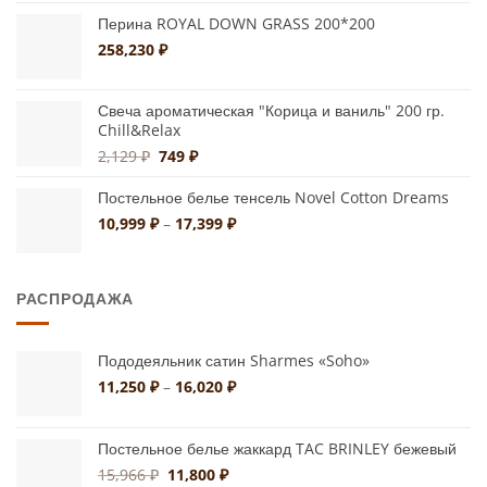
Перина ROYAL DOWN GRASS 200*200
258,230
₽
Свеча ароматическая "Корица и ваниль" 200 гр.
Chill&Relax
Первоначальная
Текущая
2,129
₽
749
₽
цена
цена:
составляла
749 ₽.
Постельное белье тенсель Novel Cotton Dreams
2,129 ₽.
Диапазон
10,999
₽
–
17,399
₽
цен:
10,999 ₽
–
РАСПРОДАЖА
17,399 ₽
Пододеяльник сатин Sharmes «Soho»
Диапазон
11,250
₽
–
16,020
₽
цен:
11,250 ₽
–
Постельное белье жаккард TAC BRINLEY бежевый
16,020 ₽
Первоначальная
Текущая
15,966
₽
11,800
₽