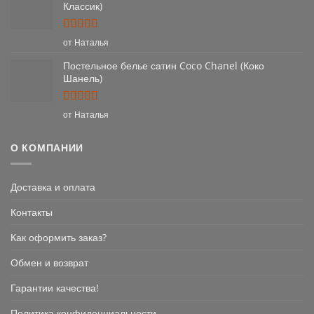
Классик)
Оценка
5
от Наталья
из 5
Постельное белье сатин Coco Chanel (Коко
Шанель)
Оценка
5
от Наталья
из 5
О КОМПАНИИ
Доставка и оплата
Контакты
Как оформить заказ?
Обмен и возврат
Гарантии качества!
Политика конфиденциальности