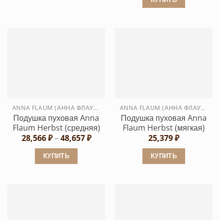
5,971 ₽
Этот
16,450 ₽.
Этот
товар
товар
имеет
имеет
несколько
несколько
вариаций.
вариаций.
Опции
Опции
можно
можно
выбрать
выбрать
на
ANNA FLAUM (АННА ФЛАУМ)
ANNA FLAUM (АННА ФЛАУМ)
на
странице
Подушка пуховая Anna
Подушка пуховая Anna
странице
товара.
Flaum Herbst (средняя)
Flaum Herbst (мягкая)
товара.
Диапазон
28,566
₽
–
48,657
₽
25,379
₽
цен:
28,566 ₽
КУПИТЬ
КУПИТЬ
–
48,657 ₽
Этот
Этот
товар
товар
имеет
имеет
несколько
несколько
вариаций.
вариаций.