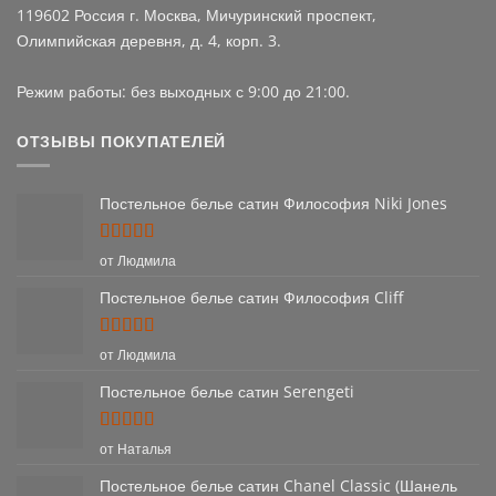
119602 Россия г. Москва, Мичуринский проспект,
Олимпийская деревня, д. 4, корп. 3.
Режим работы: без выходных с 9:00 до 21:00.
ОТЗЫВЫ ПОКУПАТЕЛЕЙ
Постельное белье сатин Философия Niki Jones
Оценка
5
от Людмила
из 5
Постельное белье сатин Философия Cliff
Оценка
5
от Людмила
из 5
Постельное белье сатин Serengeti
Оценка
5
от Наталья
из 5
Постельное белье сатин Chanel Classic (Шанель