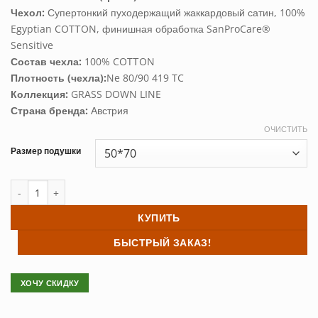
Чехол:
Супертонкий пуходержащий жаккардовый сатин, 100%
Egyptian COTТON, финишная обработка SanProCare®
Sensitive
Состав чехла:
100% COTТON
Плотность (чехла):
Ne 80/90 419 TC
Коллекция:
GRASS DOWN LINE
Страна бренда:
Австрия
ОЧИСТИТЬ
Размер подушки
Количество товара Подушка пуховая PRINCESS DOWN GRASS (мягк
КУПИТЬ
БЫСТРЫЙ ЗАКАЗ!
ХОЧУ СКИДКУ