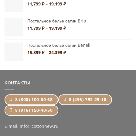
10,790 ₽
Диапазон
11,799
₽
–
19,199
₽
цен:
11,799 ₽
Постельное белье сатин Brio
–
19,199 ₽
Диапазон
11,799
₽
–
19,199
₽
цен:
11,799 ₽
Постельное белье сатин Benelli
–
19,199 ₽
Диапазон
15,899
₽
–
24,399
₽
цен:
15,899 ₽
–
24,399 ₽
КОНТАКТЫ
8 (800) 100-60-68
8 (495) 792-29-10
8 (916) 150-40-50
E-mail: info@cottonnew.ru