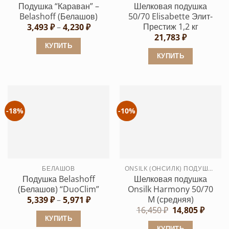
странице
Подушка “Караван” –
Шелковая подушка
странице
товара.
Belashoff (Белашов)
50/70 Elisabette Элит-
товара.
Престиж 1,2 кг
Диапазон
3,493
₽
–
4,230
₽
цен:
21,783
₽
3,493 ₽
КУПИТЬ
–
КУПИТЬ
4,230 ₽
Этот
Этот
товар
товар
имеет
имеет
несколько
несколько
вариаций.
-18%
-10%
вариаций.
Опции
Опции
можно
можно
выбрать
выбрать
на
БЕЛАШОВ
ONSILK (ОНСИЛК) ПОДУШКИ
на
странице
Подушка Belashoff
Шелковая подушка
странице
товара.
(Белашов) “DuoClim”
Onsilk Harmony 50/70
товара.
M (средняя)
Диапазон
5,339
₽
–
5,971
₽
цен:
Первоначальн
Текущ
16,450
₽
14,805
₽
5,339 ₽
цена
цена:
КУПИТЬ
–
составляла
14,805
КУПИТЬ