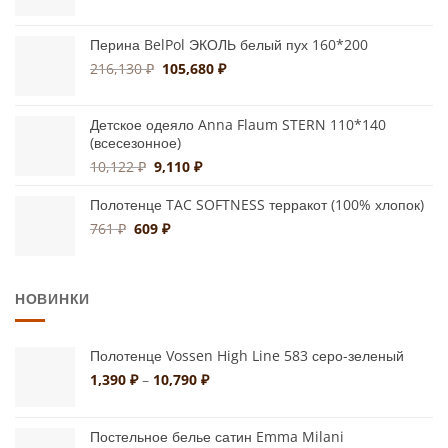
цена
цена:
составляла
11,800 ₽.
Перина BelPol ЭКОЛЬ белый пух 160*200
15,966 ₽.
Первоначальная
Текущая
216,130
₽
105,680
₽
цена
цена:
составляла
105,680 ₽.
Детское одеяло Anna Flaum STERN 110*140
216,130 ₽.
(всесезонное)
Первоначальная
Текущая
10,122
₽
9,110
₽
цена
цена:
составляла
9,110 ₽.
Полотенце TAC SOFTNESS терракот (100% хлопок)
10,122 ₽.
Первоначальная
Текущая
761
₽
609
₽
цена
цена:
составляла
609 ₽.
761 ₽.
НОВИНКИ
Полотенце Vossen High Line 583 серо-зеленый
Диапазон
1,390
₽
–
10,790
₽
цен:
1,390 ₽
–
Постельное белье сатин Emma Milani