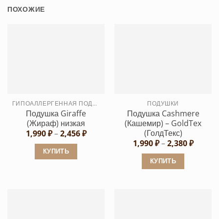
ПОХОЖИЕ
ГИПОАЛЛЕРГЕННАЯ ПОДУШКА
ПОДУШКИ
Подушка Giraffe
Подушка Cashmеre
(Жираф) низкая
(Кашемир) – GoldTex
(ГолдТекс)
Диапазон
1,990
₽
–
2,456
₽
цен:
Диапа
1,990
₽
–
2,380
₽
1,990 ₽
цен:
КУПИТЬ
–
1,990 ₽
КУПИТЬ
2,456 ₽
Этот
–
2,380 ₽
Этот
товар
товар
имеет
имеет
несколько
несколько
вариаций.