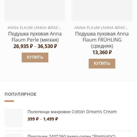
Опции
Опции
можно
можно
выбрать
выбрать
ANNA FLAUM (АННА ФЛАУМ)
ANNA FLAUM (АННА ФЛАУМ)
на
на
Подушка пуховая Anna
Подушка пуховая Anna
странице
странице
Flaum Perle (мягкая)
Flaum FRÜHLING
товара.
товара.
(средняя)
Диапазон
26,935
₽
–
36,530
₽
цен:
13,360
₽
26,935 ₽
КУПИТЬ
–
КУПИТЬ
36,530 ₽
Этот
Этот
товар
товар
имеет
имеет
несколько
ПОПУЛЯРНОЕ
несколько
вариаций.
вариаций.
Опции
Опции
можно
Полотенце махровое Cotton Dreams Cream
можно
Диапазон
выбрать
399
₽
–
1,499
₽
цен:
выбрать
на
399 ₽
на
странице
–
Простыни 240*260 (мако-сатин "Premiata")