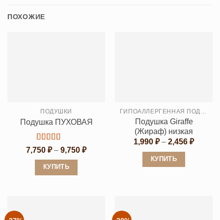
ПОХОЖИЕ
ПОДУШКИ
ГИПОАЛЛЕРГЕННАЯ ПОДУШКА
Подушка Giraffe
Подушка ПУХОВАЯ
(Жираф) низкая
Диапаз
1,990
₽
–
2,456
₽
Оценка
5
цен:
Диапазон
7,750
₽
–
9,750
₽
1,990 ₽
из 5
цен:
КУПИТЬ
–
7,750 ₽
КУПИТЬ
2,456 ₽
–
Этот
9,750 ₽
Этот
товар
товар
имеет
имеет
несколько
несколько