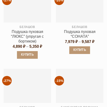
-27%
-20%
вариаций.
вариаций.
Опции
Опции
можно
можно
выбрать
выбрать
на
БЕЛАШОВ
БЕЛАШОВ
на
странице
Подушка пуховая
Подушка пуховая
странице
“ЛЮКС” (упругая с
“СОНАТА”
товара.
товара.
бортиком)
Диапаз
7,979
₽
–
9,587
₽
цен:
Диапазон
4,890
₽
–
5,350
₽
7,979 ₽
цен:
КУПИТЬ
–
4,890 ₽
КУПИТЬ
9,587 ₽
Этот
–
5,350 ₽
Этот
товар
товар
имеет
имеет
несколько
несколько
вариаций.
-27%
-15%
вариаций.
Опции
Опции
можно
можно
выбрать
выбрать
на