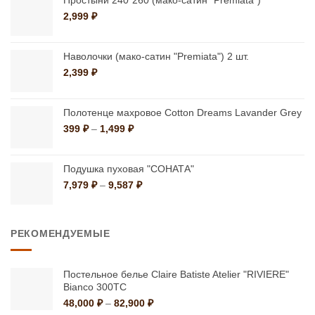
странице
странице
1,499 ₽
2,999
₽
товара.
товара.
Наволочки (мако-сатин "Premiata") 2 шт.
2,399
₽
Полотенце махровое Cotton Dreams Lavander Grey
Диапазон
399
₽
–
1,499
₽
цен:
399 ₽
–
Подушка пуховая "СОНАТА"
1,499 ₽
Диапазон
7,979
₽
–
9,587
₽
цен:
7,979 ₽
–
РЕКОМЕНДУЕМЫЕ
9,587 ₽
Постельное белье Claire Batiste Atelier "RIVIERE"
Bianco 300ТС
Диапазон
48,000
₽
–
82,900
₽