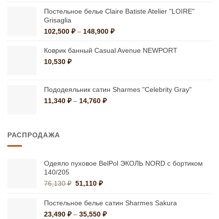
цен:
48,000 ₽
Постельное белье Claire Batiste Atelier "LOIRE"
–
Grisaglia
82,900 ₽
Диапазон
102,500
₽
–
148,900
₽
цен:
102,500 ₽
Коврик банный Casual Avenue NEWPORT
–
10,530
₽
148,900 ₽
Пододеяльник сатин Sharmes "Celebrity Gray"
Диапазон
11,340
₽
–
14,760
₽
цен:
11,340 ₽
–
РАСПРОДАЖА
14,760 ₽
Одеяло пуховое BelPol ЭКОЛЬ NORD с бортиком
140/205
Первоначальная
Текущая
76,130
₽
51,110
₽
цена
цена:
составляла
51,110 ₽.
Постельное белье сатин Sharmes Sakura
76,130 ₽.
Диапазон
23,490
₽
–
35,550
₽