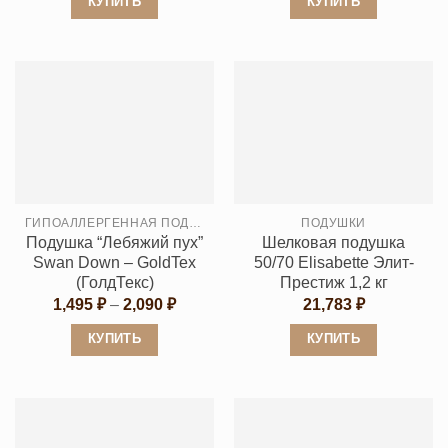
КУПИТЬ
КУПИТЬ
–
–
4,230 ₽
3,990 ₽
Этот
Этот
товар
товар
имеет
имеет
несколько
несколько
вариаций.
вариаций.
Опции
Опции
можно
можно
выбрать
выбрать
ГИПОАЛЛЕРГЕННАЯ ПОДУШКА
ПОДУШКИ
на
на
Подушка “Лебяжий пух”
Шелковая подушка
странице
странице
Swan Down – GoldTex
50/70 Elisabette Элит-
товара.
товара.
(ГолдТекс)
Престиж 1,2 кг
Диапазон
1,495
₽
–
2,090
₽
21,783
₽
цен:
1,495 ₽
КУПИТЬ
КУПИТЬ
–
2,090 ₽
Этот
Этот
товар
товар
имеет
имеет
несколько
несколько