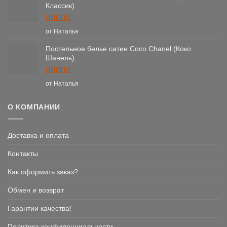
Классик)
Оценка
5
от Наталья
из 5
Постельное белье сатин Coco Chanel (Коко
Шанель)
Оценка
5
от Наталья
из 5
О КОМПАНИИ
Доставка и оплата
Контакты
Как оформить заказ?
Обмен и возврат
Гарантии качества!
Политика конфиденциальности