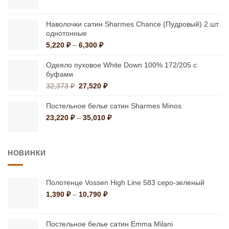
цен:
23,490 ₽
–
Наволочки сатин Sharmes Chance (Пудровый) 2 шт.
однотонные
35,550 ₽
Диапазон
5,220
₽
–
6,300
₽
цен:
5,220 ₽
Одеяло пуховое White Down 100% 172/205 с
–
буфами
6,300 ₽
Первоначальная
Текущая
32,373
₽
27,520
₽
цена
цена:
составляла
27,520 ₽.
Постельное белье сатин Sharmes Minos
32,373 ₽.
Диапазон
23,220
₽
–
35,010
₽
цен:
23,220 ₽
–
НОВИНКИ
35,010 ₽
Полотенце Vossen High Line 583 серо-зеленый
Диапазон
1,390
₽
–
10,790
₽
цен:
1,390 ₽
–
Постельное белье сатин Emma Milani