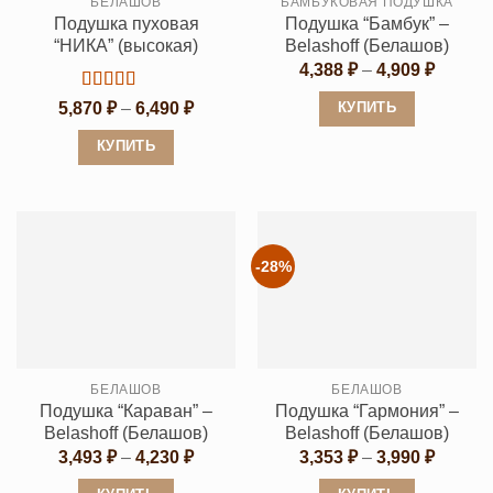
БЕЛАШОВ
БАМБУКОВАЯ ПОДУШКА
на
странице
Подушка пуховая
Подушка “Бамбук” –
странице
товара.
“НИКА” (высокая)
Belashoff (Белашов)
товара.
Диапаз
4,388
₽
–
4,909
₽
цен:
4,388 ₽
Оценка
5
Диапазон
5,870
₽
–
6,490
₽
КУПИТЬ
–
из 5
цен:
4,909 ₽
Этот
5,870 ₽
КУПИТЬ
–
товар
6,490 ₽
Этот
имеет
товар
несколько
имеет
вариаций.
несколько
-28%
Опции
вариаций.
можно
Опции
выбрать
можно
на
выбрать
странице
БЕЛАШОВ
БЕЛАШОВ
на
Подушка “Караван” –
Подушка “Гармония” –
товара.
странице
Belashoff (Белашов)
Belashoff (Белашов)
товара.
Диапазон
Диапаз
3,493
₽
–
4,230
₽
3,353
₽
–
3,990
₽
цен:
цен:
3,493 ₽
3,353 ₽