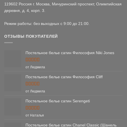
119602 Россия г. Москва, Мичуринский проспект, Олимпийская
деревня, д. 4, корп. 3.
Режим работы: без выходных с 9:00 до 21:00.
ОТЗЫВЫ ПОКУПАТЕЛЕЙ
Постельное белье сатин Философия Niki Jones
Оценка
5
от Людмила
из 5
Постельное белье сатин Философия Cliff
Оценка
5
от Людмила
из 5
Постельное белье сатин Serengeti
Оценка
5
от Наталья
из 5
Постельное белье сатин Chanel Classic (Шанель