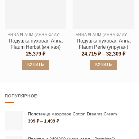
вариаций.
вариаций.
Опции
Опции
можно
можно
выбрать
выбрать
ANNA FLAUM (АННА ФЛАУМ)
ANNA FLAUM (АННА ФЛАУМ)
на
на
Подушка пуховая Anna
Подушка пуховая Anna
странице
странице
Flaum Herbst (мягкая)
Flaum Perle (упругая)
товара.
товара.
Диапа
25,379
₽
24,715
₽
–
32,309
₽
цен:
24,71
КУПИТЬ
КУПИТЬ
–
32,30
Этот
Этот
товар
товар
имеет
имеет
ПОПУЛЯРНОЕ
несколько
несколько
вариаций.
вариаций.
Опции
Опции
Полотенце махровое Cotton Dreams Cream
можно
можно
Диапазон
399
₽
–
1,499
₽
цен:
выбрать
выбрать
399 ₽
на
на
–
Простыни 240*260 (мако-сатин "Premiata")