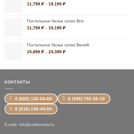
10,790 ₽
Диапазон
11,799
₽
–
19,199
₽
цен:
11,799 ₽
–
Постельное белье сатин Brio
19,199 ₽
Диапазон
11,799
₽
–
19,199
₽
цен:
11,799 ₽
–
Постельное белье сатин Benelli
19,199 ₽
Диапазон
15,899
₽
–
24,399
₽
цен:
15,899 ₽
–
24,399 ₽
КОНТАКТЫ
8 (800) 100-60-68
8 (495) 792-29-10
8 (916) 150-40-50
E-mail: info@cottonnew.ru