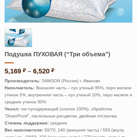
Подушка ПУХОВАЯ (“Три объема”)
Диапазон
5,169
–
6,520
₽
₽
цен:
Производитель:
SAMSON (Россия) г. Иваново
5,169 ₽
Наполнитель:
Внешняя часть – пух утиный 95%, перо мелкое
–
утиное 5%, внутренняя часть – пух утиный 10%, перо мелкое и
6,520 ₽
среднее утиное 90%
Чехол:
тик пуходержащий (хлопок 100%), обработка
“DownProof”, пастельные расцветки, двойная отстрочка
Степень поддержки:
средняя
Вес наполнителя:
50/70, 240 (внешняя часть) / 550 (внутр.