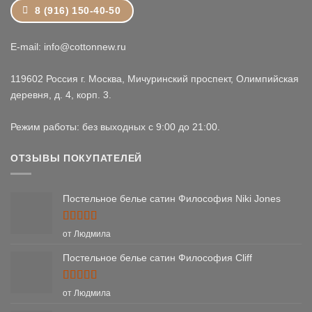
8 (916) 150-40-50
E-mail: info@cottonnew.ru
119602 Россия г. Москва, Мичуринский проспект, Олимпийская
деревня, д. 4, корп. 3.
Режим работы: без выходных с 9:00 до 21:00.
ОТЗЫВЫ ПОКУПАТЕЛЕЙ
Постельное белье сатин Философия Niki Jones
Оценка
5
от Людмила
из 5
Постельное белье сатин Философия Cliff
Оценка
5
от Людмила
из 5