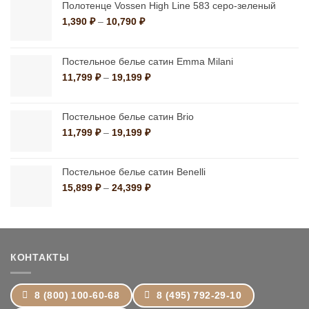
Полотенце Vossen High Line 583 серо-зеленый
Диапазон
1,390
₽
–
10,790
₽
цен:
1,390 ₽
–
Постельное белье сатин Emma Milani
10,790 ₽
Диапазон
11,799
₽
–
19,199
₽
цен:
11,799 ₽
–
Постельное белье сатин Brio
19,199 ₽
Диапазон
11,799
₽
–
19,199
₽
цен:
11,799 ₽
–
Постельное белье сатин Benelli
19,199 ₽
Диапазон
15,899
₽
–
24,399
₽
цен:
15,899 ₽
–
24,399 ₽
КОНТАКТЫ
8 (800) 100-60-68
8 (495) 792-29-10