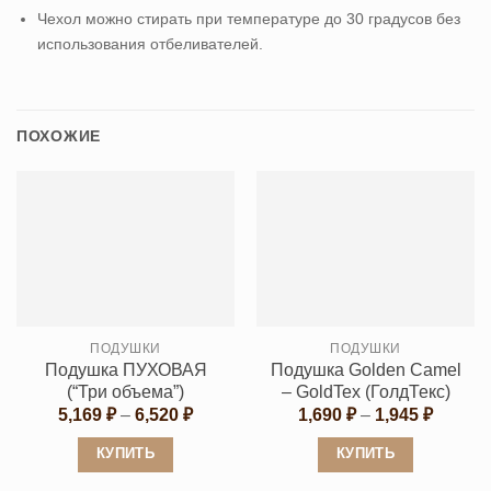
Чехол можно стирать при температуре до 30 градусов без
использования отбеливателей.
ПОХОЖИЕ
ПОДУШКИ
ПОДУШКИ
Подушка ПУХОВАЯ
Подушка Golden Camel
(“Три объема”)
– GoldTex (ГолдТекс)
Диапазон
Диапаз
5,169
₽
–
6,520
₽
1,690
₽
–
1,945
₽
цен:
цен:
5,169 ₽
1,690 ₽
КУПИТЬ
КУПИТЬ
–
–
6,520 ₽
1,945 ₽
Этот
Этот