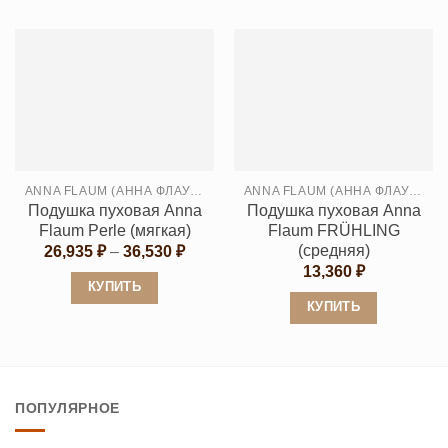
товар
товар
имеет
имеет
несколько
несколько
вариаций.
вариаций.
Опции
Опции
можно
можно
выбрать
выбрать
на
ANNA FLAUM (АННА ФЛАУМ)
ANNA FLAUM (АННА ФЛАУМ)
на
странице
Подушка пуховая Anna
Подушка пуховая Anna
странице
товара.
Flaum Perle (мягкая)
Flaum FRÜHLING
товара.
(средняя)
Диапазон
26,935
₽
–
36,530
₽
цен:
13,360
₽
26,935 ₽
КУПИТЬ
–
КУПИТЬ
36,530 ₽
Этот
Этот
товар
товар
имеет
имеет
несколько
ПОПУЛЯРНОЕ
несколько
вариаций.
вариаций.
Опции