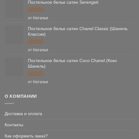
Постельное белье сатин Serengeti
Оценка
5
от Наталья
из 5
Постельное белье сатин Chanel Classic (Шанель
Классик)
Оценка
5
от Наталья
из 5
Постельное белье сатин Coco Chanel (Коко
Шанель)
Оценка
5
от Наталья
из 5
О КОМПАНИИ
Доставка и оплата
Контакты
Как оформить заказ?