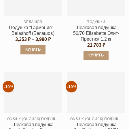
Опции
можно
можно
выбрать
выбрать
на
БЕЛАШОВ
ПОДУШКИ
на
странице
Подушка “Гармония” –
Шелковая подушка
странице
товара.
Belashoff (Белашов)
50/70 Elisabette Элит-
товара.
Престиж 1,2 кг
Диапазон
3,353
₽
–
3,990
₽
цен:
21,783
₽
3,353 ₽
КУПИТЬ
–
КУПИТЬ
3,990 ₽
Этот
Этот
товар
товар
имеет
имеет
несколько
несколько
вариаций.
-10%
-10%
вариаций.
Опции
Опции
можно
можно
выбрать
выбрать
на
ONSILK (ОНСИЛК) ПОДУШКИ
ONSILK (ОНСИЛК) ПОДУШКИ
на
странице
Шелковая подушка
Шелковая подушка
странице