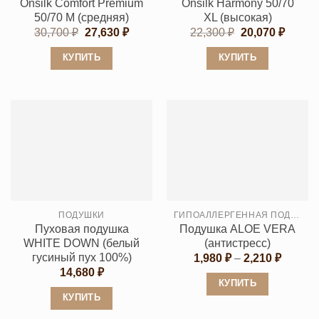
товара.
Onsilk Comfort Premium
Onsilk Harmony 50/70
товара.
50/70 M (средняя)
XL (высокая)
Первоначальная
Текущая
Первоначальн
Текущ
30,700
₽
27,630
₽
22,300
₽
20,070
₽
цена
цена:
цена
цена:
составляла
27,630 ₽.
составляла
20,070
КУПИТЬ
КУПИТЬ
30,700 ₽.
22,300 ₽.
Этот
Этот
товар
товар
имеет
имеет
несколько
несколько
вариаций.
вариаций.
Опции
Опции
можно
можно
выбрать
выбрать
ПОДУШКИ
ГИПОАЛЛЕРГЕННАЯ ПОДУШКА
на
на
Пуховая подушка
Подушка ALOE VERA
странице
странице
WHITE DOWN (белый
(антистресс)
товара.
товара.
гусиный пух 100%)
Диапаз
1,980
₽
–
2,210
₽
цен:
14,680
₽
1,980 ₽
КУПИТЬ
–
КУПИТЬ
2,210 ₽
Этот
Этот