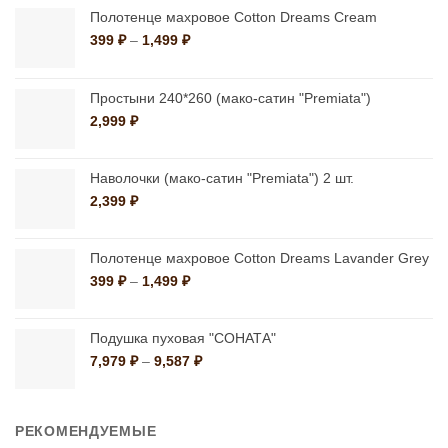
Опции
можно
Полотенце махровое Cotton Dreams Cream
можно
Диапазон
399
₽
–
1,499
₽
выбрать
цен:
выбрать
на
399 ₽
на
странице
–
Простыни 240*260 (мако-сатин "Premiata")
странице
1,499 ₽
товара.
2,999
₽
товара.
Наволочки (мако-сатин "Premiata") 2 шт.
2,399
₽
Полотенце махровое Cotton Dreams Lavander Grey
Диапазон
399
₽
–
1,499
₽
цен:
399 ₽
–
Подушка пуховая "СОНАТА"
1,499 ₽
Диапазон
7,979
₽
–
9,587
₽
цен:
7,979 ₽
–
РЕКОМЕНДУЕМЫЕ
9,587 ₽