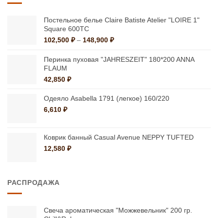
Постельное белье Claire Batiste Atelier "LOIRE 1"
Square 600ТС
Диапазон
102,500
₽
–
148,900
₽
цен:
102,500 ₽
Перинка пуховая "JAHRESZEIT" 180*200 ANNA
–
FLAUM
148,900 ₽
42,850
₽
Одеяло Asabella 1791 (легкое) 160/220
6,610
₽
Коврик банный Casual Avenue NEPPY TUFTED
12,580
₽
РАСПРОДАЖА
Свеча ароматическая "Можжевельник" 200 гр.