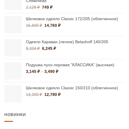
Chill&Relax
Первоначальная
Текущая
2,129
₽
749
₽
цена
цена:
составляла
749 ₽.
Шелковое одеяло Classic 172/205 (облегченное)
2,129 ₽.
Первоначальная
Текущая
16,400
₽
14,760
₽
цена
цена:
составляла
14,760 ₽.
16,400 ₽.
Одеяло Караван (легкое) Belashoff 140/205
Первоначальная
Текущая
8,334
₽
6,245
₽
цена
цена:
составляла
6,245 ₽.
8,334 ₽.
Подушка пухо-перовая "КЛАССИКА" (высокая)
Диапазон
3,145
₽
–
3,490
₽
цен:
3,145 ₽
–
Шелковое одеяло Classic 150/210 (облегченное)
3,490 ₽
Первоначальная
Текущая
14,200
₽
12,780
₽
цена
цена:
составляла
12,780 ₽.
14,200 ₽.
НОВИНКИ