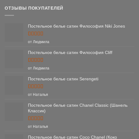
ОТЗЫВЫ ПОКУПАТЕЛЕЙ
Постельное белье сатин Философия Niki Jones
Оценка
5
от Людмила
из 5
Постельное белье сатин Философия Cliff
Оценка
5
от Людмила
из 5
Постельное белье сатин Serengeti
Оценка
5
от Наталья
из 5
Постельное белье сатин Chanel Classic (Шанель
Классик)
Оценка
5
от Наталья
из 5
Постельное белье сатин Coco Chanel (Коко