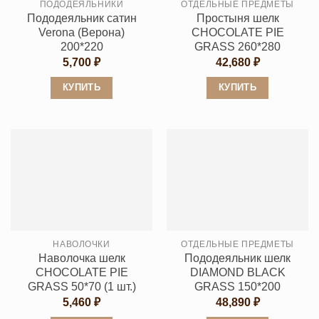
ПОДОДЕЯЛЬНИКИ
ОТДЕЛЬНЫЕ ПРЕДМЕТЫ
на
на
Пододеяльник сатин
Простыня шелк
странице
странице
Verona (Верона)
CHOCOLATE PIE
товара.
товара.
200*220
GRASS 260*280
5,700
₽
42,680
₽
КУПИТЬ
КУПИТЬ
Этот
Этот
товар
товар
имеет
имеет
несколько
несколько
вариаций.
вариаций.
Опции
Опции
можно
можно
выбрать
выбрать
НАВОЛОЧКИ
ОТДЕЛЬНЫЕ ПРЕДМЕТЫ
на
на
Наволочка шелк
Пододеяльник шелк
странице
странице
CHOCOLATE PIE
DIAMOND BLACK
товара.
товара.
GRASS 50*70 (1 шт.)
GRASS 150*200
5,460
₽
48,890
₽