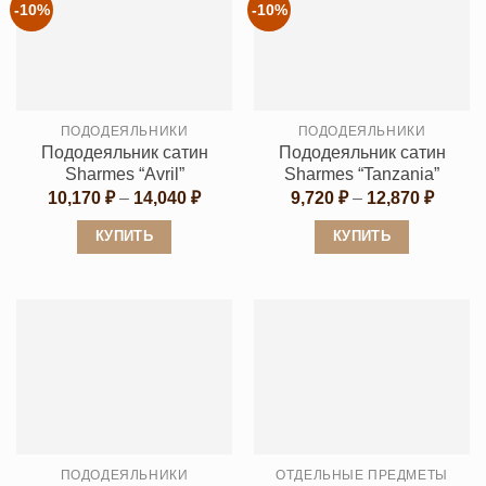
несколько
вариаций.
-10%
-10%
вариаций.
Опции
Опции
можно
можно
выбрать
выбрать
на
ПОДОДЕЯЛЬНИКИ
ПОДОДЕЯЛЬНИКИ
на
странице
Пододеяльник сатин
Пододеяльник сатин
странице
товара.
Sharmes “Avril”
Sharmes “Tanzania”
товара.
Диапазон
Диапа
10,170
₽
–
14,040
₽
9,720
₽
–
12,870
₽
цен:
цен:
10,170 ₽
9,720 
КУПИТЬ
КУПИТЬ
–
–
14,040 ₽
12,870
Этот
Этот
товар
товар
имеет
имеет
несколько
несколько
вариаций.
вариаций.
Опции
Опции
можно
можно
выбрать
выбрать
ПОДОДЕЯЛЬНИКИ
ОТДЕЛЬНЫЕ ПРЕДМЕТЫ
на
на