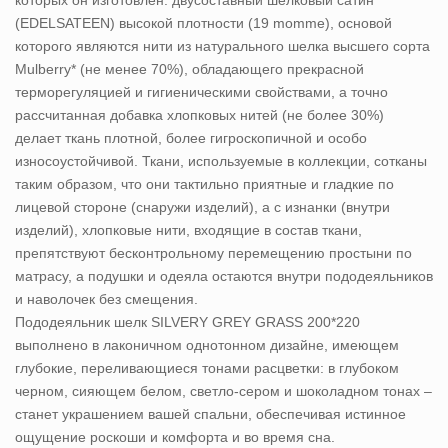
которых он изготовлен: двусоставный шелковый сатин
(EDELSATEEN) высокой плотности (19 momme), основой
которого являются нити из натурального шелка высшего сорта
Mulberry* (не менее 70%), обладающего прекрасной
терморегуляцией и гигиеническими свойствами, а точно
рассчитанная добавка хлопковых нитей (не более 30%)
делает ткань плотной, более гигроскопичной и особо
износоустойчивой. Ткани, используемые в коллекции, сотканы
таким образом, что они тактильно приятные и гладкие по
лицевой стороне (снаружи изделий), а с изнанки (внутри
изделий), хлопковые нити, входящие в состав ткани,
препятствуют бесконтрольному перемещению простыни по
матрасу, а подушки и одеяла остаются внутри пододеяльников
и наволочек без смещения.
Пододеяльник шелк SILVERY GREY GRASS 200*220
выполнено в лаконичном однотонном дизайне, имеющем
глубокие, переливающиеся тонами расцветки: в глубоком
черном, сияющем белом, светло-сером и шоколадном тонах –
станет украшением вашей спальни, обеспечивая истинное
ощущение роскоши и комфорта и во время сна.