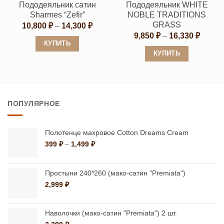
Пододеяльник сатин
Пододеяльник WHITE
странице
странице
Sharmes “Zefir”
NOBLE TRADITIONS
товара.
товара.
GRASS
Диапазон
10,800
₽
–
14,300
₽
цен:
Диапа
9,850
₽
–
16,330
₽
10,800 ₽
цен:
КУПИТЬ
–
9,850 
КУПИТЬ
14,300 ₽
Этот
–
16,330
Этот
товар
товар
имеет
имеет
несколько
ПОПУЛЯРНОЕ
несколько
вариаций.
вариаций.
Опции
Опции
можно
Полотенце махровое Cotton Dreams Cream
можно
Диапазон
399
₽
–
1,499
₽
выбрать
цен:
выбрать
на
399 ₽
на
странице
–
Простыни 240*260 (мако-сатин "Premiata")
странице
1,499 ₽
товара.
2,999
₽
товара.
Наволочки (мако-сатин "Premiata") 2 шт.