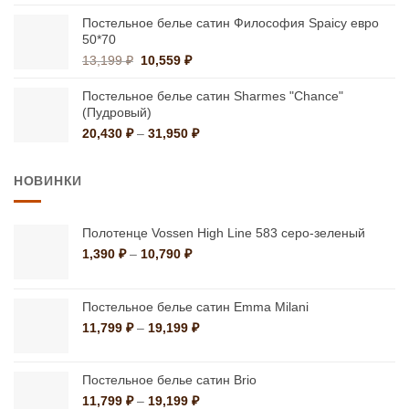
12,850 ₽
–
Постельное белье сатин Философия Spaicy евро
50*70
21,900 ₽
Первоначальная
Текущая
13,199
₽
10,559
₽
цена
цена:
составляла
10,559 ₽.
Постельное белье сатин Sharmes "Chance"
13,199 ₽.
(Пудровый)
Диапазон
20,430
₽
–
31,950
₽
цен:
20,430 ₽
НОВИНКИ
–
31,950 ₽
Полотенце Vossen High Line 583 серо-зеленый
Диапазон
1,390
₽
–
10,790
₽
цен:
1,390 ₽
–
Постельное белье сатин Emma Milani
10,790 ₽
Диапазон
11,799
₽
–
19,199
₽
цен:
11,799 ₽
–
Постельное белье сатин Brio
19,199 ₽
Диапазон
11,799
₽
–
19,199
₽