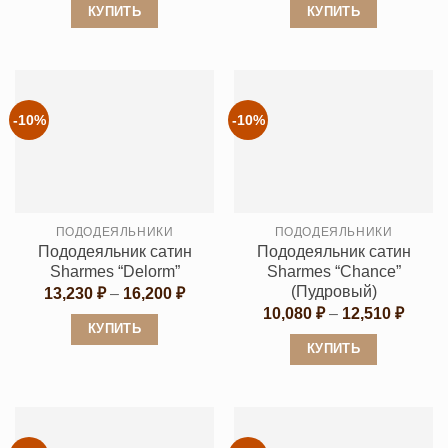
КУПИТЬ
КУПИТЬ
Этот
Этот
товар
товар
имеет
имеет
несколько
несколько
-10%
-10%
вариаций.
вариаций.
Опции
Опции
можно
можно
выбрать
выбрать
ПОДОДЕЯЛЬНИКИ
ПОДОДЕЯЛЬНИКИ
на
на
Пододеяльник сатин
Пододеяльник сатин
странице
странице
Sharmes “Delorm”
Sharmes “Chance”
товара.
товара.
(Пудровый)
Диапазон
13,230
₽
–
16,200
₽
цен:
Диапа
10,080
₽
–
12,510
₽
13,230 ₽
цен:
КУПИТЬ
–
10,08
КУПИТЬ
16,200 ₽
Этот
–
12,51
Этот
товар
товар
имеет
имеет
несколько