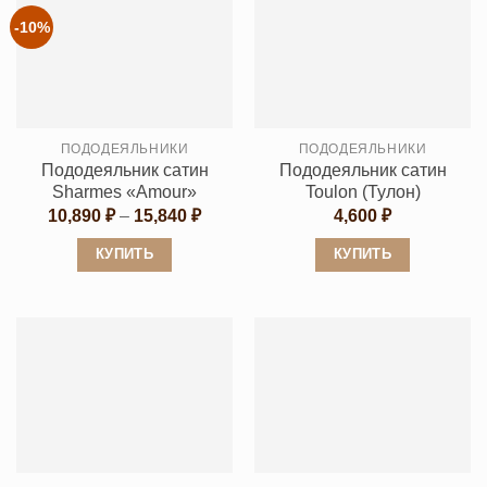
-10%
ПОДОДЕЯЛЬНИКИ
ПОДОДЕЯЛЬНИКИ
Пододеяльник сатин
Пододеяльник сатин
Sharmes «Amour»
Toulon (Тулон)
Диапазон
10,890
₽
–
15,840
₽
4,600
₽
цен:
10,890 ₽
КУПИТЬ
КУПИТЬ
–
15,840 ₽
Этот
Этот
товар
товар
имеет
имеет
несколько
несколько
вариаций.
вариаций.
Опции
Опции
можно
можно
выбрать
выбрать