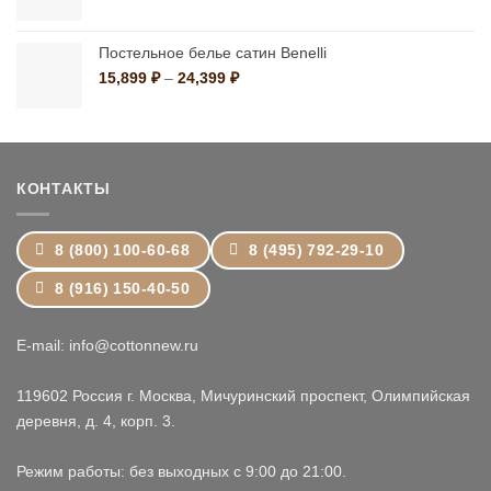
цен:
11,799 ₽
–
Постельное белье сатин Benelli
19,199 ₽
Диапазон
15,899
₽
–
24,399
₽
цен:
15,899 ₽
–
24,399 ₽
КОНТАКТЫ
8 (800) 100-60-68
8 (495) 792-29-10
8 (916) 150-40-50
E-mail: info@cottonnew.ru
119602 Россия г. Москва, Мичуринский проспект, Олимпийская
деревня, д. 4, корп. 3.
Режим работы: без выходных с 9:00 до 21:00.