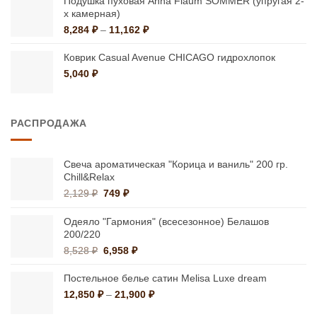
Подушка пуховая Anna Flaum SOMMER (упругая 2-
х камерная)
Диапазон
8,284
₽
–
11,162
₽
цен:
8,284 ₽
Коврик Casual Avenue CHICAGO гидрохлопок
–
5,040
₽
11,162 ₽
РАСПРОДАЖА
Свеча ароматическая "Корица и ваниль" 200 гр.
Chill&Relax
Первоначальная
Текущая
2,129
₽
749
₽
цена
цена:
составляла
749 ₽.
Одеяло "Гармония" (всесезонное) Белашов
2,129 ₽.
200/220
Первоначальная
Текущая
8,528
₽
6,958
₽
цена
цена:
составляла
6,958 ₽.
Постельное белье сатин Melisa Luxe dream
8,528 ₽.
Диапазон
12,850
₽
–
21,900
₽
цен: