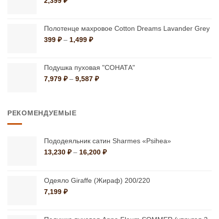
2,399
₽
Полотенце махровое Cotton Dreams Lavander Grey
Диапазон
399
₽
–
1,499
₽
цен:
399 ₽
–
Подушка пуховая "СОНАТА"
1,499 ₽
Диапазон
7,979
₽
–
9,587
₽
цен:
7,979 ₽
–
РЕКОМЕНДУЕМЫЕ
9,587 ₽
Пододеяльник сатин Sharmes «Psihea»
Диапазон
13,230
₽
–
16,200
₽
цен:
13,230 ₽
–
Одеяло Giraffe (Жираф) 200/220
16,200 ₽
7,199
₽