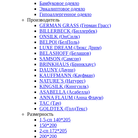
Бамбуковое одеяло
Эвкалиптовое одеяло
Гипоаллергенное одеяло
Производитель
GERMAN GRASS (Герман Грасс)
BILLERBECK (Биллербек)
ONSILK (ОнСилк)
BELPOl (БелПоль)
LUXE DREAM (Люкс Дрим)
BELASHOFF (Белашов)
SAMSON (Самсон)
BRINKHAUS (Бринкхаус)
DAUNY (Дауни)
KAUFFMANN (Кауфман)
NATURE`S (Натурес)
KINGSILK (Кингсилк)
ASABELLA (Асабелла)
ANNA FLAUM (Анна Флаум)
TAC (Тач)
GOLDTEX (ГолдТекс)
Размерность
1,5-сп 140*205
150*200
2-сп 172*205
200*200