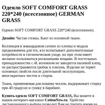
Одеяло SOFT COMFORT GRASS
220*240 (всесезонное) GERMAN
GRASS
Одеяло SOFT COMFORT GRASS 220*240 (всесезонное).
Дизайн:
Частая стежка. Кант из основной ткани.
Коллекция в жаккардовом сатине из хлопка и модала
предназначена для тех, кто испытывает дополнительные
потребности в гигиеническом уходе, но при этом имеет
желание пользоваться роскошными вещами. В постельных
принадлежностях с 4L волокном не заводится пылевой клещ,
не распространяются грибок и плесень. Изделие не теряет
основных свойств после длительной эксплуатации,
многократных чисток и стирок.
Ткань, применяемая для пошива чехлов, выдерживает стирку
при 40 градусах и сушку в барабане.
Купить одеяло SOFT COMFORT GRASS
,
Вы можете в
нашем интернет-магазине
CottonNew.ru
. Удобство
дистанционного выбора позволит Вам не тратить время на