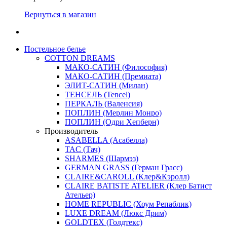
Вернуться в магазин
Постельное белье
COTTON DREAMS
МАКО-САТИН (Философия)
МАКО-САТИН (Премиата)
ЭЛИТ-САТИН (Милан)
ТЕНСЕЛЬ (Tencel)
ПЕРКАЛЬ (Валенсия)
ПОПЛИН (Мерлин Монро)
ПОПЛИН (Одри Хепберн)
Производитель
ASABELLA (Асабелла)
TAC (Тач)
SHARMES (Шармэз)
GERMAN GRASS (Герман Грасс)
CLAIRE&CAROLL (Клер&Кэролл)
CLAIRE BATISTE ATELIER (Клер Батист
Ательер)
HOME REPUBLIC (Хоум Репаблик)
LUXE DREAM (Люкс Дрим)
GOLDTEX (Голдтекс)