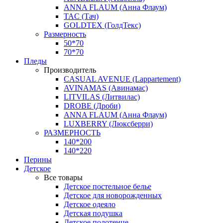
ANNA FLAUM (Анна Флаум)
TAC (Тач)
GOLDTEX (ГолдТекс)
Размерность
50*70
70*70
Пледы
Производитель
CASUAL AVENUE (Lappartement)
AVINAMAS (Авинамас)
LITVILAS (Литвилас)
DROBE (Дроби)
ANNA FLAUM (Анна Флаум)
LUXBERRY (Люксберри)
РАЗМЕРНОСТЬ
140*200
140*220
Перины
Детское
Все товары
Детское постельное белье
Детское для новорожденных
Детское одеяло
Детская подушка
Детское полотенце