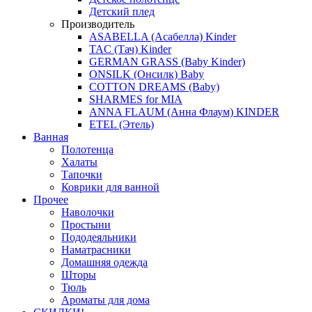
Детский плед
Производитель
ASABELLA (Асабелла) Kinder
TAC (Тач) Kinder
GERMAN GRASS (Baby Kinder)
ONSILK (Онсилк) Baby
COTTON DREAMS (Baby)
SHARMES for MIA
ANNA FLAUM (Анна Флаум) KINDER
ETEL (Этель)
Ванная
Полотенца
Халаты
Тапочки
Коврики для ванной
Прочее
Наволочки
Простыни
Пододеяльники
Наматрасники
Домашняя одежда
Шторы
Тюль
Ароматы для дома