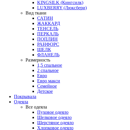
KINGSILK (Кингсилк)
LUXBERRY (Люксбери)
Вид ткани
САТИН
ЖАККАРД
ТЕНСЕЛЬ
ПЕРКАЛЬ
ПОПЛИН
РАНФОРС
ШЕЛК
ФЛАНЕЛЬ
Размерность
1,5 спальное
2 спальное
Евро
Евро макси
Семейное
Детское
Покрывала
Одеяла
Все одеяла
Пуховое одеяло
Шелковое одеяло
Шерстяное одеяло
Хлопковое одеяло