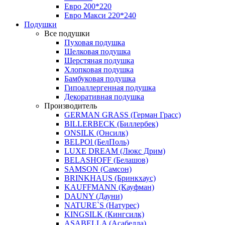
Евро 200*220
Евро Макси 220*240
Подушки
Все подушки
Пуховая подушка
Шелковая подушка
Шерстяная подушка
Хлопковая подушка
Бамбуковая подушка
Гипоаллергенная подушка
Декоративная подушка
Производитель
GERMAN GRASS (Герман Грасс)
BILLERBECK (Биллербек)
ONSILK (Онсилк)
BELPOl (БелПоль)
LUXE DREAM (Люкс Дрим)
BELASHOFF (Белашов)
SAMSON (Самсон)
BRINKHAUS (Бринкхаус)
KAUFFMANN (Кауфман)
DAUNY (Дауни)
NATURE`S (Натурес)
KINGSILK (Кингсилк)
ASABELLA (Асабелла)