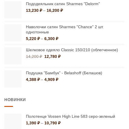
–
Пододеяльник сатин Sharmes "Delorm"
16,380 ₽
Диапазон
13,230
₽
–
16,200
₽
цен:
13,230 ₽
–
Наволочки сатин Sharmes "Chance" 2 шт.
однотонные
16,200 ₽
Диапазон
5,220
₽
–
6,300
₽
цен:
5,220 ₽
Шелковое одеяло Classic 150/210 (облегченное)
–
Первоначальная
Текущая
14,200
₽
12,780
₽
6,300 ₽
цена
цена:
составляла
12,780 ₽.
14,200 ₽.
Подушка "Бамбук" - Belashoff (Белашов)
Диапазон
4,388
₽
–
4,909
₽
цен:
4,388 ₽
–
НОВИНКИ
4,909 ₽
Полотенце Vossen High Line 583 серо-зеленый
Диапазон
1,390
₽
–
10,790
₽
цен: