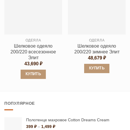
несколько
несколько
вариаций.
вариаций.
Опции
Опции
можно
можно
выбрать
выбрать
на
ОДЕЯЛА
ОДЕЯЛА
на
странице
Шелковое одеяло
Шелковое одеяло
странице
товара.
200/220 всесезонное
200/220 зимнее Элит
товара.
Элит
48,679
₽
43,690
₽
КУПИТЬ
КУПИТЬ
Этот
Этот
товар
товар
имеет
имеет
несколько
ПОПУЛЯРНОЕ
несколько
вариаций.
вариаций.
Опции
Опции
можно
Полотенце махровое Cotton Dreams Cream
можно
Диапазон
399
₽
–
1,499
₽
выбрать