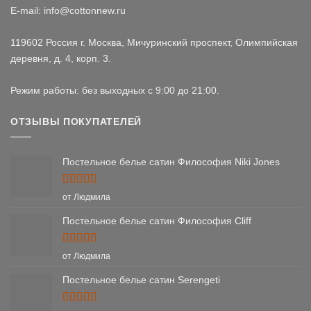
E-mail: info@cottonnew.ru
119602 Россия г. Москва, Мичуринский проспект, Олимпийская
деревня, д. 4, корп. 3.
Режим работы: без выходных с 9:00 до 21:00.
ОТЗЫВЫ ПОКУПАТЕЛЕЙ
Постельное белье сатин Философия Niki Jones
Оценка
5
от Людмила
из 5
Постельное белье сатин Философия Cliff
Оценка
5
от Людмила
из 5
Постельное белье сатин Serengeti