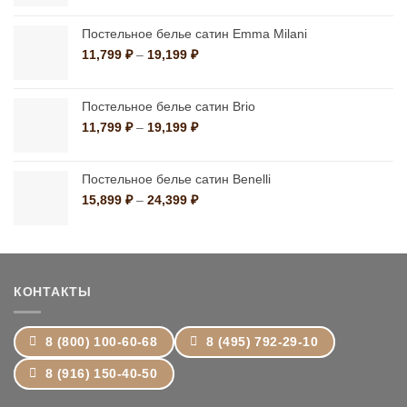
1,390 ₽
–
Постельное белье сатин Emma Milani
10,790 ₽
Диапазон
11,799
₽
–
19,199
₽
цен:
11,799 ₽
–
Постельное белье сатин Brio
19,199 ₽
Диапазон
11,799
₽
–
19,199
₽
цен:
11,799 ₽
–
Постельное белье сатин Benelli
19,199 ₽
Диапазон
15,899
₽
–
24,399
₽
цен:
15,899 ₽
–
24,399 ₽
КОНТАКТЫ
8 (800) 100-60-68
8 (495) 792-29-10
8 (916) 150-40-50