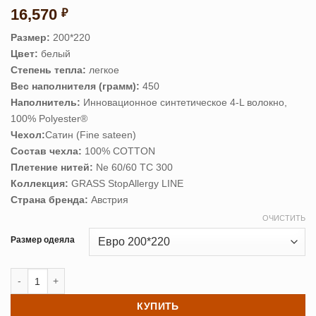
16,570
₽
Размер:
200*220
Цвет:
белый
Степень тепла:
легкое
Вес наполнителя (грамм):
450
Наполнитель:
Инновационное синтетическое 4-L волокно,
100% Polyester®
Чехол:
Сатин (Fine sateen)
Состав чехла:
100% COTTON
Плетение нитей:
Ne 60/60 TC 300
Коллекция:
GRASS StopAllergy LINE
Страна бренда:
Австрия
ОЧИСТИТЬ
Размер одеяла
Количество товара Одеяло PREMIUM FAMILIE NON-ALERGENIC 200*
КУПИТЬ