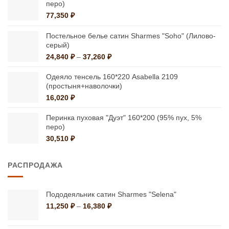
перо)
77,350
₽
Постельное белье сатин Sharmes "Soho" (Лилово-
серый)
Диапазон
24,840
₽
–
37,260
₽
цен:
24,840 ₽
Одеяло тенсель 160*220 Asabella 2109
–
(простыня+наволочки)
37,260 ₽
16,020
₽
Перинка пуховая "Дуэт" 160*200 (95% пух, 5%
перо)
30,510
₽
РАСПРОДАЖА
Пододеяльник сатин Sharmes "Selena"
Диапазон
11,250
₽
–
16,380
₽
цен:
11,250 ₽