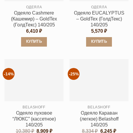
выбрать
на
ОДЕЯЛА
ОДЕЯЛА
на
странице
Одеяло Cashmеre
Одеяло EUCALYPTUS
странице
товара.
(Кашемир) – GoldTex
– GoldTex (ГолдТекс)
товара.
(ГолдТекс) 140/205
140/205
6,410
₽
5,570
₽
КУПИТЬ
КУПИТЬ
Этот
Этот
товар
товар
имеет
имеет
несколько
несколько
-14%
-25%
вариаций.
вариаций.
Опции
Опции
можно
можно
выбрать
выбрать
BELASHOFF
BELASHOFF
на
на
Одеяло пуховое
Одеяло Караван
странице
странице
“ЛЮКС” (кассетное)
(легкое) Belashoff
товара.
товара.
140/205
140/205
Первоначальная
Текущая
Первоначальн
Текуща
10,380
₽
8,909
₽
8,334
₽
6,245
₽