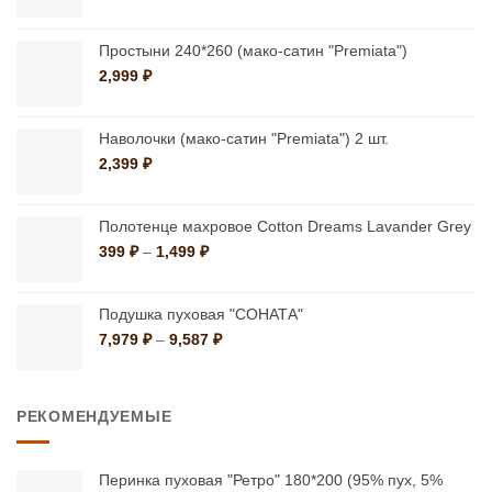
цен:
выбрать
на
399 ₽
на
странице
–
Простыни 240*260 (мако-сатин "Premiata")
странице
1,499 ₽
товара.
2,999
₽
товара.
Наволочки (мако-сатин "Premiata") 2 шт.
2,399
₽
Полотенце махровое Cotton Dreams Lavander Grey
Диапазон
399
₽
–
1,499
₽
цен:
399 ₽
–
Подушка пуховая "СОНАТА"
1,499 ₽
Диапазон
7,979
₽
–
9,587
₽
цен:
7,979 ₽
–
РЕКОМЕНДУЕМЫЕ
9,587 ₽
Перинка пуховая "Ретро" 180*200 (95% пух, 5%