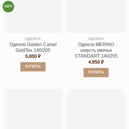
несколько
несколько
ХИТ!
вариаций.
вариаций.
Опции
Опции
можно
можно
выбрать
выбрать
ОДЕЯЛА
ОДЕЯЛА
на
на
Одеяло Golden Camel
Одеяло MERINO
странице
странице
GoldTex 140/205
шерсть овечья
товара.
товара.
STANDART 140/205
5,800
₽
4,950
₽
КУПИТЬ
КУПИТЬ
Этот
Этот
товар
товар
имеет
имеет
несколько
несколько
вариаций.
вариаций.
Опции
Опции
можно
можно
выбрать