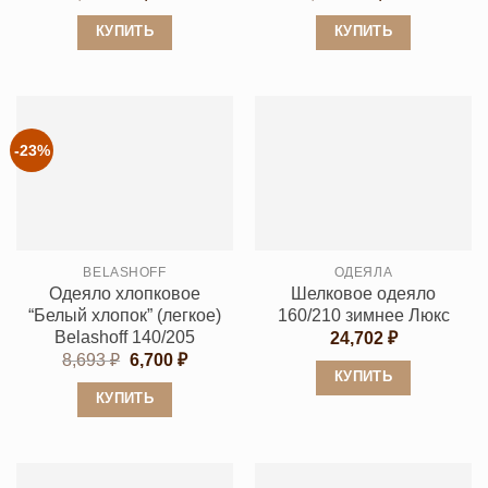
цена
цена:
цена
цена:
составляла
8,909 ₽.
составляла
6,245 ₽.
КУПИТЬ
КУПИТЬ
10,380 ₽.
8,334 ₽.
Этот
Этот
товар
товар
имеет
имеет
несколько
несколько
-23%
вариаций.
вариаций.
Опции
Опции
можно
можно
выбрать
выбрать
BELASHOFF
ОДЕЯЛА
на
на
Одеяло хлопковое
Шелковое одеяло
странице
странице
“Белый хлопок” (легкое)
160/210 зимнее Люкс
товара.
товара.
Belashoff 140/205
24,702
₽
Первоначальная
Текущая
8,693
₽
6,700
₽
цена
цена:
КУПИТЬ
составляла
6,700 ₽.
КУПИТЬ
Этот
8,693 ₽.
Этот
товар
товар
имеет
имеет