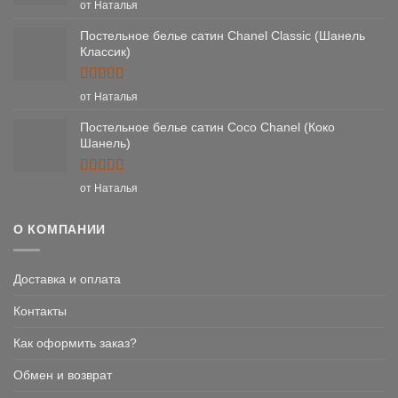
Оценка
5
от Наталья
из 5
Постельное белье сатин Chanel Classic (Шанель
Классик)
Оценка
5
от Наталья
из 5
Постельное белье сатин Coco Chanel (Коко
Шанель)
Оценка
5
от Наталья
из 5
О КОМПАНИИ
Доставка и оплата
Контакты
Как оформить заказ?
Обмен и возврат