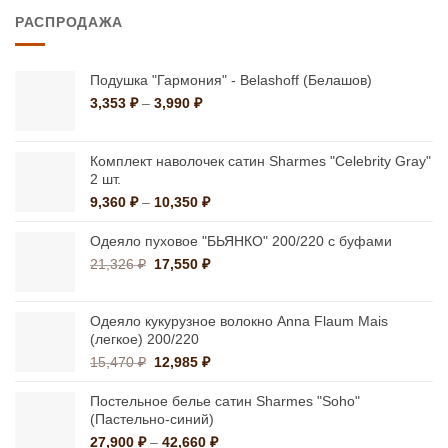
РАСПРОДАЖА
Подушка "Гармония" - Belashoff (Белашов)
Диапазон
3,353
₽
–
3,990
₽
цен:
3,353 ₽
–
Комплект наволочек сатин Sharmes "Celebrity Gray"
3,990 ₽
2 шт.
Диапазон
9,360
₽
–
10,350
₽
цен:
9,360 ₽
Одеяло пуховое "БЬЯНКО" 200/220 с буфами
–
Первоначальная
Текущая
21,326
₽
17,550
₽
10,350 ₽
цена
цена:
составляла
17,550 ₽.
21,326 ₽.
Одеяло кукурузное волокно Anna Flaum Mais
(легкое) 200/220
Первоначальная
Текущая
15,470
₽
12,985
₽
цена
цена:
составляла
12,985 ₽.
Постельное белье сатин Sharmes "Soho"
15,470 ₽.
(Пастельно-синий)
Диапазон
27,900
₽
–
42,660
₽