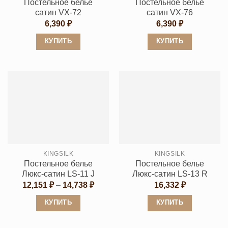
Постельное белье
Постельное белье
сатин VX-72
сатин VX-76
6,390
₽
6,390
₽
КУПИТЬ
КУПИТЬ
Этот
Этот
товар
товар
имеет
имеет
несколько
несколько
вариаций.
вариаций.
Опции
Опции
можно
можно
выбрать
выбрать
KINGSILK
KINGSILK
на
на
Постельное белье
Постельное белье
странице
странице
Люкс-сатин LS-11 J
Люкс-сатин LS-13 R
товара.
товара.
Диапазон
12,151
₽
–
14,738
₽
16,332
₽
цен:
12,151 ₽
КУПИТЬ
КУПИТЬ
–
14,738 ₽
Этот
Этот