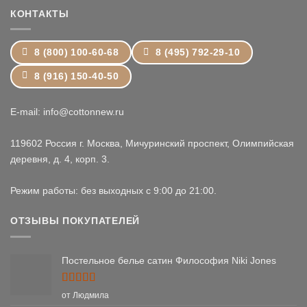
КОНТАКТЫ
8 (800) 100-60-68
8 (495) 792-29-10
8 (916) 150-40-50
E-mail: info@cottonnew.ru
119602 Россия г. Москва, Мичуринский проспект, Олимпийская
деревня, д. 4, корп. 3.
Режим работы: без выходных с 9:00 до 21:00.
ОТЗЫВЫ ПОКУПАТЕЛЕЙ
Постельное белье сатин Философия Niki Jones
Оценка
5
от Людмила
из 5