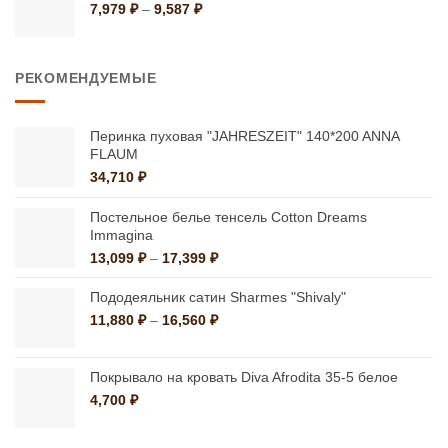
1,499 ₽
Диапазон
7,979
₽
–
9,587
₽
цен:
7,979 ₽
–
РЕКОМЕНДУЕМЫЕ
9,587 ₽
Перинка пуховая "JAHRESZEIT" 140*200 ANNA
FLAUM
34,710
₽
Постельное белье тенсель Cotton Dreams
Immagina
Диапазон
13,099
₽
–
17,399
₽
цен:
13,099 ₽
Пододеяльник сатин Sharmes "Shivaly"
–
Диапазон
11,880
₽
–
16,560
₽
17,399 ₽
цен:
11,880 ₽
–
Покрывало на кровать Diva Afrodita 35-5 белое
16,560 ₽
4,700
₽