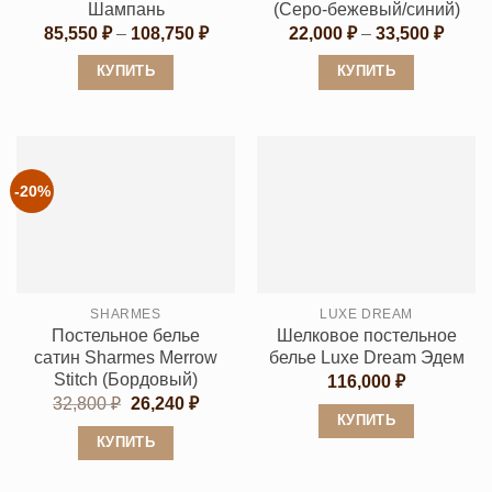
товара.
товара.
Шампань
(Cеро-бежевый/синий)
Диапазон
Диапа
85,550
₽
–
108,750
₽
22,000
₽
–
33,500
₽
цен:
цен:
85,550 ₽
22,00
КУПИТЬ
КУПИТЬ
–
–
108,750 ₽
33,50
Этот
Этот
товар
товар
имеет
имеет
несколько
несколько
-20%
вариаций.
вариаций.
Опции
Опции
можно
можно
выбрать
выбрать
SHARMES
LUXE DREAM
на
на
Постельное белье
Шелковое постельное
странице
странице
сатин Sharmes Merrow
белье Luxe Dream Эдем
товара.
товара.
Stitch (Бордовый)
116,000
₽
Первоначальная
Текущая
32,800
₽
26,240
₽
цена
цена:
КУПИТЬ
составляла
26,240 ₽.
КУПИТЬ
Этот
32,800 ₽.
Этот
товар