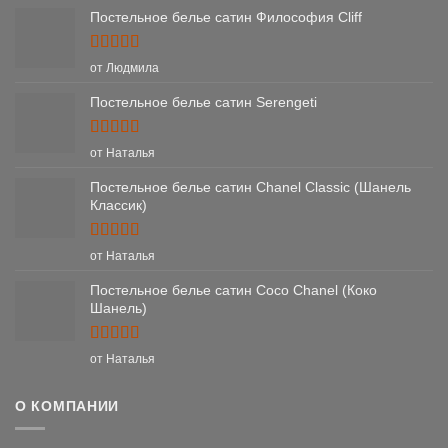
Постельное белье сатин Философия Cliff
Оценка
5
от Людмила
из 5
Постельное белье сатин Serengeti
Оценка
5
от Наталья
из 5
Постельное белье сатин Chanel Classic (Шанель
Классик)
Оценка
5
от Наталья
из 5
Постельное белье сатин Coco Chanel (Коко
Шанель)
Оценка
5
от Наталья
из 5
О КОМПАНИИ