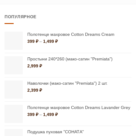
товар
имеет
имеет
несколько
ПОПУЛЯРНОЕ
несколько
вариаций.
вариаций.
Опции
Опции
можно
Полотенце махровое Cotton Dreams Cream
можно
Диапазон
399
₽
–
1,499
₽
выбрать
цен:
выбрать
на
399 ₽
на
странице
–
Простыни 240*260 (мако-сатин "Premiata")
странице
1,499 ₽
товара.
2,999
₽
товара.
Наволочки (мако-сатин "Premiata") 2 шт.
2,399
₽
Полотенце махровое Cotton Dreams Lavander Grey
Диапазон
399
₽
–
1,499
₽
цен:
399 ₽
–
Подушка пуховая "СОНАТА"