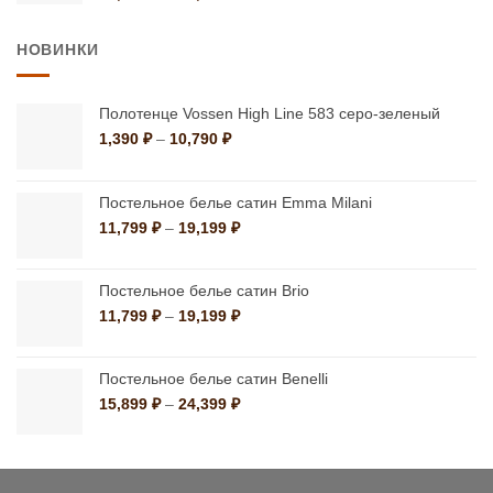
цен:
27,900 ₽
НОВИНКИ
–
42,660 ₽
Полотенце Vossen High Line 583 серо-зеленый
Диапазон
1,390
₽
–
10,790
₽
цен:
1,390 ₽
–
Постельное белье сатин Emma Milani
10,790 ₽
Диапазон
11,799
₽
–
19,199
₽
цен:
11,799 ₽
–
Постельное белье сатин Brio
19,199 ₽
Диапазон
11,799
₽
–
19,199
₽
цен:
11,799 ₽
–
Постельное белье сатин Benelli
19,199 ₽
Диапазон
15,899
₽
–
24,399
₽
цен:
15,899 ₽
–
24,399 ₽