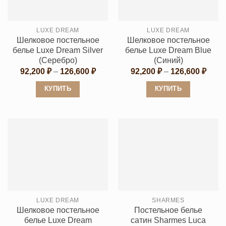
можно
можно
выбрать
выбрать
LUXE DREAM
LUXE DREAM
на
на
Шелковое постельное
Шелковое постельное
странице
странице
белье Luxe Dream Silver
белье Luxe Dream Blue
товара.
товара.
(Серебро)
(Синий)
Диапазон
Диап
92,200
₽
–
126,600
₽
92,200
₽
–
126,600
₽
цен:
цен:
92,200 ₽
92,20
КУПИТЬ
КУПИТЬ
–
–
126,600 ₽
126,6
Этот
Этот
товар
товар
имеет
имеет
несколько
несколько
вариаций.
вариаций.
Опции
Опции
можно
можно
выбрать
выбрать
LUXE DREAM
SHARMES
на
на
Шелковое постельное
Постельное белье
странице
странице
белье Luxe Dream
сатин Sharmes Luca