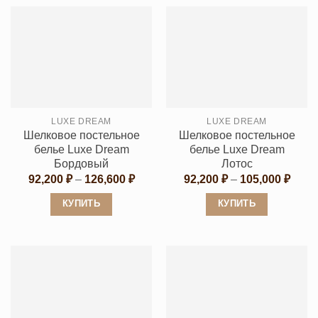
товар
товар
имеет
имеет
несколько
несколько
вариаций.
вариаций.
Опции
Опции
можно
можно
выбрать
выбрать
LUXE DREAM
LUXE DREAM
на
на
Шелковое постельное
Шелковое постельное
странице
странице
белье Luxe Dream
белье Luxe Dream
товара.
товара.
Бордовый
Лотос
Диапазон
Диап
92,200
₽
–
126,600
₽
92,200
₽
–
105,000
₽
цен:
цен:
92,200 ₽
92,20
КУПИТЬ
КУПИТЬ
–
–
126,600 ₽
105,0
Этот
Этот
товар
товар
имеет
имеет
несколько
несколько
вариаций.
вариаций.
Опции
Опции