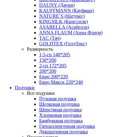
DAUNY (Дауни)
KAUFFMANN (Кауфман)
NATURE`S (Натурес)
KINGSILK (Кингсилк)
ASABELLA (Асабелла)
ANNA FLAUM (Анна Флаум)
TAC (Тач)
GOLDTEX (ГолдТекс)
Размерность
1,5-сп 140*205
150*200
2-сп 172*205
200*200
Евро 200*220
Евро Макси 220*240
Подушки
Все подушки
Пуховая подушка
Шелковая подушка
Шерстяная подушка
Хлопковая подушка
Бамбуковая подушка
Гипоаллергенная подушка
Декоративная подушка