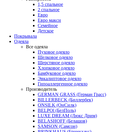
1,5 спальное
2 спальное
Евро
Евро макси
Семейное
Детское
Покрывала
Одеяла
Все одеяла
Пуховое одеяло
Шелковое одеяло
Шерстяное одеяло
Хлопковое одеяло
Бамбуковое одеяло
Эвкалиптовое одеяло
Гипоаллергенное одеяло
Производитель
GERMAN GRASS (Герман Грасс)
BILLERBECK (Биллербек)
ONSILK (ОнСилк)
BELPOl (БелПоль)
LUXE DREAM (Люкс Дрим)
BELASHOFF (Белашов)
SAMSON (Самсон)
BRINKHAUS (Бринкхаус)