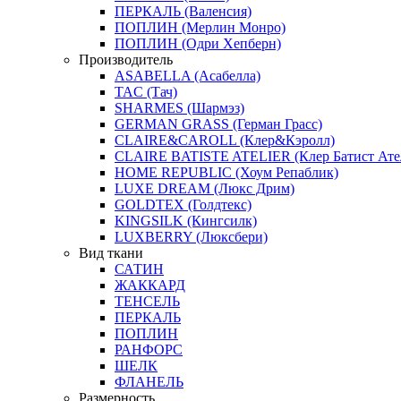
ПЕРКАЛЬ (Валенсия)
ПОПЛИН (Мерлин Монро)
ПОПЛИН (Одри Хепберн)
Производитель
ASABELLA (Асабелла)
TAC (Тач)
SHARMES (Шармэз)
GERMAN GRASS (Герман Грасс)
CLAIRE&CAROLL (Клер&Кэролл)
CLAIRE BATISTE ATELIER (Клер Батист Ате
HOME REPUBLIC (Хоум Репаблик)
LUXE DREAM (Люкс Дрим)
GOLDTEX (Голдтекс)
KINGSILK (Кингсилк)
LUXBERRY (Люксбери)
Вид ткани
САТИН
ЖАККАРД
ТЕНСЕЛЬ
ПЕРКАЛЬ
ПОПЛИН
РАНФОРС
ШЕЛК
ФЛАНЕЛЬ
Размерность