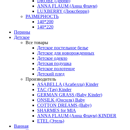
DROBE (Дроби)
ANNA FLAUM (Анна Флаум)
LUXBERRY (Люксберри)
РАЗМЕРНОСТЬ
140*200
140*220
Перины
Детское
Все товары
Детское постельное белье
Детское для новорожденных
Детское одеяло
Детская подушка
Детское полотенце
Детский плед
Производитель
ASABELLA (Асабелла) Kinder
TAC (Тач) Kinder
GERMAN GRASS (Baby Kinder)
ONSILK (Онсилк) Baby
COTTON DREAMS (Baby)
SHARMES for MIA
ANNA FLAUM (Анна Флаум) KINDER
ETEL (Этель)
Ванная