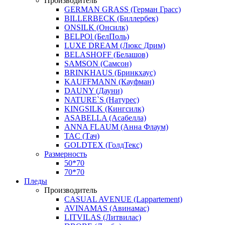
Производитель
GERMAN GRASS (Герман Грасс)
BILLERBECK (Биллербек)
ONSILK (Онсилк)
BELPOl (БелПоль)
LUXE DREAM (Люкс Дрим)
BELASHOFF (Белашов)
SAMSON (Самсон)
BRINKHAUS (Бринкхаус)
KAUFFMANN (Кауфман)
DAUNY (Дауни)
NATURE`S (Натурес)
KINGSILK (Кингсилк)
ASABELLA (Асабелла)
ANNA FLAUM (Анна Флаум)
TAC (Тач)
GOLDTEX (ГолдТекс)
Размерность
50*70
70*70
Пледы
Производитель
CASUAL AVENUE (Lappartement)
AVINAMAS (Авинамас)
LITVILAS (Литвилас)