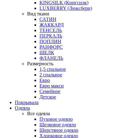
KINGSILK (Кингсилк)
LUXBERRY (Люксбери)
Вид ткани
САТИН
ЖАККАРД
ТЕНСЕЛЬ
ПЕРКАЛЬ
ПОПЛИН
РАНФОРС
ШЕЛК
ФЛАНЕЛЬ
Размерность
1,5 спальное
2 спальное
Евро
Евро макси
Семейное
Детское
Покрывала
Одеяла
Все одеяла
Пуховое одеяло
Шелковое одеяло
Шерстяное одеяло
Хлопковое одеяло