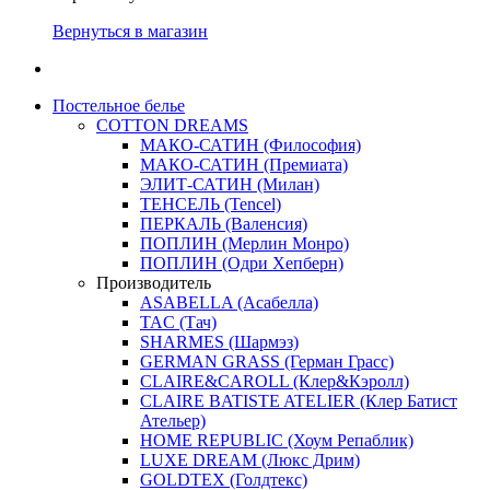
Вернуться в магазин
Постельное белье
COTTON DREAMS
МАКО-САТИН (Философия)
МАКО-САТИН (Премиата)
ЭЛИТ-САТИН (Милан)
ТЕНСЕЛЬ (Tencel)
ПЕРКАЛЬ (Валенсия)
ПОПЛИН (Мерлин Монро)
ПОПЛИН (Одри Хепберн)
Производитель
ASABELLA (Асабелла)
TAC (Тач)
SHARMES (Шармэз)
GERMAN GRASS (Герман Грасс)
CLAIRE&CAROLL (Клер&Кэролл)
CLAIRE BATISTE ATELIER (Клер Батист
Ательер)
HOME REPUBLIC (Хоум Репаблик)
LUXE DREAM (Люкс Дрим)
GOLDTEX (Голдтекс)