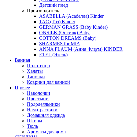
Детский плед
Производитель
ASABELLA (Асабелла) Kinder
TAC (Тач) Kinder
GERMAN GRASS (Baby Kinder)
ONSILK (Онсилк) Baby
COTTON DREAMS (Baby)
SHARMES for MIA
ANNA FLAUM (Анна Флаум) KINDER
ETEL (Этель)
Ванная
Полотенца
Халаты
Тапочки
Коврики для ванной
Прочее
Наволочки
Простыни
Пододеяльники
Наматрасники
Домашняя одежда
Шторы
Тюль
Ароматы для дома