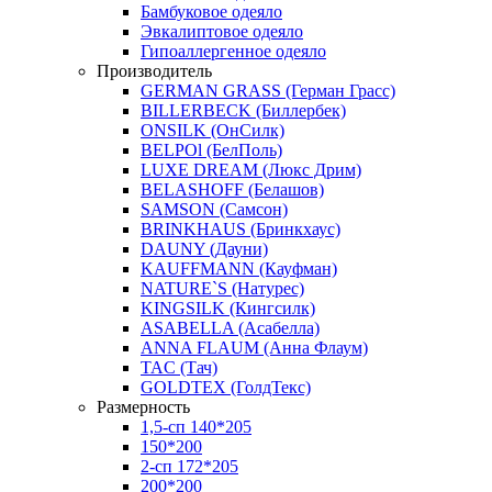
Бамбуковое одеяло
Эвкалиптовое одеяло
Гипоаллергенное одеяло
Производитель
GERMAN GRASS (Герман Грасс)
BILLERBECK (Биллербек)
ONSILK (ОнСилк)
BELPOl (БелПоль)
LUXE DREAM (Люкс Дрим)
BELASHOFF (Белашов)
SAMSON (Самсон)
BRINKHAUS (Бринкхаус)
DAUNY (Дауни)
KAUFFMANN (Кауфман)
NATURE`S (Натурес)
KINGSILK (Кингсилк)
ASABELLA (Асабелла)
ANNA FLAUM (Анна Флаум)
TAC (Тач)
GOLDTEX (ГолдТекс)
Размерность
1,5-сп 140*205
150*200
2-сп 172*205
200*200