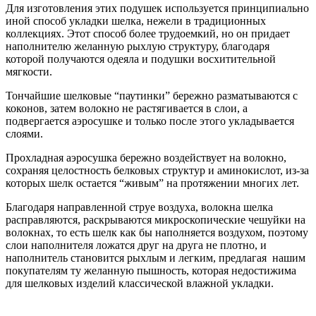
Для изготовления этих подушек используется принципиально
иной способ укладки шелка, нежели в традиционных
коллекциях. Этот способ более трудоемкий, но он придает
наполнителю желанную рыхлую структуру, благодаря
которой получаются одеяла и подушки восхитительной
мягкости.
Тончайшие шелковые “паутинки” бережно разматываются с
коконов, затем волокно не растягивается в слои, а
подвергается аэросушке и только после этого укладывается
слоями.
Прохладная аэросушка бережно воздействует на волокно,
сохраняя целостность белковых структур и аминокислот, из-за
которых шелк остается “живым” на протяжении многих лет.
Благодаря направленной струе воздуха, волокна шелка
расправляются, раскрываются микроскопические чешуйки на
волокнах, то есть шелк как бы наполняется воздухом, поэтому
слои наполнителя ложатся друг на друга не плотно, и
наполнитель становится рыхлым и легким, предлагая нашим
покупателям ту желанную пышность, которая недостижима
для шелковых изделий классической влажной укладки.