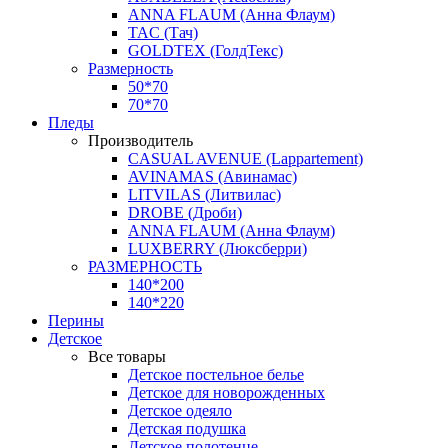
ANNA FLAUM (Анна Флаум)
TAC (Тач)
GOLDTEX (ГолдТекс)
Размерность
50*70
70*70
Пледы
Производитель
CASUAL AVENUE (Lappartement)
AVINAMAS (Авинамас)
LITVILAS (Литвилас)
DROBE (Дроби)
ANNA FLAUM (Анна Флаум)
LUXBERRY (Люксберри)
РАЗМЕРНОСТЬ
140*200
140*220
Перины
Детское
Все товары
Детское постельное белье
Детское для новорожденных
Детское одеяло
Детская подушка
Детское полотенце