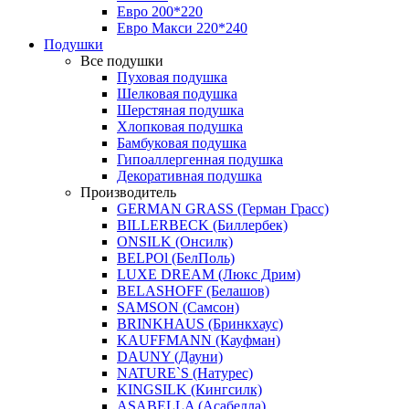
Евро 200*220
Евро Макси 220*240
Подушки
Все подушки
Пуховая подушка
Шелковая подушка
Шерстяная подушка
Хлопковая подушка
Бамбуковая подушка
Гипоаллергенная подушка
Декоративная подушка
Производитель
GERMAN GRASS (Герман Грасс)
BILLERBECK (Биллербек)
ONSILK (Онсилк)
BELPOl (БелПоль)
LUXE DREAM (Люкс Дрим)
BELASHOFF (Белашов)
SAMSON (Самсон)
BRINKHAUS (Бринкхаус)
KAUFFMANN (Кауфман)
DAUNY (Дауни)
NATURE`S (Натурес)
KINGSILK (Кингсилк)
ASABELLA (Асабелла)