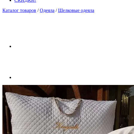
СКИДКИ!
Каталог товаров
/
Одеяла
/
Шелковые одеяла