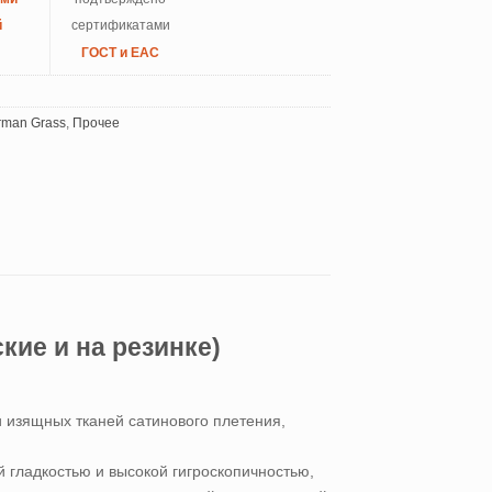
й
сертификатами
ГОСТ и ЕАС
man Grass
,
Прочее
ие и на резинке)
 изящных тканей сатинового плетения,
й гладкостью и высокой гигроскопичностью,