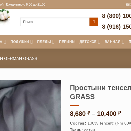
й | Ежедневно с 9:00 до 21:00
Ди
8 (800) 10
Искать:
8 (916) 15
А
ПОДУШКИ
ПЛЕДЫ
ПЕРИНЫ
ДЕТСКОЕ
ВАННАЯ
И GERMAN GRASS
Простыни тенсе
GRASS
Ди
8,680
–
10,400
₽
₽
цен
Состав:
100% Tencel® (Nm 60/
8,6
Ткань:
сатин