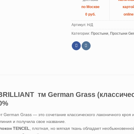
по Москве
карто
0 руб.
online
Артикул:
Н/Д
Категории:
Простыни
,
Простыни Ger
RILLIANT тм German Grass (классическ
00%
German Grass — это сочетание классического лаконичного кроя и
линия и получила свое название.
олокон TENCEL
, плотная, но мягкая ткань обладает необыкновенно