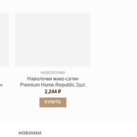
Этот
товар
имеет
несколько
вариаций.
Опции
можно
выбрать
на
странице
НАВОЛОЧКИ
Наволочки мако-сатин
товара.
а»
Premium Home Republic 2шт.
пазон
2,244
₽
0 ₽
КУПИТЬ
0 ₽
Этот
товар
имеет
НОВИНКИ
несколько