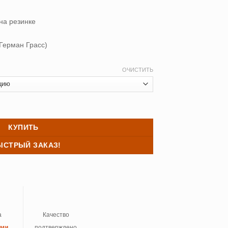
400 ₽
на резинке
Герман Грасс)
ОЧИСТИТЬ
енсель GREY BRILLIANT GRASS
КУПИТЬ
ЫСТРЫЙ ЗАКАЗ!
а
Качество
ыми
подтверждено