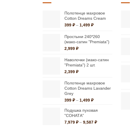
вариаций.
Опции
Полотенце махровое
Cotton Dreams Cream
можно
Диапазон
399
₽
–
1,499
₽
выбрать
цен:
на
399 ₽
Простыни 240*260
странице
–
(мако-сатин "Premiata")
1,499 ₽
товара.
2,999
₽
Наволочки (мако-сатин
"Premiata") 2 шт.
2,399
₽
Полотенце махровое
Cotton Dreams Lavander
Grey
Диапазон
399
₽
–
1,499
₽
цен:
Подушка пуховая
399 ₽
"СОНАТА"
–
1,499 ₽
Диапазон
7,979
₽
–
9,587
₽
цен: