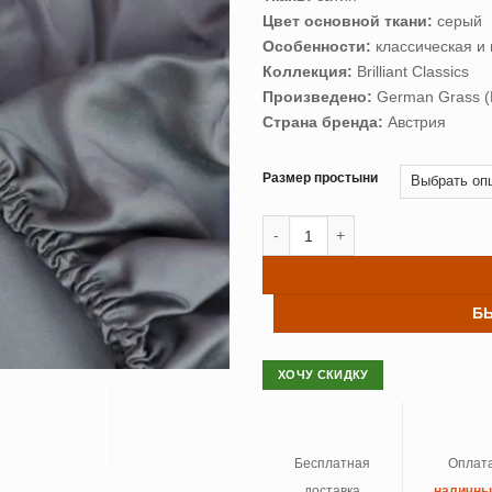
–
Цвет основной ткани:
серый
10,
Особенности:
классическая и 
Коллекция:
Brilliant Classics
Произведено:
German Grass (
Страна бренда:
Австрия
Размер простыни
Количество товара Простыни т
Б
ХОЧУ СКИДКУ
Бесплатная
Оплат
доставка
наличн