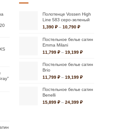
вариаций.
Опции
na
Полотенце Vossen High
Line 583 серо-зеленый
можно
220
Диапазон
1,390
₽
–
10,790
₽
выбрать
альная
екущая
цен:
на
на:
1,390 ₽
Постельное белье сатин
странице
а
,816 ₽.
–
Emma Milani
 XS
10,790 ₽
товара.
Диапазон
11,799
₽
–
19,199
₽
цен:
льная
ущая
11,799 ₽
Постельное белье сатин
:
–
Brio
н
0 ₽.
19,199 ₽
Диапазон
11,799
₽
–
19,199
₽
Gray"
цен:
Диапазон
11,799 ₽
Постельное белье сатин
ен:
–
Benelli
1,340 ₽
19,199 ₽
Диапазон
15,899
₽
–
24,399
₽
–
цен:
4,760 ₽
15,899 ₽
альная
екущая
–
на:
24,399 ₽
атин
а
,800 ₽.
Диапазон