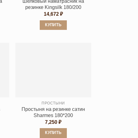
а
Шелковый наматрасник на
резинке Kingsilk 180/200
14,672
₽
КУПИТЬ
Этот
товар
имеет
несколько
вариаций.
Опции
можно
выбрать
на
странице
ПРОСТЫНИ
s
Простыня на резинке сатин
товара.
Sharmes 180*200
7,250
₽
КУПИТЬ