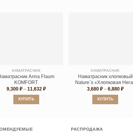
Этот
Этот
товар
товар
имеет
имеет
несколько
несколько
вариаций.
вариаций.
Опции
Опции
можно
можно
выбрать
выбрать
на
на
странице
странице
НАМАТРАСНИК
НАМАТРАСНИК
Наматрасник Anna Flaum
Наматрасник хлопковый
товара.
товара.
KOMFORT
Nature`s «Хлопковая Нег
Диапазон
Диа
9,300
₽
–
11,632
₽
3,680
₽
–
6,880
₽
цен:
цен:
9,300 ₽
3,68
КУПИТЬ
КУПИТЬ
–
–
11,632 ₽
6,88
Этот
Этот
товар
товар
имеет
имеет
КОМЕНДУЕМЫЕ
РАСПРОДАЖА
несколько
несколько