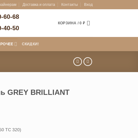
зайнерам
Доставка и оплата
Контакты
Вход
0-60-68
КОРЗИНА /
0
₽
0-40-50
ПРОЧЕЕ
СКИДКИ!
ль GREY BRILLIANT
апазон
:
60 ТС 320)
80 ₽