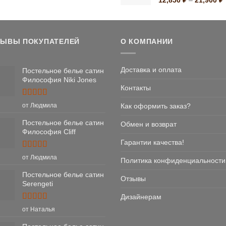
175,800 ₽
ц
1
2
ЗЫВЫ ПОКУПАТЕЛЕЙ
О КОМПАНИИ
Доставка и оплата
Постельное белье сатин
Философия Niki Jones
Контакты
Оценка
5
Как оформить заказ?
от Людмила
из 5
Постельное белье сатин
Обмен и возврат
Философия Cliff
Гарантии качества!
Оценка
5
от Людмила
Политика конфиденциальности
из 5
Постельное белье сатин
Отзывы
Serengeti
Дизайнерам
Оценка
5
от Наталья
из 5