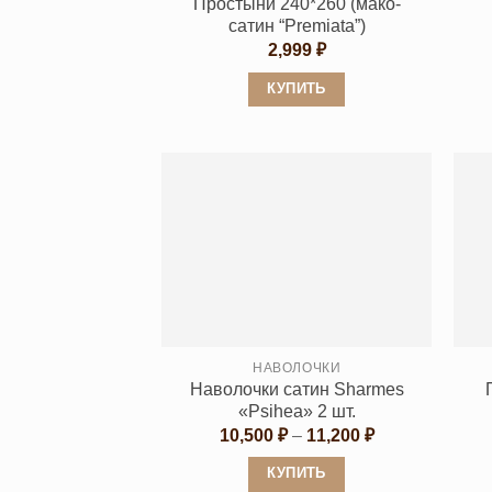
Простыни 240*260 (мако-
сатин “Premiata”)
2,999
₽
КУПИТЬ
Этот
товар
имеет
несколько
вариаций.
Опции
можно
выбрать
на
странице
НАВОЛОЧКИ
Наволочки сатин Sharmes
товара.
«Psihea» 2 шт.
Диапазон
10,500
₽
–
11,200
₽
цен:
10,500 ₽
КУПИТЬ
–