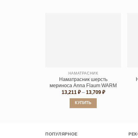
11,200 ₽
Этот
товар
имеет
несколько
вариаций.
Опции
можно
выбрать
на
странице
НАМАТРАСНИК
Наматрасник шерсть
товара.
мериноса Anna Flaum WARM
Диапазон
13,211
₽
–
13,709
₽
цен:
13,211 ₽
КУПИТЬ
–
13,709 ₽
Этот
товар
имеет
ПОПУЛЯРНОЕ
РЕ
несколько