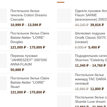
вариаций.
вариаций.
Опции
Опции
Постельное белье
Одеяло пуховое An
тенсель Cotton Dreams
Flaum SAHNE
можно
можно
Cascade
(всесезонное) 200/
выбрать
выбрать
Диапазон
Первонач
Т
10,999
₽
–
13,599
₽
44,240
₽
39,816
₽
на
на
цен:
цена
це
Постельное белье Claire
Шелковая подушка
странице
странице
10,999 ₽
составлял
39
Batiste Atelier "LOIRE"
Onsilk Classic 50/70
–
44,240 ₽.
товара.
товара.
Douglas
(низкая)
13,599 ₽
Диапазон
Первонача
Тек
121,000
₽
–
175,800
₽
6,000
₽
5,400
₽
цен:
цена
цена
Перинка пуховая
Пододеяльник сати
121,000 ₽
составляла
5,40
"JAHRESZEIT" 200*200
Sharmes "Celebrity 
–
6,000 ₽.
ANNA FLAUM
175,800 ₽
11,340
₽
–
14,760
₽
50,888
₽
ц
1
Постельное белье
Постельное белье Claire
жаккард TAC DARIA
Batiste Atelier "LOIRE"
лиловый
1
Stuart
Первонач
Т
15,966
₽
11,800
₽
Диапазон
121,000
₽
–
175,800
₽
цена
це
цен:
Постельное белье с
составлял
11
121,000 ₽
Shantie Luxe dream
15,966 ₽.
–
12,850
₽
–
21,900
₽