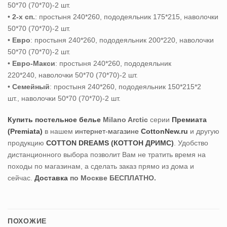
50*70 (70*70)-2 шт.
•
2-х сп.
: простыня 240*260, пододеяльник 175*215, наволочки
50*70 (70*70)-2 шт.
•
Евро
: простыня 240*260, пододеяльник 200*220, наволочки
50*70 (70*70)-2 шт.
•
Евро-Макси
: простыня 240*260, пододеяльник
220*240, наволочки 50*70 (70*70)-2 шт.
•
Семейный
: простыня 240*260, пододеяльник 150*215*2
шт., наволочки 50*70 (70*70)-2 шт.
Купить постельное белье
Milano Arctic
серии
Премиата
(Premiata)
в нашем
интернет-магазине
CottonNew.ru
и другую
продукцию
COTTON DREAMS (КОТТОН ДРИМС)
. Удобство
дистанционного выбора позволит Вам не тратить время на
походы по магазинам, а сделать заказ прямо из дома и
сейчас.
Доставка
по Москве БЕСПЛАТНО.
ПОХОЖИЕ