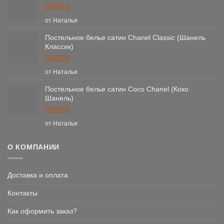
Оценка
5
от Наталья
из 5
Постельное белье сатин Chanel Classic (Шанель
Классик)
Оценка
5
от Наталья
из 5
Постельное белье сатин Coco Chanel (Коко
Шанель)
Оценка
5
от Наталья
из 5
О КОМПАНИИ
Доставка и оплата
Контакты
Как оформить заказ?