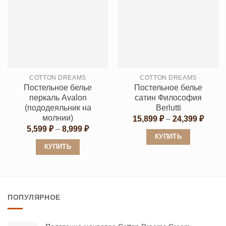
имеет
несколько
несколько
вариаций.
вариаций.
Опции
Опции
можно
можно
выбрать
выбрать
на
COTTON DREAMS
COTTON DREAMS
на
странице
Постельное белье
Постельное белье
странице
товара.
перкаль Avalon
сатин Философия
товара.
(пододеяльник на
Berlutti
молнии)
Диапа
15,899
₽
–
24,399
₽
цен:
Диапазон
5,599
₽
–
8,999
₽
15,89
цен:
КУПИТЬ
–
5,599 ₽
КУПИТЬ
24,39
Этот
–
8,999 ₽
Этот
товар
товар
имеет
имеет
несколько
ПОПУЛЯРНОЕ
несколько
вариаций.
вариаций.
Опции
Опции