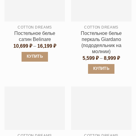
Опции
Опции
можно
можно
выбрать
выбрать
на
COTTON DREAMS
COTTON DREAMS
на
странице
Постельное белье
Постельное белье
странице
товара.
сатин Belinare
перкаль Giardano
товара.
(пододеяльник на
Диапазон
10,699
₽
–
16,199
₽
цен:
молнии)
10,699 ₽
КУПИТЬ
Диапаз
5,599
₽
–
8,999
₽
–
цен:
16,199 ₽
Этот
5,599 ₽
КУПИТЬ
–
товар
8,999 ₽
Этот
имеет
товар
несколько
имеет
вариаций.
несколько
Опции
вариаций.
можно
Опции
выбрать
можно
на
выбрать
странице
COTTON DREAMS
COTTON DREAMS