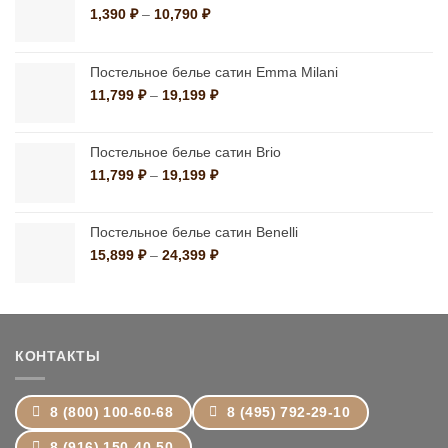
Диапазон
1,390
₽
–
10,790
₽
цен:
1,390 ₽
–
Постельное белье сатин Emma Milani
10,790 ₽
Диапазон
11,799
₽
–
19,199
₽
цен:
11,799 ₽
–
Постельное белье сатин Brio
19,199 ₽
Диапазон
11,799
₽
–
19,199
₽
цен:
11,799 ₽
–
Постельное белье сатин Benelli
19,199 ₽
Диапазон
15,899
₽
–
24,399
₽
цен:
15,899 ₽
–
24,399 ₽
КОНТАКТЫ
8 (800) 100-60-68
8 (495) 792-29-10
8 (916) 150-40-50