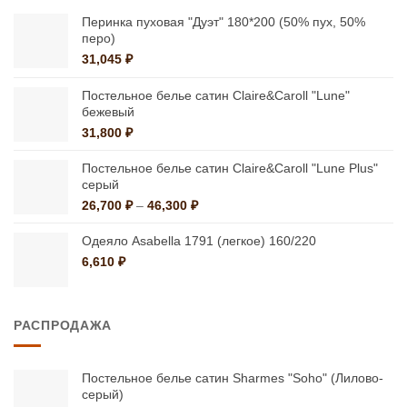
Перинка пуховая "Дуэт" 180*200 (50% пух, 50%
перо)
31,045
₽
Постельное белье сатин Claire&Caroll "Lune"
бежевый
31,800
₽
Постельное белье сатин Claire&Caroll "Lune Plus"
серый
Диапазон
26,700
₽
–
46,300
₽
цен:
26,700 ₽
Одеяло Asabella 1791 (легкое) 160/220
–
6,610
₽
46,300 ₽
РАСПРОДАЖА
Постельное белье сатин Sharmes "Soho" (Лилово-
серый)