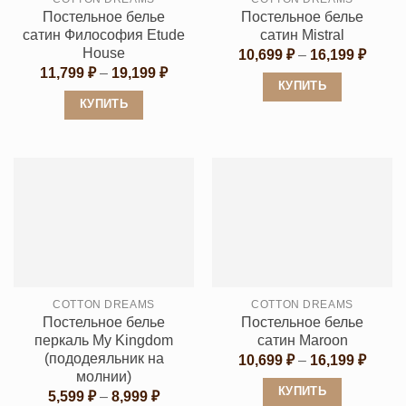
на
товара.
Постельное белье
Постельное белье
странице
сатин Философия Etude
сатин Mistral
товара.
House
Диапа
10,699
₽
–
16,199
₽
цен:
Диапазон
11,799
₽
–
19,199
₽
10,69
цен:
КУПИТЬ
–
11,799 ₽
КУПИТЬ
16,19
Этот
–
19,199 ₽
Этот
товар
товар
имеет
имеет
несколько
несколько
вариаций.
вариаций.
Опции
Опции
можно
можно
выбрать
выбрать
на
COTTON DREAMS
COTTON DREAMS
на
странице
Постельное белье
Постельное белье
странице
товара.
перкаль My Kingdom
сатин Maroon
товара.
(пододеяльник на
Диапа
10,699
₽
–
16,199
₽
цен:
молнии)
10,69
КУПИТЬ
Диапазон
5,599
₽
–
8,999
₽
–