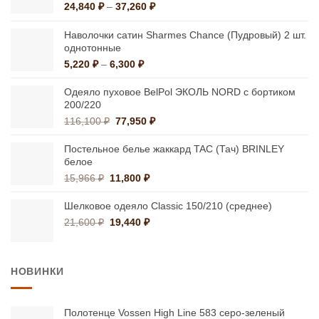
Диапазон
24,840
₽
–
37,260
₽
цен:
24,840 ₽
Наволочки сатин Sharmes Chance (Пудровый) 2 шт.
–
однотонные
37,260 ₽
Диапазон
5,220
₽
–
6,300
₽
цен:
5,220 ₽
Одеяло пуховое BelPol ЭКОЛЬ NORD с бортиком
–
200/220
6,300 ₽
Первоначальная
Текущая
116,100
₽
77,950
₽
цена
цена:
составляла
77,950 ₽.
Постельное белье жаккард TAC (Тач) BRINLEY
116,100 ₽.
белое
Первоначальная
Текущая
15,966
₽
11,800
₽
цена
цена:
составляла
11,800 ₽.
Шелковое одеяло Classic 150/210 (среднее)
15,966 ₽.
Первоначальная
Текущая
21,600
₽
19,440
₽
цена
цена:
составляла
19,440 ₽.
21,600 ₽.
НОВИНКИ
Полотенце Vossen High Line 583 серо-зеленый