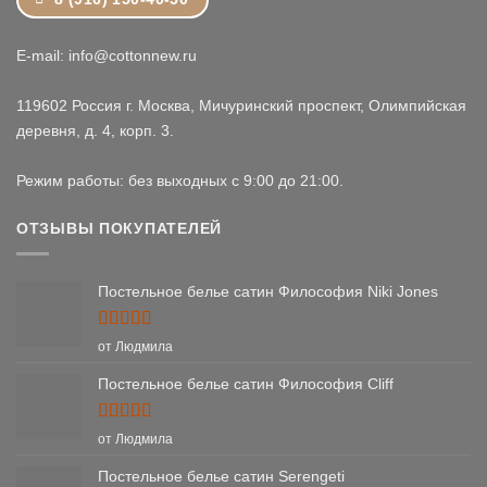
E-mail: info@cottonnew.ru
119602 Россия г. Москва, Мичуринский проспект, Олимпийская
деревня, д. 4, корп. 3.
Режим работы: без выходных с 9:00 до 21:00.
ОТЗЫВЫ ПОКУПАТЕЛЕЙ
Постельное белье сатин Философия Niki Jones
Оценка
5
от Людмила
из 5
Постельное белье сатин Философия Cliff
Оценка
5
от Людмила
из 5
Постельное белье сатин Serengeti