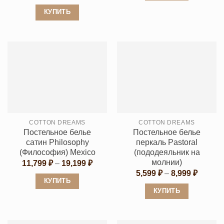
цен:
16,19
Этот
5,599 ₽
КУПИТЬ
–
товар
8,999 ₽
Этот
имеет
товар
несколько
имеет
вариаций.
несколько
Опции
вариаций.
можно
Опции
выбрать
можно
на
выбрать
странице
COTTON DREAMS
COTTON DREAMS
на
товара.
Постельное белье
Постельное белье
странице
сатин Philosophy
перкаль Pastoral
товара.
(Философия) Mexico
(пододеяльник на
молнии)
Диапазон
11,799
₽
–
19,199
₽
цен:
Диапаз
5,599
₽
–
8,999
₽
11,799 ₽
цен:
КУПИТЬ
–
5,599 ₽
КУПИТЬ
19,199 ₽
Этот
–
8,999 ₽
Этот
товар
товар
имеет