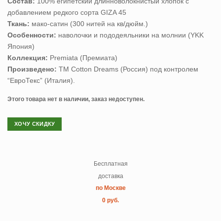
Состав:
100% египетский длинноволокнистый хлопок с
добавлением редкого сорта GIZA 45
Ткань:
мако-сатин (300 нитей на кв/дюйм.)
Особенности:
наволочки и пододеяльники на молнии (YKK
Япония)
Коллекция:
Premiata (Премиата)
Произведено:
ТМ Cotton Dreams (Россия) под контролем
“ЕвроТекс” (Италия).
Этого товара нет в наличии, заказ недоступен.
ХОЧУ СКИДКУ
Бесплатная
доставка
по Москве
0 руб.