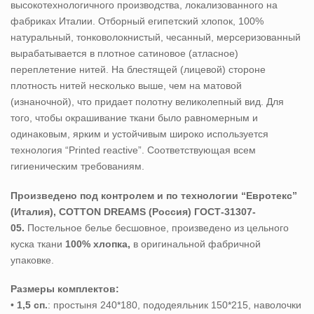
высокотехнологичного производства, локализованного на
фабриках Италии. Отборный египетский хлопок, 100%
натуральный, тонковолокнистый, чесанный, мерсеризованный
вырабатывается в плотное сатиновое (атласное)
переплетение нитей. На блестящей (лицевой) стороне
плотность нитей несколько выше, чем на матовой
(изнаночной), что придает полотну великолепный вид. Для
того, чтобы окрашивание ткани было равномерным и
одинаковым, ярким и устойчивым широко используется
технология “Printed reactive”. Соответствующая всем
гигиеническим требованиям.
Произведено под контролем и по технологии “Евротекс”
(Италия), COTTON DREAMS (Россия) ГОСТ-31307-
05.
Постельное белье бесшовное, произведено из цельного
куска ткани
100% хлопка,
в оригинальной фабричной
упаковке.
Размеры комплектов:
•
1,5 сп.
: простыня 240*180, пододеяльник 150*215, наволочки