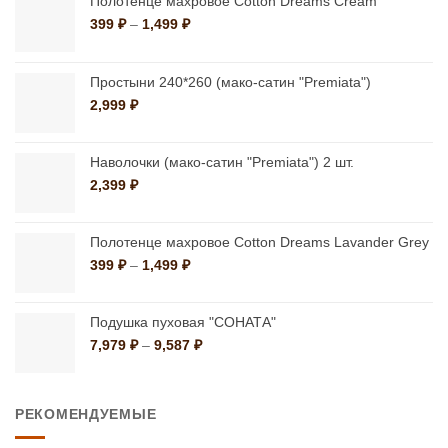
можно
Полотенце махровое Cotton Dreams Cream
можно
Диапазон
399
₽
–
1,499
₽
выбрать
цен:
выбрать
на
399 ₽
на
странице
–
Простыни 240*260 (мако-сатин "Premiata")
странице
1,499 ₽
товара.
2,999
₽
товара.
Наволочки (мако-сатин "Premiata") 2 шт.
2,399
₽
Полотенце махровое Cotton Dreams Lavander Grey
Диапазон
399
₽
–
1,499
₽
цен:
399 ₽
–
Подушка пуховая "СОНАТА"
1,499 ₽
Диапазон
7,979
₽
–
9,587
₽
цен:
7,979 ₽
–
РЕКОМЕНДУЕМЫЕ
9,587 ₽