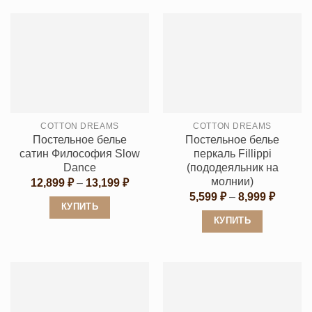
COTTON DREAMS
COTTON DREAMS
Постельное белье
Постельное белье
сатин Философия Slow
перкаль Fillippi
Dance
(пододеяльник на
молнии)
Диапазон
12,899
₽
–
13,199
₽
цен:
Диапаз
5,599
₽
–
8,999
₽
12,899 ₽
цен:
КУПИТЬ
–
5,599 ₽
КУПИТЬ
13,199 ₽
Этот
–
8,999 ₽
Этот
товар
товар
имеет
имеет
несколько
несколько
вариаций.
вариаций.