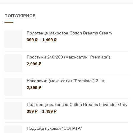
товар
имеет
имеет
несколько
ПОПУЛЯРНОЕ
несколько
вариаций.
вариаций.
Опции
Опции
можно
Полотенце махровое Cotton Dreams Cream
можно
Диапазон
399
₽
–
1,499
₽
выбрать
цен:
выбрать
на
399 ₽
на
странице
–
Простыни 240*260 (мако-сатин "Premiata")
странице
1,499 ₽
товара.
2,999
₽
товара.
Наволочки (мако-сатин "Premiata") 2 шт.
2,399
₽
Полотенце махровое Cotton Dreams Lavander Grey
Диапазон
399
₽
–
1,499
₽
цен:
399 ₽
–
Подушка пуховая "СОНАТА"