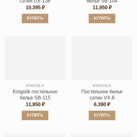
сатин UX-138
белье SB-104
10,395
₽
11,950
₽
КУПИТЬ
КУПИТЬ
Этот
Этот
товар
товар
имеет
имеет
несколько
несколько
вариаций.
вариаций.
Опции
Опции
можно
можно
выбрать
выбрать
KINGSILK
KINGSILK
на
на
Kingsilk постельное
Постельное белье
странице
странице
белье SB-115
сатин VX-6
товара.
товара.
11,950
₽
6,390
₽
КУПИТЬ
КУПИТЬ
Этот
Этот
товар
товар