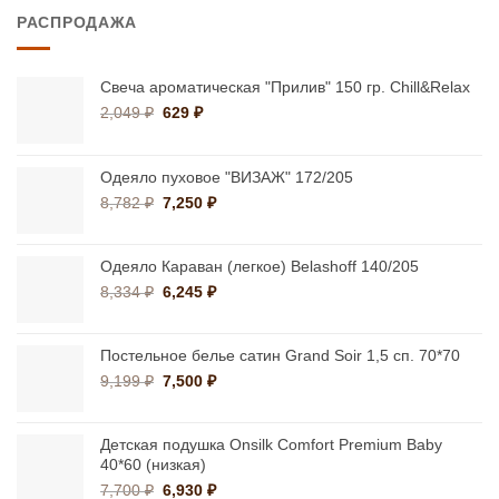
102,500 ₽
РАСПРОДАЖА
–
148,900 ₽
Свеча ароматическая "Прилив" 150 гр. Chill&Relax
Первоначальная
Текущая
2,049
₽
629
₽
цена
цена:
составляла
629 ₽.
2,049 ₽.
Одеяло пуховое "ВИЗАЖ" 172/205
Первоначальная
Текущая
8,782
₽
7,250
₽
цена
цена:
составляла
7,250 ₽.
8,782 ₽.
Одеяло Караван (легкое) Belashoff 140/205
Первоначальная
Текущая
8,334
₽
6,245
₽
цена
цена:
составляла
6,245 ₽.
8,334 ₽.
Постельное белье сатин Grand Soir 1,5 сп. 70*70
Первоначальная
Текущая
9,199
₽
7,500
₽
цена
цена:
составляла
7,500 ₽.
9,199 ₽.
Детская подушка Onsilk Comfort Premium Baby
40*60 (низкая)
Первоначальная
Текущая
7,700
₽
6,930
₽