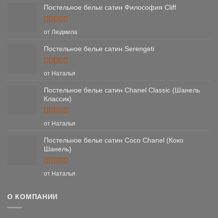
Постельное белье сатин Философия Cliff
Оценка
5
от Людмила
из 5
Постельное белье сатин Serengeti
Оценка
5
от Наталья
из 5
Постельное белье сатин Chanel Classic (Шанель
Классик)
Оценка
5
от Наталья
из 5
Постельное белье сатин Coco Chanel (Коко
Шанель)
Оценка
5
от Наталья
из 5
О КОМПАНИИ