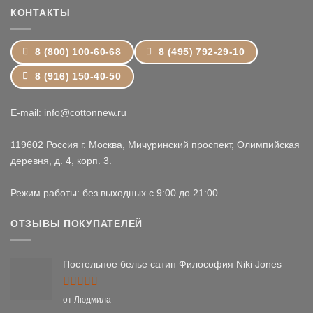
КОНТАКТЫ
8 (800) 100-60-68
8 (495) 792-29-10
8 (916) 150-40-50
E-mail: info@cottonnew.ru
119602 Россия г. Москва, Мичуринский проспект, Олимпийская
деревня, д. 4, корп. 3.
Режим работы: без выходных с 9:00 до 21:00.
ОТЗЫВЫ ПОКУПАТЕЛЕЙ
Постельное белье сатин Философия Niki Jones
Оценка
5
от Людмила
из 5