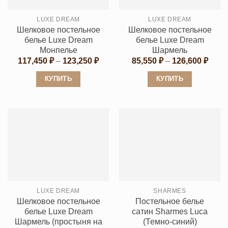
выбрать
выбрать
на
LUXE DREAM
LUXE DREAM
на
странице
Шелковое постельное
Шелковое постельное
странице
товара.
белье Luxe Dream
белье Luxe Dream
товара.
Монпелье
Шармель
Диапазон
Диап
117,450
₽
–
123,250
₽
85,550
₽
–
126,600
₽
цен:
цен:
117,450 ₽
85,55
КУПИТЬ
КУПИТЬ
–
–
123,250 ₽
126,6
Этот
Этот
товар
товар
имеет
имеет
несколько
несколько
вариаций.
вариаций.
Опции
Опции
можно
можно
выбрать
выбрать
LUXE DREAM
SHARMES
на
на
Шелковое постельное
Постельное белье
странице
странице
белье Luxe Dream
сатин Sharmes Luca
товара.
товара.
Шармель (простыня на
(Темно-синий)