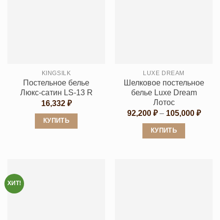
имеет
имеет
несколько
несколько
вариаций.
вариаций.
Опции
Опции
можно
можно
выбрать
выбрать
KINGSILK
LUXE DREAM
на
на
Постельное белье
Шелковое постельное
странице
странице
Люкс-сатин LS-13 R
белье Luxe Dream
товара.
товара.
Лотос
16,332
₽
Диап
92,200
₽
–
105,000
₽
цен:
КУПИТЬ
92,20
КУПИТЬ
Этот
–
105,0
Этот
товар
товар
имеет
имеет
несколько
несколько
вариаций.
ХИТ!
вариаций.
Опции
Опции
можно
можно