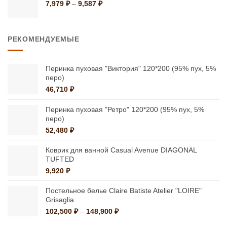
1,499 ₽
Диапазон
7,979
₽
–
9,587
₽
цен:
7,979 ₽
–
РЕКОМЕНДУЕМЫЕ
9,587 ₽
Перинка пуховая "Виктория" 120*200 (95% пух, 5%
перо)
46,710
₽
Перинка пуховая "Ретро" 120*200 (95% пух, 5%
перо)
52,480
₽
Коврик для ванной Casual Avenue DIAGONAL
TUFTED
9,920
₽
Постельное белье Claire Batiste Atelier "LOIRE"
Grisaglia
Диапазон
102,500
₽
–
148,900
₽
цен: