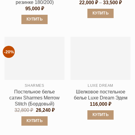
резинке 180/200)
Диапа
22,000
₽
–
33,500
₽
цен:
95,000
₽
22,00
КУПИТЬ
–
КУПИТЬ
33,50
Этот
Этот
товар
товар
имеет
имеет
несколько
несколько
вариаций.
-20%
вариаций.
Опции
Опции
можно
можно
выбрать
выбрать
на
SHARMES
LUXE DREAM
на
странице
Постельное белье
Шелковое постельное
странице
товара.
сатин Sharmes Merrow
белье Luxe Dream Эдем
товара.
Stitch (Бордовый)
116,000
₽
Первоначальная
Текущая
32,800
₽
26,240
₽
цена
цена:
КУПИТЬ
составляла
26,240 ₽.
КУПИТЬ
Этот
32,800 ₽.
Этот
товар