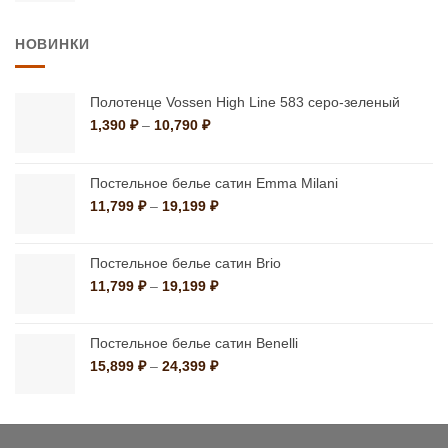
цена
цена:
составляла
6,930 ₽.
НОВИНКИ
7,700 ₽.
Полотенце Vossen High Line 583 серо-зеленый
Диапазон
1,390
₽
–
10,790
₽
цен:
1,390 ₽
–
Постельное белье сатин Emma Milani
10,790 ₽
Диапазон
11,799
₽
–
19,199
₽
цен:
11,799 ₽
–
Постельное белье сатин Brio
19,199 ₽
Диапазон
11,799
₽
–
19,199
₽
цен:
11,799 ₽
–
Постельное белье сатин Benelli
19,199 ₽
Диапазон
15,899
₽
–
24,399
₽
цен:
15,899 ₽
–
24,399 ₽