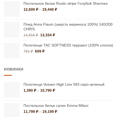
–
Постельное белье Rustic stripe Голубой Sharmes
34,920 ₽
Диапазон
12,600
₽
–
19,440
₽
цен:
12,600 ₽
–
Плед Anna Flaum (шерсть мериноса 100%) 140/200
CHRIS
19,440 ₽
Первоначальная
Текущая
14,816
₽
13,334
₽
цена
цена:
составляла
13,334 ₽.
Полотенце TAC SOFTNESS терракот (100% хлопок)
14,816 ₽.
Первоначальная
Текущая
761
₽
609
₽
цена
цена:
составляла
609 ₽.
761 ₽.
НОВИНКИ
Полотенце Vossen High Line 583 серо-зеленый
Диапазон
1,390
₽
–
10,790
₽
цен:
1,390 ₽
–
Постельное белье сатин Emma Milani
10,790 ₽
Диапазон
11,799
₽
–
19,199
₽
цен: