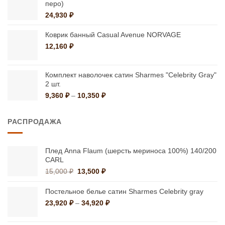
–
перо)
42,660 ₽
24,930
₽
Коврик банный Casual Avenue NORVAGE
12,160
₽
Комплект наволочек сатин Sharmes "Celebrity Gray"
2 шт.
Диапазон
9,360
₽
–
10,350
₽
цен:
9,360 ₽
РАСПРОДАЖА
–
10,350 ₽
Плед Anna Flaum (шерсть мериноса 100%) 140/200
CARL
Первоначальная
Текущая
15,000
₽
13,500
₽
цена
цена:
составляла
13,500 ₽.
Постельное белье сатин Sharmes Celebrity gray
15,000 ₽.
Диапазон
23,920
₽
–
34,920
₽
цен:
23,920 ₽