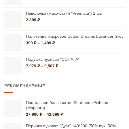
товара.
товара.
Наволочки (мако-сатин "Premiata") 2 шт.
2,399
₽
Полотенце махровое Cotton Dreams Lavander Grey
Диапазон
399
₽
–
1,499
₽
цен:
399 ₽
–
Подушка пуховая "СОНАТА"
1,499 ₽
Диапазон
7,979
₽
–
9,587
₽
цен:
7,979 ₽
–
РЕКОМЕНДУЕМЫЕ
9,587 ₽
Постельное белье сатин Sharmes «Psihea»
(Маренго)
Диапазон
27,900
₽
–
42,660
₽
цен:
27,900 ₽
Перинка пуховая "Дуэт" 140*200 (50% пух, 50%