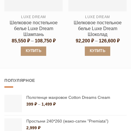
можно
можно
выбрать
выбрать
LUXE DREAM
LUXE DREAM
на
на
Шелковое постельное
Шелковое постельное
странице
странице
белье Luxe Dream
белье Luxe Dream
товара.
товара.
Шампань
Шоколад
Диапазон
Диап
85,550
₽
–
108,750
₽
92,200
₽
–
126,600
₽
цен:
цен:
85,550 ₽
92,20
КУПИТЬ
КУПИТЬ
–
–
108,750 ₽
126,6
Этот
Этот
товар
товар
имеет
имеет
ПОПУЛЯРНОЕ
несколько
несколько
вариаций.
вариаций.
Опции
Опции
Полотенце махровое Cotton Dreams Cream
можно
можно
Диапазон
399
₽
–
1,499
₽
цен:
выбрать
выбрать
399 ₽
на
на
–
Простыни 240*260 (мако-сатин "Premiata")
странице
странице
1,499 ₽
2,999
₽