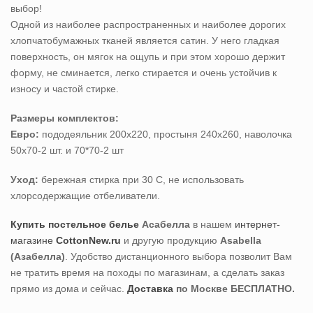
выбор!
Одной из наиболее распространенных и наиболее дорогих
хлопчатобумажных тканей является сатин. У него гладкая
поверхность, он мягок на ощупь и при этом хорошо держит
форму, не сминается, легко стирается и очень устойчив к
износу и частой стирке.
Размеры комплектов:
Евро:
пододеяльник 200х220, простыня 240х260, наволочка
50х70-2 шт. и 70*70-2 шт
Уход:
бережная стирка при 30 С, не использовать
хлорсодержащие отбеливатели.
Купить постельное белье
Асабелла
в нашем
интернет-
магазине
CottonNew.ru
и другую продукцию
Asabella
(Азабелла)
. Удобство дистанционного выбора позволит Вам
не тратить время на походы по магазинам, а сделать заказ
прямо из дома и сейчас.
Доставка
по Москве БЕСПЛАТНО.