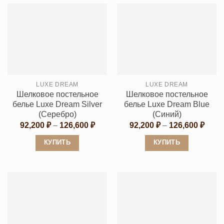
товар
товар
имеет
имеет
несколько
несколько
вариаций.
вариаций.
Опции
Опции
можно
можно
выбрать
выбрать
LUXE DREAM
LUXE DREAM
на
на
Шелковое постельное
Шелковое постельное
странице
странице
белье Luxe Dream Silver
белье Luxe Dream Blue
товара.
товара.
(Серебро)
(Синий)
Диапазон
Диап
92,200
₽
–
126,600
₽
92,200
₽
–
126,600
₽
цен:
цен:
92,200 ₽
92,20
КУПИТЬ
КУПИТЬ
–
–
126,600 ₽
126,6
Этот
Этот
товар
товар
имеет
имеет
несколько
несколько
вариаций.
вариаций.
Опции
Опции