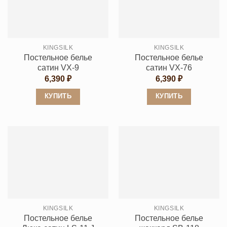
вариаций.
вариаций.
Опции
Опции
можно
можно
выбрать
выбрать
KINGSILK
KINGSILK
на
на
Постельное белье
Постельное белье
странице
странице
сатин VX-9
сатин VX-76
товара.
товара.
6,390
₽
6,390
₽
КУПИТЬ
КУПИТЬ
Этот
Этот
товар
товар
имеет
имеет
несколько
несколько
вариаций.
вариаций.
Опции
Опции
можно
можно
выбрать
выбрать
KINGSILK
KINGSILK
на
на
Постельное белье
Постельное белье
странице
странице