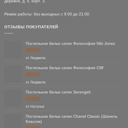
деревня, д. 4, корп. 3.
Режим работы: без выходных с 9:00 до 21:00.
ОТЗЫВЫ ПОКУПАТЕЛЕЙ
Постельное белье сатин Философия Niki Jones
Оценка
5
от Людмила
из 5
Постельное белье сатин Философия Cliff
Оценка
5
от Людмила
из 5
Постельное белье сатин Serengeti
Оценка
5
от Наталья
из 5
Постельное белье сатин Chanel Classic (Шанель
Классик)