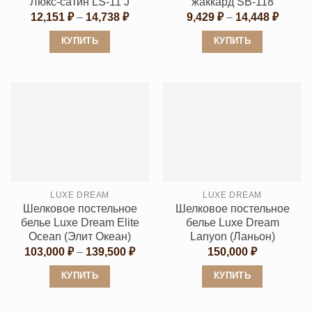
Люкс-сатин LS-11 J
жаккард SB-118
товара.
товара.
Диапазон
Диапа
12,151
₽
–
14,738
₽
9,429
₽
–
14,448
₽
цен:
цен:
12,151 ₽
9,429 
КУПИТЬ
КУПИТЬ
–
–
14,738 ₽
14,448
Этот
Этот
товар
товар
имеет
имеет
несколько
несколько
вариаций.
вариаций.
Опции
Опции
можно
можно
выбрать
выбрать
LUXE DREAM
LUXE DREAM
на
на
Шелковое постельное
Шелковое постельное
странице
странице
белье Luxe Dream Elite
белье Luxe Dream
товара.
товара.
Ocean (Элит Океан)
Lanyon (Ланьон)
Диапазон
103,000
₽
–
139,500
₽
150,000
₽
цен:
103,000 ₽
КУПИТЬ
КУПИТЬ
–
139,500 ₽
Этот
Этот