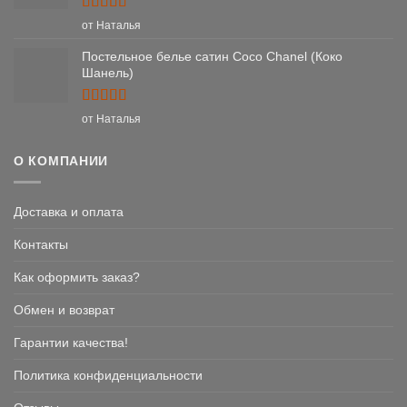
Оценка
5
от Наталья
из 5
Постельное белье сатин Coco Chanel (Коко
Шанель)
Оценка
5
от Наталья
из 5
О КОМПАНИИ
Доставка и оплата
Контакты
Как оформить заказ?
Обмен и возврат
Гарантии качества!
Политика конфиденциальности