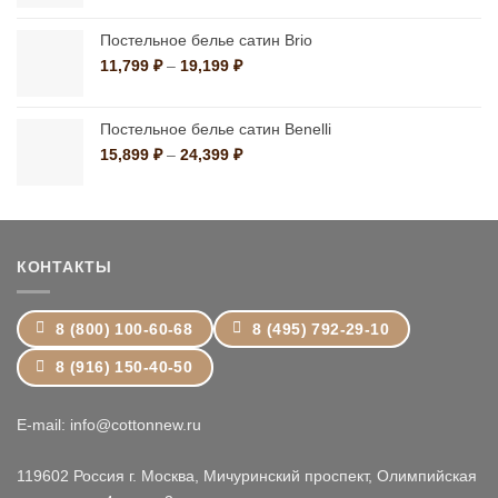
11,799 ₽
–
Постельное белье сатин Brio
19,199 ₽
Диапазон
11,799
₽
–
19,199
₽
цен:
11,799 ₽
–
Постельное белье сатин Benelli
19,199 ₽
Диапазон
15,899
₽
–
24,399
₽
цен:
15,899 ₽
–
24,399 ₽
КОНТАКТЫ
8 (800) 100-60-68
8 (495) 792-29-10
8 (916) 150-40-50
E-mail: info@cottonnew.ru
119602 Россия г. Москва, Мичуринский проспект, Олимпийская