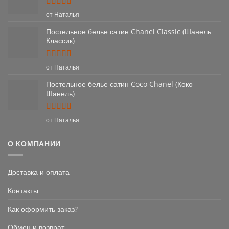
Оценка
5
от Наталья
из 5
Постельное белье сатин Chanel Classic (Шанель
Классик)
Оценка
5
от Наталья
из 5
Постельное белье сатин Coco Chanel (Коко
Шанель)
Оценка
5
от Наталья
из 5
О КОМПАНИИ
Доставка и оплата
Контакты
Как оформить заказ?
Обмен и возврат