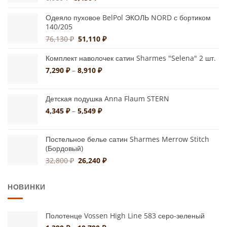
цена
цена:
составляла
5,450 ₽.
Одеяло пуховое BelPol ЭКОЛЬ NORD с бортиком
6,959 ₽.
140/205
Первоначальная
Текущая
76,130
₽
51,110
₽
цена
цена:
составляла
51,110 ₽.
Комплект наволочек сатин Sharmes "Selena" 2 шт.
76,130 ₽.
Диапазон
7,290
₽
–
8,910
₽
цен:
7,290 ₽
Детская подушка Anna Flaum STERN
–
8,910 ₽
Диапазон
4,345
₽
–
5,549
₽
цен:
4,345 ₽
Постельное белье сатин Sharmes Merrow Stitch
–
(Бордовый)
5,549 ₽
Первоначальная
Текущая
32,800
₽
26,240
₽
цена
цена:
составляла
26,240 ₽.
НОВИНКИ
32,800 ₽.
Полотенце Vossen High Line 583 серо-зеленый