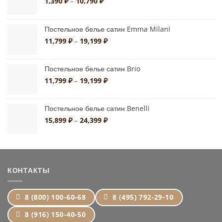
Диапазон
1,390
₽
–
10,790
₽
цен:
1,390 ₽
–
Постельное белье сатин Emma Milani
10,790 ₽
Диапазон
11,799
₽
–
19,199
₽
цен:
11,799 ₽
Постельное белье сатин Brio
–
19,199 ₽
Диапазон
11,799
₽
–
19,199
₽
цен:
11,799 ₽
Постельное белье сатин Benelli
–
19,199 ₽
Диапазон
15,899
₽
–
24,399
₽
цен:
15,899 ₽
–
24,399 ₽
КОНТАКТЫ
8 (800) 100-60-68
8 (495) 792-29-10
8 (916) 150-40-50