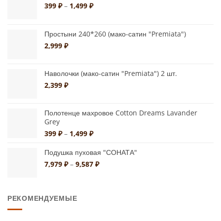
можно
Диапазон
выбрать
399
₽
–
1,499
₽
цен:
выбрать
на
399 ₽
на
странице
–
Простыни 240*260 (мако-сатин "Premiata")
странице
товара.
1,499 ₽
2,999
₽
товара.
Наволочки (мако-сатин "Premiata") 2 шт.
2,399
₽
Полотенце махровое Cotton Dreams Lavander
Grey
Диапазон
399
₽
–
1,499
₽
цен:
399 ₽
Подушка пуховая "СОНАТА"
–
Диапазон
7,979
₽
–
9,587
₽
1,499 ₽
цен:
7,979 ₽
–
РЕКОМЕНДУЕМЫЕ
9,587 ₽