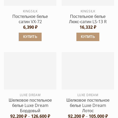
выбрать
выбрать
KINGSILK
KINGSILK
на
на
Постельное белье
Постельное белье
странице
странице
сатин VX-72
Люкс-сатин LS-13 R
товара.
товара.
6,390
₽
16,332
₽
КУПИТЬ
КУПИТЬ
Этот
Этот
товар
товар
имеет
имеет
несколько
несколько
вариаций.
вариаций.
Опции
Опции
можно
можно
выбрать
выбрать
LUXE DREAM
LUXE DREAM
на
на
Шелковое постельное
Шелковое постельное
странице
странице
белье Luxe Dream
белье Luxe Dream
товара.
товара.
Бордовый
Лотос
Диапазон
Диап
92,200
₽
–
126,600
₽
92,200
₽
–
105,000
₽