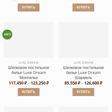
цен:
цен:
92,200 ₽
92,20
КУПИТЬ
КУПИТЬ
–
–
126,600 ₽
105,0
Этот
Этот
товар
товар
имеет
имеет
несколько
несколько
ХИТ!
вариаций.
вариаций.
Опции
Опции
можно
можно
выбрать
выбрать
LUXE DREAM
LUXE DREAM
на
на
Шелковое постельное
Шелковое постельное
странице
странице
белье Luxe Dream
белье Luxe Dream
товара.
товара.
Монпелье
Шармель
Диапазон
Диап
117,450
₽
–
123,250
₽
85,550
₽
–
126,600
₽
цен:
цен:
117,450 ₽
85,55
КУПИТЬ
КУПИТЬ
–
–
123,250 ₽
126,6
Этот
Этот
товар
товар
имеет
имеет