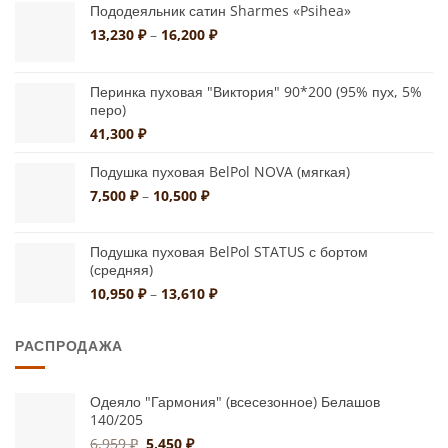
Пододеяльник сатин Sharmes «Psihea»
Диапазон
13,230
₽
–
16,200
₽
цен:
13,230 ₽
–
Перинка пуховая "Виктория" 90*200 (95% пух, 5%
перо)
16,200 ₽
41,300
₽
Подушка пуховая BelPol NOVA (мягкая)
Диапазон
7,500
₽
–
10,500
₽
цен:
7,500 ₽
Подушка пуховая BelPol STATUS с бортом
–
(средняя)
10,500 ₽
Диапазон
10,950
₽
–
13,610
₽
цен:
10,950 ₽
РАСПРОДАЖА
–
13,610 ₽
Одеяло "Гармония" (всесезонное) Белашов
140/205
Первоначальная
Текущая
6,959
₽
5,450
₽