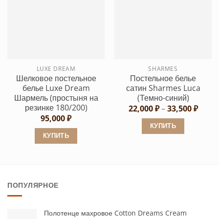
несколько
несколько
вариаций.
вариаций.
Опции
Опции
можно
можно
выбрать
выбрать
LUXE DREAM
SHARMES
на
на
Шелковое постельное
Постельное белье
странице
странице
белье Luxe Dream
сатин Sharmes Luca
товара.
товара.
Шармель (простыня на
(Темно-синий)
резинке 180/200)
Диап
22,000
₽
–
33,500
₽
цен:
95,000
₽
22,00
КУПИТЬ
–
КУПИТЬ
33,50
Этот
Этот
товар
товар
имеет
имеет
несколько
ПОПУЛЯРНОЕ
несколько
вариаций.
вариаций.
Опции
Опции
можно
Полотенце махровое Cotton Dreams Cream