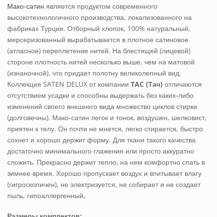
Мако-сатин
является продуктом современного
высокотехнологичного производства, локализованного на
фабриках Турции. Отборный хлопок, 100% натуральный,
мерсеризованный вырабатывается в плотное сатиновое
(атласное) переплетение нитей. На блестящей (лицевой)
стороне плотность нитей несколько выше, чем на матовой
(изнаночной), что придает полотну великолепный вид.
Коллекция SATEN DELUX от компании
TAC (Тач)
отличаются
отсутствием усадки и способны выдержать без каких-либо
изменений своего внешнего вида множество циклов стирки
(долговечны). Мако-сатин легок и тонок, воздушен, шелковист,
приятен к телу. Он почти не мнется, легко стирается, быстро
сохнет и хорошо держит форму. Для ткани такого качества
достаточно минимального глажения или просто аккуратно
сложить. Прекрасно держит тепло, на нем комфортно спать в
зимнее время. Хорошо пропускает воздух и впитывает влагу
(гигроскопичен), не электризуется, не собирает и не создает
пыль, гипоаллергенный
.
Размеры комплектов: