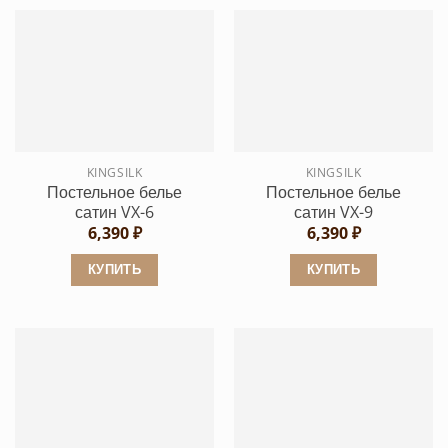
товар
товар
имеет
имеет
несколько
несколько
вариаций.
вариаций.
Опции
Опции
можно
можно
выбрать
выбрать
KINGSILK
KINGSILK
на
на
Постельное белье
Постельное белье
странице
странице
сатин VX-6
сатин VX-9
товара.
товара.
6,390
₽
6,390
₽
КУПИТЬ
КУПИТЬ
Этот
Этот
товар
товар
имеет
имеет
несколько
несколько
вариаций.
вариаций.
Опции
Опции
можно
можно