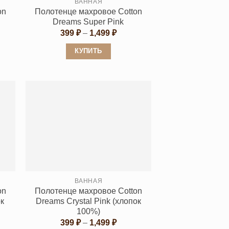
ВАННАЯ
on
Полотенце махровое Cotton
Dreams Super Pink
азон
Диапазон
399
₽
–
1,499
₽
цен:
₽
399 ₽
КУПИТЬ
–
 ₽
1,499 ₽
Этот
товар
имеет
несколько
вариаций.
Опции
можно
выбрать
на
странице
ВАННАЯ
on
Полотенце махровое Cotton
товара.
ок
Dreams Crystal Pink (хлопок
100%)
азон
Диапазон
399
₽
–
1,499
₽