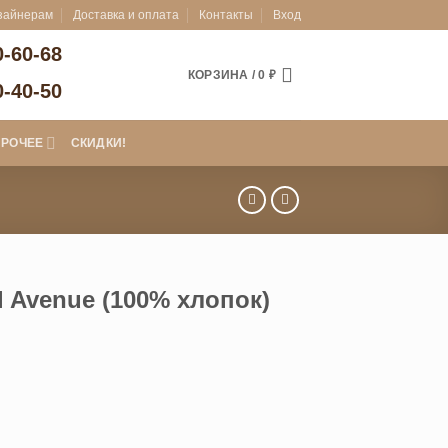
зайнерам
Доставка и оплата
Контакты
Вход
0-60-68
КОРЗИНА /
0
₽
0-40-50
ПРОЧЕЕ
СКИДКИ!
 Avenue (100% хлопок)
зон