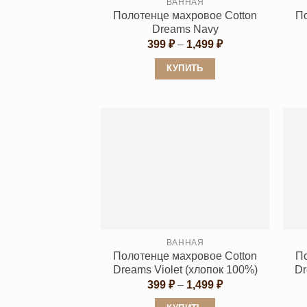
ВАННАЯ
Полотенце махровое Cotton
П
Dreams Navy
Диапазон
399
₽
–
1,499
₽
цен:
399 ₽
КУПИТЬ
–
1,499 ₽
Этот
товар
имеет
несколько
вариаций.
Опции
можно
выбрать
на
странице
ВАННАЯ
Полотенце махровое Cotton
П
товара.
Dreams Violet (хлопок 100%)
Dr
Диапазон
399
₽
–
1,499
₽
цен:
399 ₽