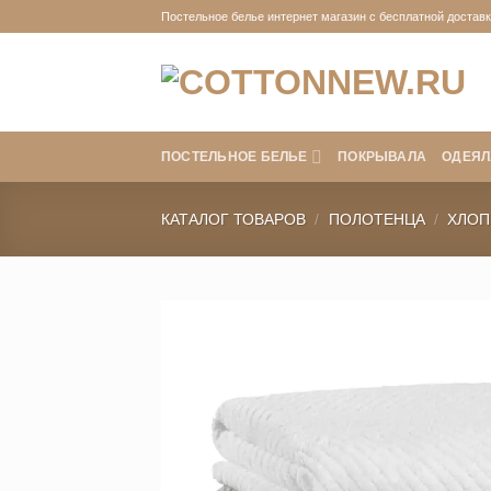
Skip
Постельное белье интернет магазин с бесплатной доставко
to
content
ПОСТЕЛЬНОЕ БЕЛЬЕ
ПОКРЫВАЛА
ОДЕЯЛ
КАТАЛОГ ТОВАРОВ
/
ПОЛОТЕНЦА
/
ХЛОП