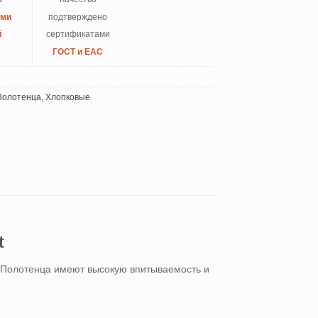
ыми
подтверждено
й
сертификатами
ГОСТ и ЕАС
Полотенца
,
Хлопковые
t
н. Полотенца имеют высокую впитываемость и