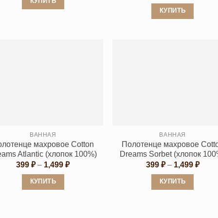
цен:
КУПИТЬ
–
399 
КУПИТЬ
1,499 ₽
Этот
–
1,499
Этот
товар
товар
имеет
имеет
несколько
несколько
вариаций.
вариаций.
Опции
Опции
можно
можно
выбрать
выбрать
на
на
странице
странице
ВАННАЯ
ВАННАЯ
товара.
олотенце махровое Cotton
Полотенце махровое Cott
товара.
eams Atlantic (хлопок 100%)
Dreams Sorbet (хлопок 100
Диапазон
Диап
399
₽
–
1,499
₽
399
₽
–
1,499
₽
цен:
цен:
399 ₽
399 
КУПИТЬ
КУПИТЬ
–
–
1,499 ₽
1,499
Этот
Этот
товар
товар