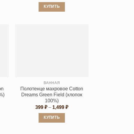
цен:
₽
399 ₽
КУПИТЬ
–
 ₽
1,499 ₽
Этот
товар
имеет
несколько
вариаций.
Опции
можно
выбрать
на
странице
ВАННАЯ
on
Полотенце махровое Cotton
товара.
%)
Dreams Green Field (хлопок
100%)
азон
Диапазон
399
₽
–
1,499
₽
₽
цен:
399 ₽
КУПИТЬ
 ₽
–
1,499 ₽
Этот
товар