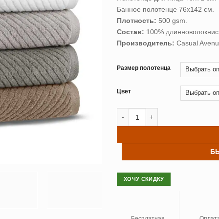
–
Банное полотенце 76х142 см.
5,190 
Плотность:
500 gsm.
Состав:
100% длинноволокнист
Производитель:
Casual Avenu
Размер полотенца
Цвет
Количество товара Полотенце C
Б
ХОЧУ СКИДКУ
Бесплатная
Оплат