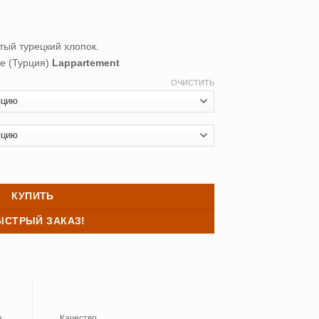
₽
ый турецкий хлопок.
e (Турция)
Lappartement
ОЧИСТИТЬ
asual Avenue (100% хлопок) Chevron
КУПИТЬ
ЫСТРЫЙ ЗАКАЗ!
а
Качество