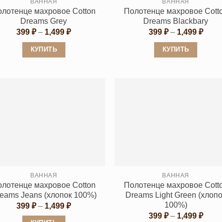
ВАННАЯ
ВАННАЯ
олотенце махровое Cotton
Полотенце махровое Cott
Dreams Grey
Dreams Blackbary
Диапазон
Диап
399
₽
–
1,499
₽
399
₽
–
1,499
₽
цен:
цен:
399 ₽
399 
КУПИТЬ
КУПИТЬ
–
–
1,499 ₽
1,499
Этот
Этот
товар
товар
имеет
имеет
несколько
несколько
вариаций.
вариаций.
Опции
Опции
можно
можно
выбрать
выбрать
на
на
странице
странице
ВАННАЯ
ВАННАЯ
олотенце махровое Cotton
Полотенце махровое Cott
товара.
товара.
eams Jeans (хлопок 100%)
Dreams Light Green (хлоп
100%)
Диапазон
399
₽
–
1,499
₽
цен:
Диап
399
₽
–
1,499
₽
399 ₽