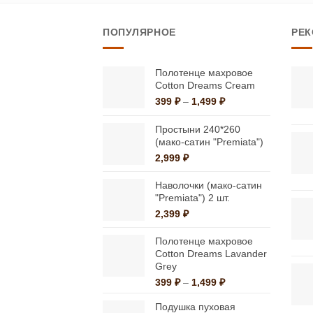
имеет
ПОПУЛЯРНОЕ
РЕ
несколько
вариаций.
Опции
Полотенце махровое
Cotton Dreams Cream
можно
Диапазон
399
₽
–
1,499
₽
выбрать
цен:
на
399 ₽
Простыни 240*260
странице
–
(мако-сатин "Premiata")
1,499 ₽
товара.
2,999
₽
Наволочки (мако-сатин
"Premiata") 2 шт.
2,399
₽
Полотенце махровое
Cotton Dreams Lavander
Grey
Диапазон
399
₽
–
1,499
₽
цен:
Подушка пуховая
399 ₽