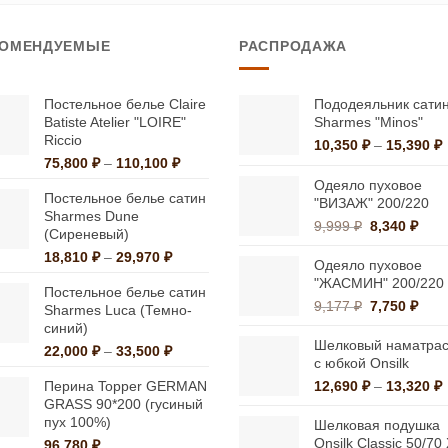
имеет
имеет
несколько
несколько
КОМЕНДУЕМЫЕ
РАСПРОДАЖА
вариаций.
вариаций.
Опции
Опции
можно
можно
Постельное белье Claire
Пододеяльник сати
Batiste Atelier "LOIRE"
Sharmes "Minos"
выбрать
выбрать
Riccio
10,350
₽
–
15,390
₽
на
на
Диапазон
75,800
₽
–
110,100
₽
ц
странице
странице
цен:
1
Одеяло пуховое
Постельное белье сатин
75,800 ₽
"ВИЗАЖ" 200/220
товара.
товара.
Sharmes Dune
–
1
Первонача
Тек
9,999
₽
8,340
₽
(Сиреневый)
110,100 ₽
цена
цена
Диапазон
18,810
₽
–
29,970
₽
составляла
8,34
Одеяло пуховое
цен:
9,999 ₽.
"ЖАСМИН" 200/220
Постельное белье сатин
18,810 ₽
Первонача
Тек
9,177
₽
7,750
₽
Sharmes Luca (Темно-
–
цена
цена
синий)
29,970 ₽
составляла
7,75
Шелковый наматрас
Диапазон
22,000
₽
–
33,500
₽
9,177 ₽.
с юбкой Onsilk
цен:
Перина Topper GERMAN
12,690
₽
–
13,320
₽
22,000 ₽
GRASS 90*200 (гусиный
ц
–
пух 100%)
1
Шелковая подушка
33,500 ₽
Onsilk Classic 50/70
96,780
₽