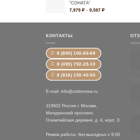
"СОНАТА"
–
1,499 ₽
Диапазон
7,979
₽
–
9,587
₽
цен:
7,979 ₽
–
9,587 ₽
КОНТАКТЫ
ОТ
8 (800) 100-60-68
8 (495) 792-29-10
8 (916) 150-40-50
E-mail: info@cottonnew.ru
119602 Россия г. Москва,
Мичуринский проспект,
Олимпийская деревня, д. 4, корп. 3.
Режим работы: без выходных с 9:00