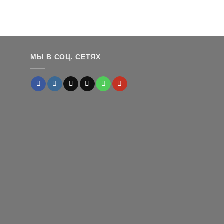
3,320 ₽
24,399 ₽
альная
кущая
а:
а
65 ₽.
МЫ В СОЦ. СЕТЯХ