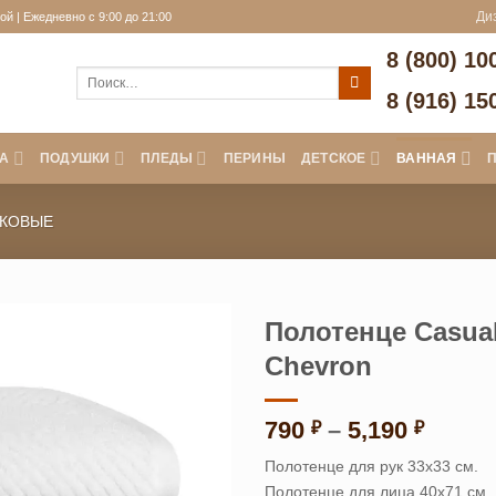
й | Ежедневно с 9:00 до 21:00
Ди
8 (800) 10
Искать:
8 (916) 15
А
ПОДУШКИ
ПЛЕДЫ
ПЕРИНЫ
ДЕТСКОЕ
ВАННАЯ
КОВЫЕ
Полотенце Casual
Chevron
Диапа
790
–
5,190
₽
₽
цен:
Полотенце для рук 33х33 см.
790 ₽
Полотенце для лица 40х71 см.