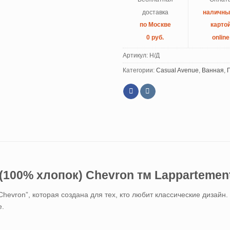
доставка
наличн
по Москве
карто
0 руб.
online
Артикул:
Н/Д
Категории:
Casual Avenue
,
Ванная
,
(100% хлопок) Chevron тм Lappartemen
 Chevron”, которая создана для тех, кто любит классические дизай
е.