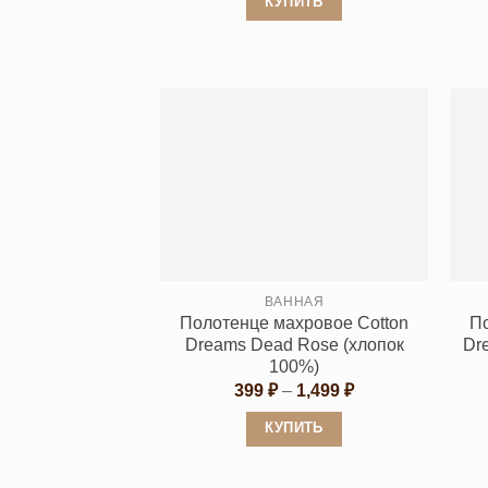
КУПИТЬ
–
1,499 ₽
Этот
товар
имеет
несколько
вариаций.
Опции
можно
выбрать
на
странице
ВАННАЯ
товара.
Полотенце махровое Cotton
П
Dreams Dead Rose (хлопок
Dr
100%)
Диапазон
399
₽
–
1,499
₽
цен:
399 ₽
КУПИТЬ
–
1,499 ₽
Этот
товар