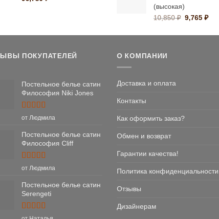
(высокая)
1
Первонач
Те
10,850
₽
9,765
₽
цена
цен
составлял
9,7
10,850 ₽.
ЗЫВЫ ПОКУПАТЕЛЕЙ
О КОМПАНИИ
Доставка и оплата
Постельное белье сатин
Философия Niki Jones
Контакты
Оценка
5
Как оформить заказ?
от Людмила
из 5
Постельное белье сатин
Обмен и возврат
Философия Cliff
Гарантии качества!
Оценка
5
от Людмила
Политика конфиденциальности
из 5
Постельное белье сатин
Отзывы
Serengeti
Дизайнерам
Оценка
5
от Наталья