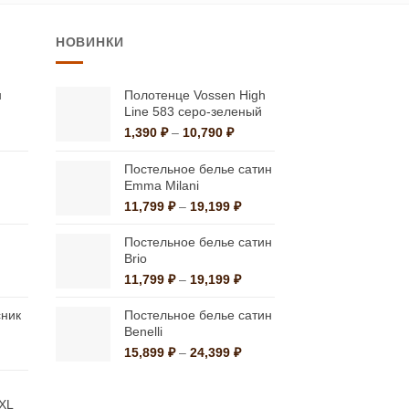
имеет
НОВИНКИ
несколько
вариаций.
Опции
н
Полотенце Vossen High
Line 583 серо-зеленый
можно
Диапазон
Диапазон
1,390
₽
–
10,790
₽
выбрать
ен:
цен:
на
0,350 ₽
1,390 ₽
Постельное белье сатин
странице
–
–
Emma Milani
5,390 ₽
10,790 ₽
товара.
льная
ущая
Диапазон
11,799
₽
–
19,199
₽
:
цен:
0 ₽.
11,799 ₽
Постельное белье сатин
–
Brio
19,199 ₽
льная
ущая
Диапазон
11,799
₽
–
19,199
₽
:
цен:
0 ₽.
11,799 ₽
ник
Постельное белье сатин
–
Benelli
19,199 ₽
Диапазон
Диапазон
15,899
₽
–
24,399
₽
ен:
цен:
2,690 ₽
15,899 ₽
–
–
 XL