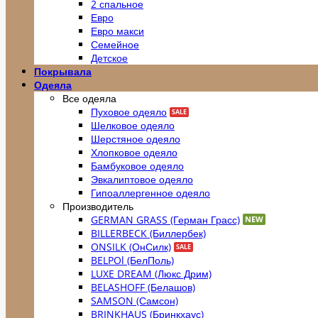
2 спальное
Евро
Евро макси
Семейное
Детское
Покрывала
Одеяла
Все одеяла
Пуховое одеяло
Шелковое одеяло
Шерстяное одеяло
Хлопковое одеяло
Бамбуковое одеяло
Эвкалиптовое одеяло
Гипоаллергенное одеяло
Производитель
GERMAN GRASS (Герман Грасс)
BILLERBECK (Биллербек)
ONSILK (ОнСилк)
BELPOl (БелПоль)
LUXE DREAM (Люкс Дрим)
BELASHOFF (Белашов)
SAMSON (Самсон)
BRINKHAUS (Бринкхаус)