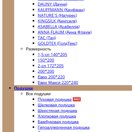
DAUNY (Дауни)
KAUFFMANN (Кауфман)
NATURE`S (Натурес)
KINGSILK (Кингсилк)
ASABELLA (Асабелла)
ANNA FLAUM (Анна Флаум)
TAC (Тач)
GOLDTEX (ГолдТекс)
Размерность
1,5-сп 140*205
150*200
2-сп 172*205
200*200
Евро 200*220
Евро Макси 220*240
Подушки
Все подушки
Пуховая подушка
Шелковая подушка
Шерстяная подушка
Хлопковая подушка
Бамбуковая подушка
Гипоаллергенная подушка