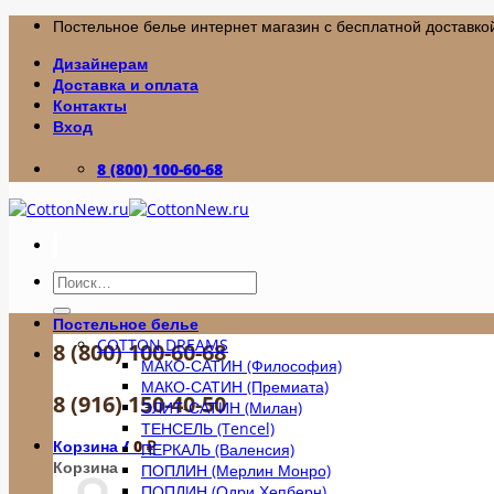
Skip
Постельное белье интернет магазин с бесплатной доставкой
to
Дизайнерам
content
Доставка и оплата
Контакты
Вход
8 (800) 100-60-68
Искать:
Постельное белье
COTTON DREAMS
8 (800) 100-60-68
МАКО-САТИН (Философия)
МАКО-САТИН (Премиата)
8 (916) 150-40-50
ЭЛИТ-САТИН (Милан)
ТЕНСЕЛЬ (Tencel)
Корзина /
0
₽
ПЕРКАЛЬ (Валенсия)
Корзина
ПОПЛИН (Мерлин Монро)
ПОПЛИН (Одри Хепберн)