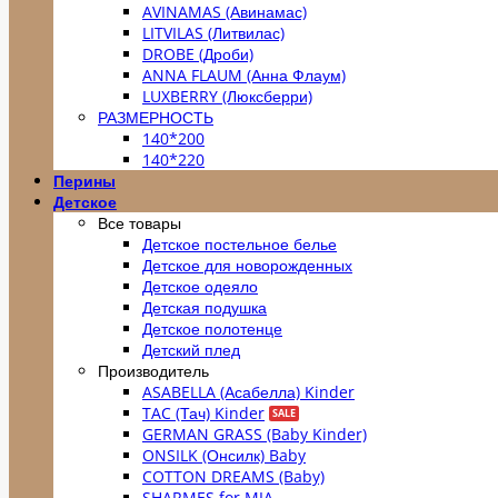
AVINAMAS (Авинамас)
LITVILAS (Литвилас)
DROBE (Дроби)
ANNA FLAUM (Анна Флаум)
LUXBERRY (Люксберри)
РАЗМЕРНОСТЬ
140*200
140*220
Перины
Детское
Все товары
Детское постельное белье
Детское для новорожденных
Детское одеяло
Детская подушка
Детское полотенце
Детский плед
Производитель
ASABELLA (Асабелла) Kinder
TAC (Тач) Kinder
GERMAN GRASS (Baby Kinder)
ONSILK (Онсилк) Baby
COTTON DREAMS (Baby)
SHARMES for MIA