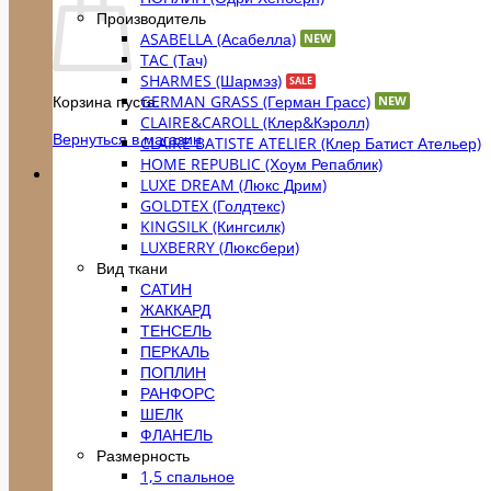
Производитель
ASABELLA (Асабелла)
TAC (Тач)
SHARMES (Шармэз)
GERMAN GRASS (Герман Грасс)
Корзина пуста.
CLAIRE&CAROLL (Клер&Кэролл)
Вернуться в магазин
CLAIRE BATISTE ATELIER (Клер Батист Ательер)
HOME REPUBLIC (Хоум Репаблик)
LUXE DREAM (Люкс Дрим)
GOLDTEX (Голдтекс)
KINGSILK (Кингсилк)
LUXBERRY (Люксбери)
Вид ткани
САТИН
ЖАККАРД
ТЕНСЕЛЬ
ПЕРКАЛЬ
ПОПЛИН
РАНФОРС
ШЕЛК
ФЛАНЕЛЬ
Размерность
1,5 спальное