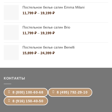
1,390 ₽
–
Постельное белье сатин Emma Milani
10,790 ₽
Диапазон
11,799
₽
–
19,199
₽
цен:
11,799 ₽
–
Постельное белье сатин Brio
19,199 ₽
Диапазон
11,799
₽
–
19,199
₽
цен:
11,799 ₽
–
Постельное белье сатин Benelli
19,199 ₽
Диапазон
15,899
₽
–
24,399
₽
цен:
15,899 ₽
–
24,399 ₽
КОНТАКТЫ
8 (800) 100-60-68
8 (495) 792-29-10
8 (916) 150-40-50