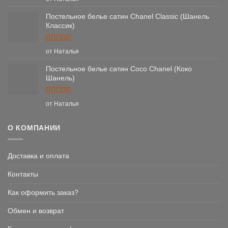
из 5
Постельное белье сатин Chanel Classic (Шанель
Классик)
Оценка
5
от Наталья
из 5
Постельное белье сатин Coco Chanel (Коко
Шанель)
Оценка
5
от Наталья
из 5
О КОМПАНИИ
Доставка и оплата
Контакты
Как оформить заказ?
Обмен и возврат