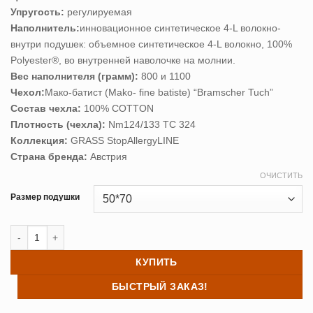
–
Упругость:
регулируемая
8,520 ₽
Наполнитель:
инновационное синтетическое 4-L волокно-
внутри подушек: объемное синтетическое 4-L волокно, 100%
Polyester®, во внутренней наволочке на молнии.
Вес наполнителя (грамм):
800 и 1100
Чехол:
Мако-батист (Mako- fine batiste) “Bramscher Tuch”
Состав чехла:
100% COTТON
Плотность (чехла):
Nm124/133 TC 324
Коллекция:
GRASS StopAllergyLINE
Страна бренда:
Австрия
ОЧИСТИТЬ
Размер подушки
Количество товара Подушка WELLNESS GRASS (регулируемая)
КУПИТЬ
БЫСТРЫЙ ЗАКАЗ!