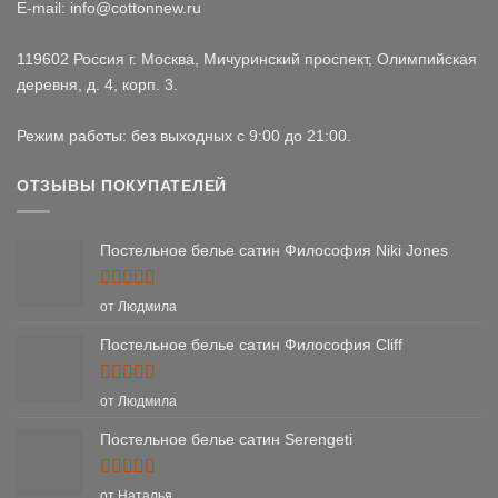
E-mail: info@cottonnew.ru
119602 Россия г. Москва, Мичуринский проспект, Олимпийская
деревня, д. 4, корп. 3.
Режим работы: без выходных с 9:00 до 21:00.
ОТЗЫВЫ ПОКУПАТЕЛЕЙ
Постельное белье сатин Философия Niki Jones
Оценка
5
от Людмила
из 5
Постельное белье сатин Философия Cliff
Оценка
5
от Людмила
из 5
Постельное белье сатин Serengeti
Оценка
5
от Наталья