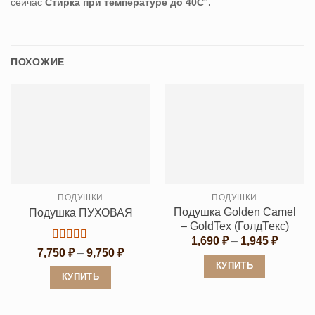
сейчас
Стирка при температуре до 40С°.
ПОХОЖИЕ
ПОДУШКИ
ПОДУШКИ
Подушка Golden Camel
Подушка ПУХОВАЯ
– GoldTex (ГолдТекс)
Диапаз
1,690
₽
–
1,945
₽
Оценка
5
цен:
Диапазон
7,750
₽
–
9,750
₽
1,690 ₽
из 5
цен:
КУПИТЬ
–
7,750 ₽
КУПИТЬ
1,945 ₽
–
Этот
9,750 ₽
Этот
товар
товар