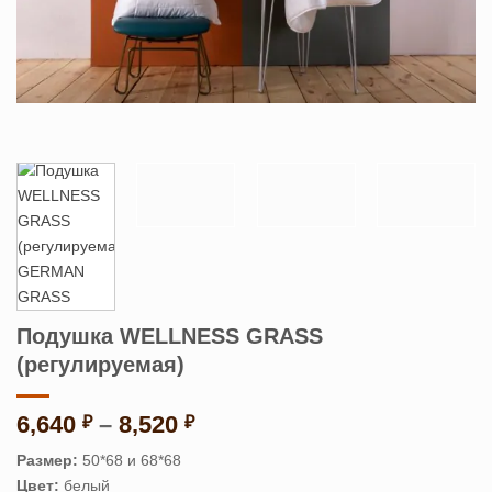
Подушка WELLNESS GRASS
(регулируемая)
Диапазон
6,640
–
8,520
₽
₽
цен:
Размер:
50*68 и 68*68
6,640 ₽
Цвет:
белый