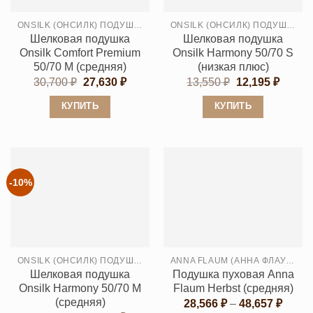
выбрать
выбрать
ONSILK (ОНСИЛК) ПОДУШКИ
ONSILK (ОНСИЛК) ПОДУШКИ
на
на
Шелковая подушка
Шелковая подушка
странице
странице
Onsilk Comfort Premium
Onsilk Harmony 50/70 S
товара.
товара.
50/70 M (средняя)
(низкая плюс)
Первоначальная
Текущая
Первоначальн
Текущ
30,700
₽
27,630
₽
13,550
₽
12,195
₽
цена
цена:
цена
цена:
составляла
27,630 ₽.
составляла
12,195
КУПИТЬ
КУПИТЬ
30,700 ₽.
13,550 ₽.
Этот
Этот
товар
товар
имеет
имеет
несколько
несколько
-10%
вариаций.
вариаций.
Опции
Опции
можно
можно
выбрать
выбрать
ONSILK (ОНСИЛК) ПОДУШКИ
ANNA FLAUM (АННА ФЛАУМ)
на
на
Шелковая подушка
Подушка пуховая Anna
странице
странице
Onsilk Harmony 50/70 M
Flaum Herbst (средняя)
товара.
товара.
(средняя)
Диапа
28,566
₽
–
48,657
₽