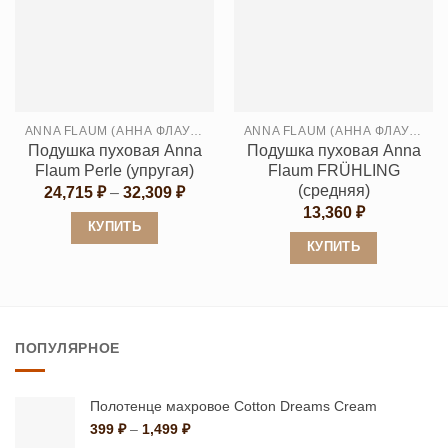
несколько
несколько
вариаций.
вариаций.
Опции
Опции
можно
можно
выбрать
выбрать
ANNA FLAUM (АННА ФЛАУМ)
ANNA FLAUM (АННА ФЛАУМ)
на
на
Подушка пуховая Anna
Подушка пуховая Anna
странице
странице
Flaum Perle (упругая)
Flaum FRÜHLING
товара.
товара.
(средняя)
Диапазон
24,715
₽
–
32,309
₽
цен:
13,360
₽
24,715 ₽
КУПИТЬ
–
КУПИТЬ
32,309 ₽
Этот
Этот
товар
товар
имеет
имеет
несколько
ПОПУЛЯРНОЕ
несколько
вариаций.
вариаций.
Опции
Опции
можно
Полотенце махровое Cotton Dreams Cream
можно
Диапазон
399
₽
–
1,499
₽
выбрать
цен: