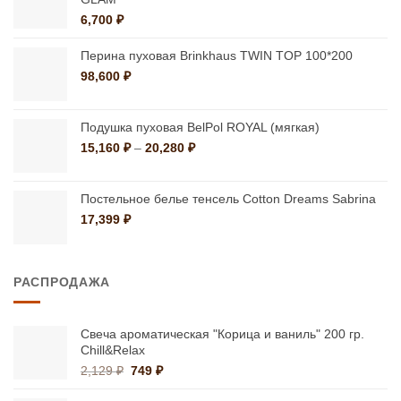
6,700
₽
Перина пуховая Brinkhaus TWIN TOP 100*200
98,600
₽
Подушка пуховая BelPol ROYAL (мягкая)
Диапазон
15,160
₽
–
20,280
₽
цен:
15,160 ₽
–
Постельное белье тенсель Cotton Dreams Sabrina
20,280 ₽
17,399
₽
РАСПРОДАЖА
Свеча ароматическая "Корица и ваниль" 200 гр.
Chill&Relax
Первоначальная
Текущая
2,129
₽
749
₽
цена
цена: