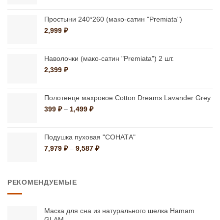
выбрать
на
399 ₽
на
странице
–
Простыни 240*260 (мако-сатин "Premiata")
странице
1,499 ₽
товара.
2,999
₽
товара.
Наволочки (мако-сатин "Premiata") 2 шт.
2,399
₽
Полотенце махровое Cotton Dreams Lavander Grey
Диапазон
399
₽
–
1,499
₽
цен:
399 ₽
–
Подушка пуховая "СОНАТА"
1,499 ₽
Диапазон
7,979
₽
–
9,587
₽
цен:
7,979 ₽
–
РЕКОМЕНДУЕМЫЕ
9,587 ₽
Маска для сна из натурального шелка Hamam
GLAM