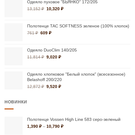
составляла
749 ₽.
Одеяло пуховое "БЬЯНКО" 172/205
2,129 ₽.
Первоначальная
Текущая
13,152
₽
10,320
₽
цена
цена:
составляла
10,320 ₽.
13,152 ₽.
Полотенце TAC SOFTNESS зеленое (100% хлопок)
Первоначальная
Текущая
761
₽
609
₽
цена
цена:
составляла
609 ₽.
761 ₽.
Одеяло DuoClim 140/205
Первоначальная
Текущая
11,814
₽
9,020
₽
цена
цена:
составляла
9,020 ₽.
11,814 ₽.
Одеяло хлопковое "Белый хлопок" (всесезонное)
Belashoff 200/220
Первоначальная
Текущая
12,872
₽
9,520
₽
цена
цена:
составляла
9,520 ₽.
НОВИНКИ
12,872 ₽.
Полотенце Vossen High Line 583 серо-зеленый
Диапазон
1,390
₽
–
10,790
₽
цен: