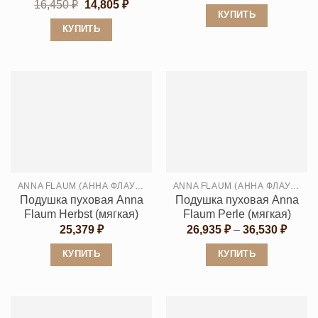
цен:
Первоначальная
Текущая
16,450
₽
14,805
₽
28,56
цена
цена:
КУПИТЬ
–
составляла
14,805 ₽.
КУПИТЬ
48,65
Этот
16,450 ₽.
Этот
товар
товар
имеет
имеет
несколько
несколько
вариаций.
вариаций.
Опции
Опции
можно
можно
выбрать
выбрать
на
ANNA FLAUM (АННА ФЛАУМ)
ANNA FLAUM (АННА ФЛАУМ)
на
странице
Подушка пуховая Anna
Подушка пуховая Anna
странице
товара.
Flaum Herbst (мягкая)
Flaum Perle (мягкая)
товара.
Диапа
25,379
₽
26,935
₽
–
36,530
₽
цен:
26,93
КУПИТЬ
КУПИТЬ
–
36,53
Этот
Этот
товар
товар
имеет
имеет