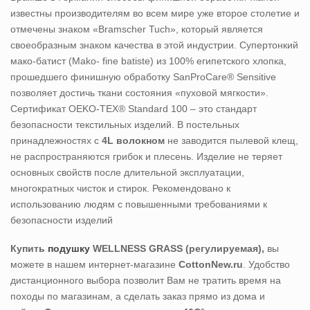
известны производителям во всем мире уже второе столетие и
отмечены знаком «Bramscher Tuch», который является
своеобразным знаком качества в этой индустрии. Супертонкий
мако-батист (Mako- fine batiste) из 100% египетского хлопка,
прошедшего финишную обработку SanProCare® Sensitive
позволяет достичь ткани состояния «пуховой мягкости».
Сертификат OEKO-TEX® Standard 100 – это стандарт
безопасности текстильных изделий. В постельных
принадлежностях с
4L волокном
не заводится пылевой клещ,
не распространяются грибок и плесень. Изделие не теряет
основных свойств после длительной эксплуатации,
многократных чисток и стирок. Рекомендовано к
использованию людям с повышенными требованиями к
безопасности изделий
Купить
подушку
WELLNESS GRASS (регулируемая)
,
вы
можете в нашем интернет-магазине
CottonNew.ru
. Удобство
дистанционного выбора позволит Вам не тратить время на
походы по магазинам, а сделать заказ прямо из дома и