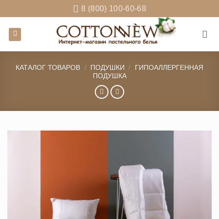
Skip
8 (800) 100-60-68
to
content
КАТАЛОГ ТОВАРОВ
/
ПОДУШКИ
/
ГИПОАЛЛЕРГЕННАЯ
ПОДУШКА