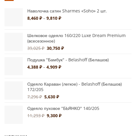
Наволочка сатин Sharmes «Soho» 2 шт.
Диапазон
8,460
₽
–
9,810
₽
цен:
8,460 ₽
–
Шелковое одеяло 160/220 Luxe Dream Premium
(всесезонное)
9,810 ₽
Первоначальная
Текущая
39,025
₽
30,750
₽
цена
цена:
составляла
30,750 ₽.
Подушка "Бамбук" - Belashoff (Белашов)
39,025 ₽.
Диапазон
4,388
₽
–
4,909
₽
цен:
4,388 ₽
Одеяло Караван (легкое) - Belashoff (Белашов)
–
172/205
4,909 ₽
Первоначальная
Текущая
7,296
₽
5,630
₽
цена
цена:
составляла
5,630 ₽.
Одеяло пуховое "БЬЯНКО" 140/205
7,296 ₽.
Первоначальная
Текущая
11,293
₽
9,300
₽
цена
цена:
составляла
9,300 ₽.
11,293 ₽.