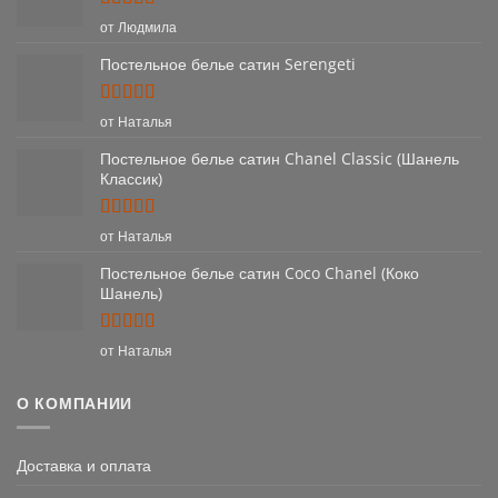
Оценка
5
от Людмила
из 5
Постельное белье сатин Serengeti
Оценка
5
от Наталья
из 5
Постельное белье сатин Chanel Classic (Шанель
Классик)
Оценка
5
от Наталья
из 5
Постельное белье сатин Coco Chanel (Коко
Шанель)
Оценка
5
от Наталья
из 5
О КОМПАНИИ
Доставка и оплата