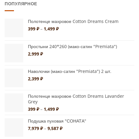
ПОПУЛЯРНОЕ
несколько
несколько
вариаций.
вариаций.
Опции
Опции
Полотенце махровое Cotton Dreams Cream
можно
можно
Диапазон
399
₽
–
1,499
₽
цен:
выбрать
выбрать
399 ₽
на
на
–
Простыни 240*260 (мако-сатин "Premiata")
странице
странице
1,499 ₽
2,999
₽
товара.
товара.
Наволочки (мако-сатин "Premiata") 2 шт.
2,399
₽
Полотенце махровое Cotton Dreams Lavander
Grey
Диапазон
399
₽
–
1,499
₽
цен:
399 ₽
Подушка пуховая "СОНАТА"
–
Диапазон
7,979
₽
–
9,587
₽
1,499 ₽
цен: