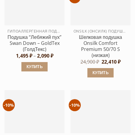
вариаций.
вариаций.
Опции
Опции
можно
можно
выбрать
выбрать
ГИПОАЛЛЕРГЕННАЯ ПОДУШКА
ONSILK (ОНСИЛК) ПОДУШКИ
на
на
Подушка “Лебяжий пух”
Шелковая подушка
странице
странице
Swan Down – GoldTex
Onsilk Comfort
товара.
товара.
(ГолдТекс)
Premium 50/70 S
(низкая)
Диапазон
1,495
₽
–
2,090
₽
цен:
Первоначальн
Текущ
24,900
₽
22,410
₽
1,495 ₽
цена
цена:
КУПИТЬ
–
составляла
22,410
КУПИТЬ
2,090 ₽
Этот
24,900 ₽.
Этот
товар
товар
имеет
имеет
несколько
несколько
вариаций.
-10%
-10%
вариаций.
Опции
Опции
можно
можно
выбрать
выбрать