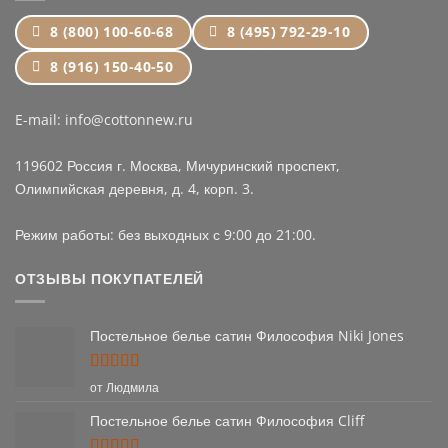
8 (800) 100-60-68
8 (495) 792-29-10
8 (916) 150-40-50
E-mail: info@cottonnew.ru
119602 Россия г. Москва, Мичуринский проспект,
Олимпийская деревня, д. 4, корп. 3.
Режим работы: без выходных с 9:00 до 21:00.
ОТЗЫВЫ ПОКУПАТЕЛЕЙ
Постельное белье сатин Философия Niki Jones
Оценка
5
от Людмила
из 5
Постельное белье сатин Философия Cliff