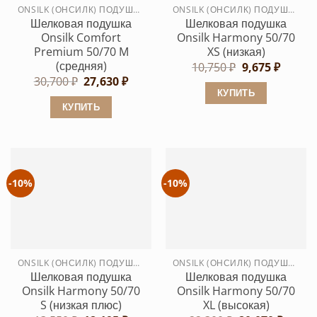
на
ONSILK (ОНСИЛК) ПОДУШКИ
ONSILK (ОНСИЛК) ПОДУШКИ
на
странице
Шелковая подушка
Шелковая подушка
странице
товара.
Onsilk Comfort
Onsilk Harmony 50/70
товара.
Premium 50/70 M
XS (низкая)
(средняя)
Первоначаль
Текущ
10,750
₽
9,675
₽
цена
цена:
Первоначальная
Текущая
30,700
₽
27,630
₽
составляла
9,675 ₽
цена
цена:
КУПИТЬ
10,750 ₽.
составляла
27,630 ₽.
КУПИТЬ
Этот
30,700 ₽.
Этот
товар
товар
имеет
имеет
несколько
несколько
вариаций.
-10%
-10%
вариаций.
Опции
Опции
можно
можно
выбрать
выбрать
на
ONSILK (ОНСИЛК) ПОДУШКИ
ONSILK (ОНСИЛК) ПОДУШКИ
на
странице
Шелковая подушка
Шелковая подушка
странице
товара.
Onsilk Harmony 50/70
Onsilk Harmony 50/70
товара.
S (низкая плюс)
XL (высокая)