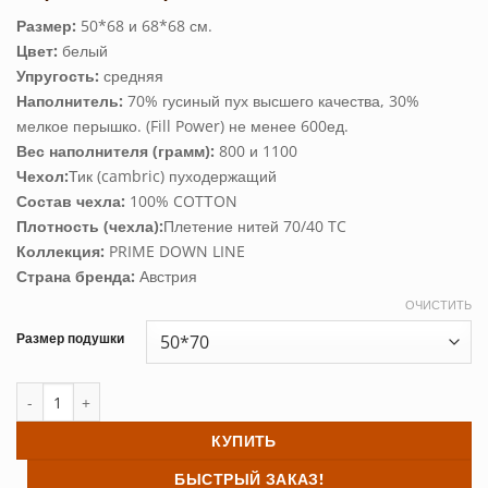
цен:
Размер:
50*68 и 68*68 см.
12,290 ₽
Цвет:
белый
–
16,630 ₽
Упругость:
средняя
Наполнитель:
70% гусиный пух высшего качества, 30%
мелкое перышко. (Fill Power) не менее 600ед.
Вес наполнителя (грамм):
800 и 1100
Чехол:
Тик (cambric) пуходержащий
Состав чехла:
100% COTТON
Плотность (чехла):
Плетение нитей 70/40 TC
Коллекция:
PRIME DOWN LINE
Страна бренда:
Австрия
ОЧИСТИТЬ
Размер подушки
Количество товара Подушка пуховая PRIME DOWN GRASS (средняя
КУПИТЬ
БЫСТРЫЙ ЗАКАЗ!