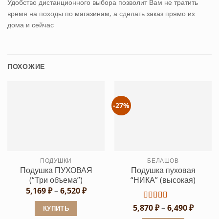
Удобство дистанционного выбора позволит Вам не тратить
время на походы по магазинам, а сделать заказ прямо из
дома и сейчас
ПОХОЖИЕ
-27%
ПОДУШКИ
БЕЛАШОВ
Подушка ПУХОВАЯ
Подушка пуховая
(“Три объема”)
“НИКА” (высокая)
Диапазон
5,169
₽
–
6,520
₽
цен:
5,169 ₽
Диапа
5,870
Оценка
₽
–
6,490
5
₽
КУПИТЬ
–
цен:
из 5