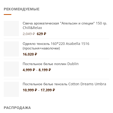
7,979 ₽
–
РЕКОМЕНДУЕМЫЕ
9,587 ₽
Свеча ароматическая "Апельсин и специи" 150 гр.
Chill&Relax
Первоначальная
Текущая
2,049
₽
629
₽
цена
цена:
составляла
629 ₽.
Одеяло тенсель 160*220 Asabella 1516
2,049 ₽.
(простыня+наволочки)
16,020
₽
Постельное белье поплин Dublin
Диапазон
4,999
₽
–
8,199
₽
цен:
4,999 ₽
Постельное белье тенсель Cotton Dreams Umbra
–
8,199 ₽
Диапазон
10,999
₽
–
17,399
₽
цен:
10,999 ₽
–
РАСПРОДАЖА
17,399 ₽