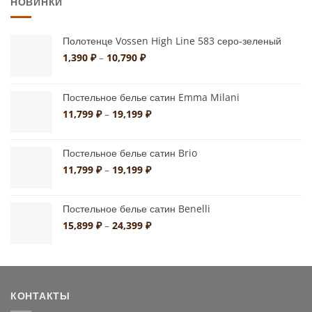
НОВИНКИ
Полотенце Vossen High Line 583 серо-зеленый
Диапазон
1,390
₽
–
10,790
₽
цен:
1,390 ₽
–
Постельное белье сатин Emma Milani
10,790 ₽
Диапазон
11,799
₽
–
19,199
₽
цен:
11,799 ₽
Постельное белье сатин Brio
–
19,199 ₽
Диапазон
11,799
₽
–
19,199
₽
цен:
11,799 ₽
Постельное белье сатин Benelli
–
19,199 ₽
Диапазон
15,899
₽
–
24,399
₽
цен:
15,899 ₽
–
24,399 ₽
КОНТАКТЫ