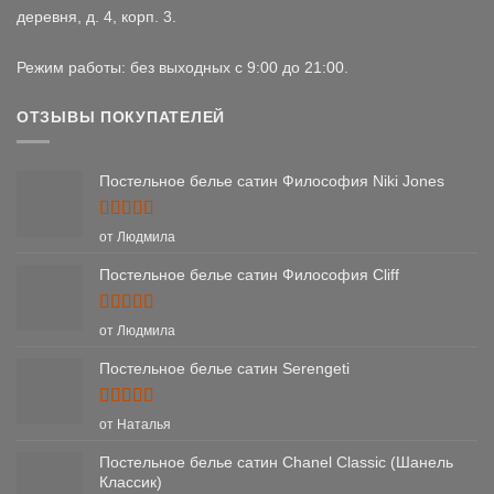
деревня, д. 4, корп. 3.
Режим работы: без выходных с 9:00 до 21:00.
ОТЗЫВЫ ПОКУПАТЕЛЕЙ
Постельное белье сатин Философия Niki Jones
Оценка
5
от Людмила
из 5
Постельное белье сатин Философия Cliff
Оценка
5
от Людмила
из 5
Постельное белье сатин Serengeti
Оценка
5
от Наталья
из 5
Постельное белье сатин Chanel Classic (Шанель
Классик)