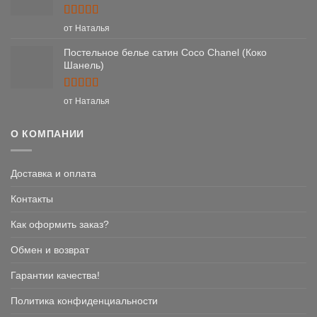
Оценка
5
от Наталья
из 5
Постельное белье сатин Coco Chanel (Коко
Шанель)
Оценка
5
от Наталья
из 5
О КОМПАНИИ
Доставка и оплата
Контакты
Как оформить заказ?
Обмен и возврат
Гарантии качества!
Политика конфиденциальности