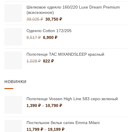
12,600 ₽
–
Шелковое одеяло 160/220 Luxe Dream Premium
(всесезонное)
19,440 ₽
Первоначальная
Текущая
39,025
₽
30,750
₽
цена
цена:
составляла
30,750 ₽.
Одеяло Cotton 172/205
39,025 ₽.
Первоначальная
Текущая
8,517
₽
6,900
₽
цена
цена:
составляла
6,900 ₽.
8,517 ₽.
Полотенце TAC MIXANDSLEEP красный
Первоначальная
Текущая
1,028
₽
822
₽
цена
цена:
составляла
822 ₽.
1,028 ₽.
НОВИНКИ
Полотенце Vossen High Line 583 серо-зеленый
Диапазон
1,390
₽
–
10,790
₽
цен:
1,390 ₽
–
Постельное белье сатин Emma Milani
10,790 ₽
Диапазон
11,799
₽
–
19,199
₽