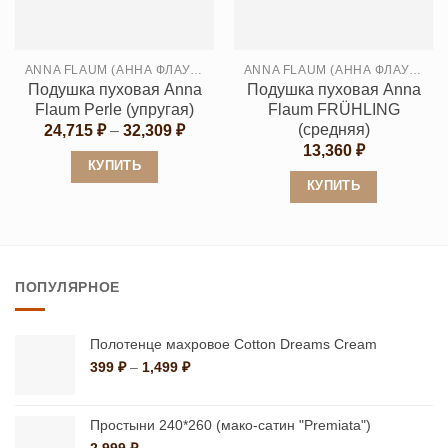
Опции
Опции
можно
можно
выбрать
выбрать
ANNA FLAUM (АННА ФЛАУМ)
ANNA FLAUM (АННА ФЛАУМ)
на
на
Подушка пуховая Anna
Подушка пуховая Anna
странице
странице
Flaum Perle (упругая)
Flaum FRÜHLING
товара.
товара.
(средняя)
Диапазон
24,715
₽
–
32,309
₽
цен:
13,360
₽
24,715 ₽
КУПИТЬ
–
КУПИТЬ
32,309 ₽
Этот
Этот
товар
товар
имеет
имеет
несколько
ПОПУЛЯРНОЕ
несколько
вариаций.
вариаций.
Опции
Опции
можно
Полотенце махровое Cotton Dreams Cream
можно
Диапазон
399
₽
–
1,499
₽
выбрать
цен:
выбрать
на
399 ₽
на
странице
–
Простыни 240*260 (мако-сатин "Premiata")
странице
1,499 ₽
товара.