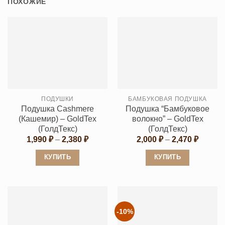
ПОХОЖИЕ
ПОДУШКИ
БАМБУКОВАЯ ПОДУШКА
Подушка Cashmеre
Подушка “Бамбуковое
(Кашемир) – GoldTex
волокно” – GoldTex
(ГолдТекс)
(ГолдТекс)
Диапазон
Диапаз
1,990
₽
–
2,380
₽
2,000
₽
–
2,470
₽
цен:
цен:
1,990 ₽
2,000 ₽
КУПИТЬ
КУПИТЬ
–
–
2,380 ₽
2,470 ₽
Этот
Этот
товар
товар
имеет
имеет
несколько
несколько
-10%
вариаций.
вариаций.