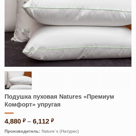
Подушка пуховая Natures «Премиум
Комфорт» упругая
Диапазон
4,880
–
6,112
₽
₽
цен:
Производитель:
Nature`s (Натурес)
4,880 ₽