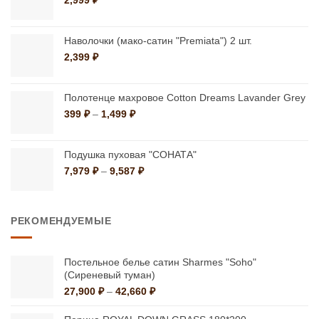
2,999
₽
товара.
Наволочки (мако-сатин "Premiata") 2 шт.
2,399
₽
Полотенце махровое Cotton Dreams Lavander Grey
Диапазон
399
₽
–
1,499
₽
цен:
399 ₽
–
Подушка пуховая "СОНАТА"
1,499 ₽
Диапазон
7,979
₽
–
9,587
₽
цен:
7,979 ₽
–
РЕКОМЕНДУЕМЫЕ
9,587 ₽
Постельное белье сатин Sharmes "Soho"
(Сиреневый туман)
Диапазон
27,900
₽
–
42,660
₽
цен:
27,900 ₽