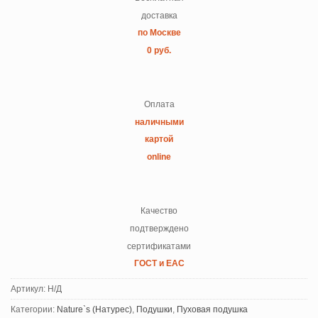
доставка
по Москве
0 руб.
Оплата
наличными
картой
online
Качество
подтверждено
сертификатами
ГОСТ и ЕАС
Артикул:
Н/Д
Категории:
Nature`s (Натурес)
,
Подушки
,
Пуховая подушка