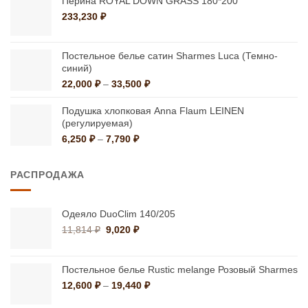
Перина ROYAL DOWN GRASS 180*200
–
233,230
₽
42,660 ₽
Постельное белье сатин Sharmes Luca (Темно-
синий)
Диапазон
22,000
₽
–
33,500
₽
цен:
22,000 ₽
Подушка хлопковая Anna Flaum LEINEN
–
(регулируемая)
33,500 ₽
Диапазон
6,250
₽
–
7,790
₽
цен:
6,250 ₽
РАСПРОДАЖА
–
7,790 ₽
Одеяло DuoClim 140/205
Первоначальная
Текущая
11,814
₽
9,020
₽
цена
цена:
составляла
9,020 ₽.
11,814 ₽.
Постельное белье Rustic melange Розовый Sharmes
Диапазон
12,600
₽
–
19,440
₽
цен: