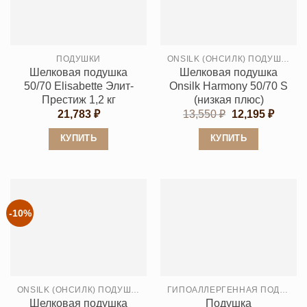
Опции
Опции
можно
можно
выбрать
выбрать
ПОДУШКИ
ONSILK (ОНСИЛК) ПОДУШКИ
на
на
Шелковая подушка
Шелковая подушка
странице
странице
50/70 Elisabette Элит-
Onsilk Harmony 50/70 S
товара.
товара.
Престиж 1,2 кг
(низкая плюс)
Первоначальн
Текущ
21,783
₽
13,550
₽
12,195
₽
цена
цена:
составляла
12,195
КУПИТЬ
КУПИТЬ
13,550 ₽.
Этот
Этот
товар
товар
имеет
имеет
несколько
несколько
-10%
вариаций.
вариаций.
Опции
Опции
можно
можно
выбрать
выбрать
ONSILK (ОНСИЛК) ПОДУШКИ
ГИПОАЛЛЕРГЕННАЯ ПОДУШКА
на
на
Шелковая подушка
Подушка