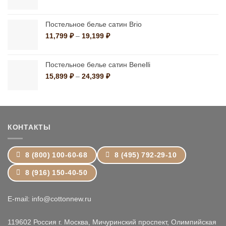
цен:
11,799 ₽
–
Постельное белье сатин Brio
19,199 ₽
Диапазон
11,799
₽
–
19,199
₽
цен:
11,799 ₽
–
Постельное белье сатин Benelli
19,199 ₽
Диапазон
15,899
₽
–
24,399
₽
цен:
15,899 ₽
–
24,399 ₽
КОНТАКТЫ
8 (800) 100-60-68
8 (495) 792-29-10
8 (916) 150-40-50
E-mail: info@cottonnew.ru
119602 Россия г. Москва, Мичуринский проспект, Олимпийская