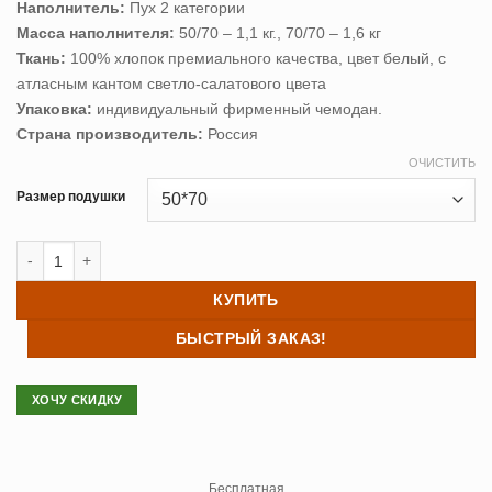
Наполнитель:
Пух 2 категории
–
Масса наполнителя:
50/70 – 1,1 кг., 70/70 – 1,6 кг
6,112 ₽
Ткань:
100% хлопок премиального качества, цвет белый, с
атласным кантом светло-салатового цвета
Упаковка:
индивидуальный фирменный чемодан.
Страна производитель:
Россия
ОЧИСТИТЬ
Размер подушки
Количество товара Подушка пуховая Natures «Премиум Комфорт»
КУПИТЬ
БЫСТРЫЙ ЗАКАЗ!
ХОЧУ СКИДКУ
Бесплатная