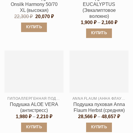
странице
странице
Onsilk Harmony 50/70
EUCALYPTUS
товара.
товара.
XL (высокая)
(Эвкалиптовое
волокно)
Первоначальная
Текущая
22,300
₽
20,070
₽
цена
цена:
Диапаз
1,900
₽
–
2,160
₽
составляла
20,070 ₽.
цен:
КУПИТЬ
22,300 ₽.
1,900 ₽
КУПИТЬ
Этот
–
2,160 ₽
Этот
товар
товар
имеет
имеет
несколько
несколько
вариаций.
вариаций.
Опции
Опции
можно
можно
выбрать
выбрать
на
ГИПОАЛЛЕРГЕННАЯ ПОДУШКА
ANNA FLAUM (АННА ФЛАУМ)
на
странице
Подушка ALOE VERA
Подушка пуховая Anna
странице
товара.
(антистресс)
Flaum Herbst (средняя)
товара.
Диапазон
Диапа
1,980
₽
–
2,210
₽
28,566
₽
–
48,657
₽
цен:
цен:
1,980 ₽
28,56
КУПИТЬ
КУПИТЬ
–
–