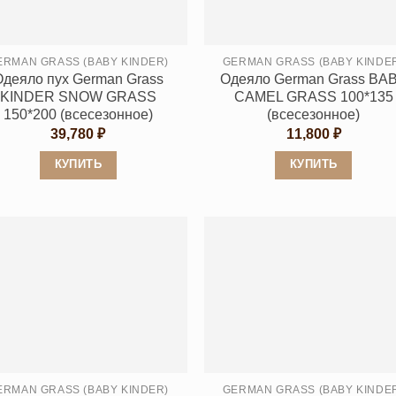
на
на
странице
странице
ERMAN GRASS (BABY KINDER)
GERMAN GRASS (BABY KINDE
товара.
товара.
Одеяло пух German Grass
Одеяло German Grass BA
KINDER SNOW GRASS
CAMEL GRASS 100*135
150*200 (всесезонное)
(всесезонное)
39,780
₽
11,800
₽
КУПИТЬ
КУПИТЬ
Этот
Этот
товар
товар
имеет
имеет
несколько
несколько
вариаций.
вариаций.
Опции
Опции
можно
можно
выбрать
выбрать
на
на
странице
странице
ERMAN GRASS (BABY KINDER)
GERMAN GRASS (BABY KINDE