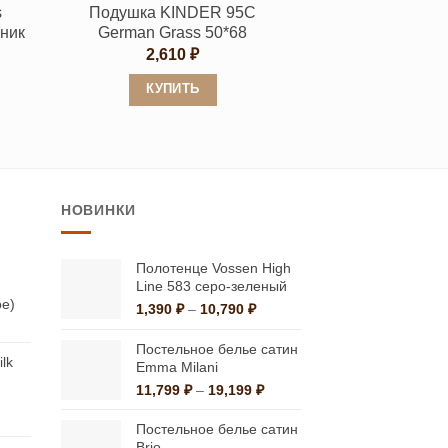
s
Подушка KINDER 95C
товара.
ник
German Grass 50*68
2,610
₽
КУПИТЬ
Этот
товар
имеет
несколько
НОВИНКИ
вариаций.
Опции
можно
Полотенце Vossen High
Line 583 серо-зеленый
выбрать
ое)
Диапазон
1,390
₽
–
10,790
₽
на
альная
екущая
цен:
странице
на:
1,390 ₽
Постельное белье сатин
lk
а
,270 ₽.
–
Emma Milani
товара.
10,790 ₽
Диапазон
11,799
₽
–
19,199
₽
цен:
альная
екущая
11,799 ₽
Постельное белье сатин
на:
–
Brio