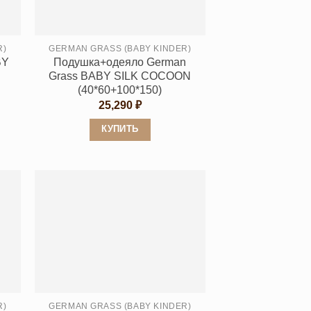
выбрать
на
странице
R)
GERMAN GRASS (BABY KINDER)
BY
Подушка+одеяло German
товара.
Grass BABY SILK COCOON
(40*60+100*150)
25,290
₽
КУПИТЬ
Этот
товар
имеет
несколько
вариаций.
Опции
можно
выбрать
на
странице
R)
GERMAN GRASS (BABY KINDER)