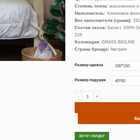
Степень тепла:
всесезонное и
Наполнитель:
Хлопковое воло
Вес наполнителя (грамм):
250
Состав чехла:
Батист. 100% O
229
Коллекция:
GRASS BIOLINE
Страна бренда:
Австрия
Размер одеяла
Размер подушки
Количество товара Подушка+од
Б
ХОЧУ СКИДКУ