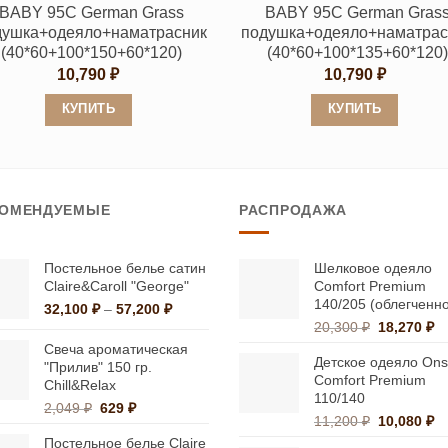
BABY 95C German Grass
BABY 95C German Gras
товара.
товара.
душка+одеяло+наматрасник
подушка+одеяло+наматрас
(40*60+100*150+60*120)
(40*60+100*135+60*120)
10,790
₽
10,790
₽
КУПИТЬ
КУПИТЬ
Этот
Этот
товар
товар
имеет
имеет
КОМЕНДУЕМЫЕ
РАСПРОДАЖА
несколько
несколько
вариаций.
вариаций.
Опции
Опции
Постельное белье сатин
Шелковое одеяло
Claire&Caroll "George"
Comfort Premium
можно
можно
140/205 (облегченн
Диапазон
32,100
₽
–
57,200
₽
выбрать
выбрать
Первонач
Т
цен:
20,300
₽
18,270
₽
на
на
цена
це
32,100 ₽
Свеча ароматическая
Детское одеяло Onsi
странице
странице
составлял
18
–
"Прилив" 150 гр.
Comfort Premium
20,300 ₽.
57,200 ₽
Chill&Relax
товара.
товара.
110/140
Первоначальная
Текущая
2,049
₽
629
₽
Первонач
Т
11,200
₽
10,080
₽
цена
цена:
цена
це
Постельное белье Claire
составляла
629 ₽.