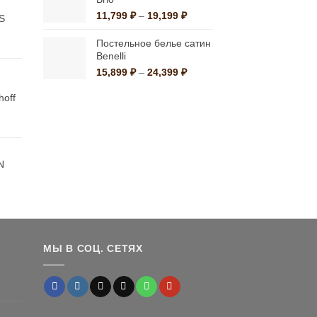
а
,080 ₽.
19,199 ₽
Диапазон
11,799
₽
–
19,199
₽
 S
цен:
11,799 ₽
Постельное белье сатин
льная
ущая
–
Benelli
:
19,199 ₽
Диапазон
15,899
₽
–
24,399
₽
0 ₽.
цен:
hoff
15,899 ₽
–
24,399 ₽
льная
ущая
:
0 ₽.
N
альная
екущая
на:
а
,500 ₽.
МЫ В СОЦ. СЕТЯХ