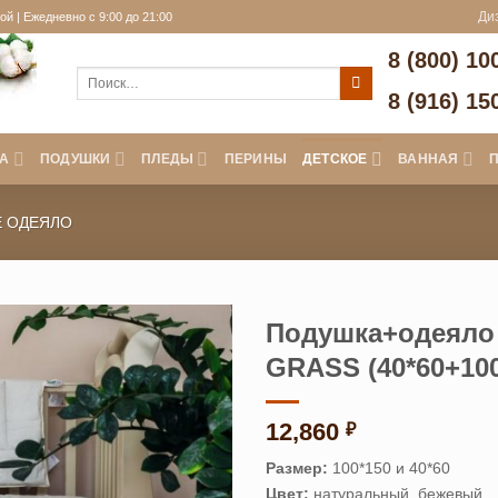
й | Ежедневно с 9:00 до 21:00
Ди
8 (800) 10
Искать:
8 (916) 15
А
ПОДУШКИ
ПЛЕДЫ
ПЕРИНЫ
ДЕТСКОЕ
ВАННАЯ
Е ОДЕЯЛО
Подушка+одеяло
GRASS (40*60+100
12,860
₽
Размер:
100*150 и 40*60
Цвет:
натуральный, бежевый