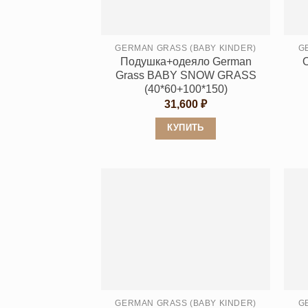
на
странице
GERMAN GRASS (BABY KINDER)
G
товара.
Подушка+одеяло German
Grass BABY SNOW GRASS
(40*60+100*150)
31,600
₽
КУПИТЬ
Этот
товар
имеет
несколько
вариаций.
Опции
можно
выбрать
на
странице
GERMAN GRASS (BABY KINDER)
G