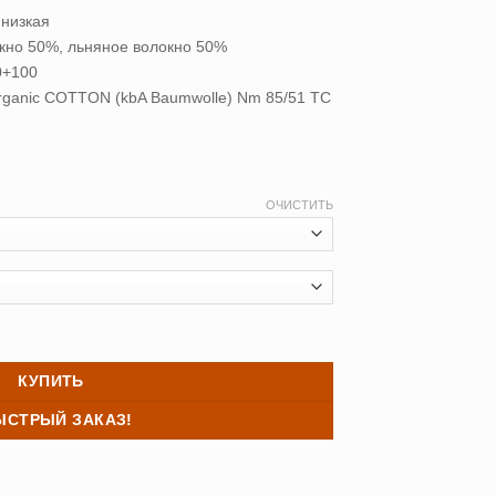
 низкая
кно 50%, льняное волокно 50%
+100
rganic COTТON (kbA Baumwolle) Nm 85/51 TC
ОЧИСТИТЬ
еяло BABY ORGANIC LINEN GRASS (40*60+100*150)
КУПИТЬ
ЫСТРЫЙ ЗАКАЗ!