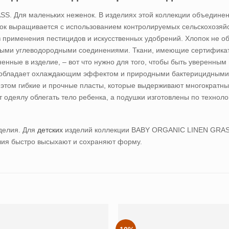
. Для маленьких неженок. В изделиях этой коллекции объедине
ок выращивается с использованием контролируемых сельскохозяйс
з применения пестицидов и искусственных удобрений. Хлопок не 
ми углеводородными соединениями. Ткани, имеющие сертификат “G
енные в изделие, – вот что нужно для того, чтобы быть уверенным 
 обладает охлаждающим эффектом и природными бактерицидными 
 этом гибкие и прочные пласты, которые выдерживают многократны
 одеялу облегать тело ребенка, а подушки изготовлены по техноло
делия.
Для
детских
изделий коллекции BABY ORGANIC LINEN GRASS
елия быстро высыхают и сохраняют форму.