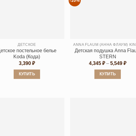
-10%
ДЕТСКОЕ
A
етское постельное белье
Детская подушка Anna Fla
Koda (Кода)
STERN
Диа
3,390
₽
4,345
₽
–
5,549
₽
цен:
4,34
КУПИТЬ
КУПИТЬ
–
5,54
Этот
Этот
товар
товар
имеет
имеет
несколько
несколько
вариаций.
вариаций.
Опции
Опции
можно
можно
выбрать
выбрать