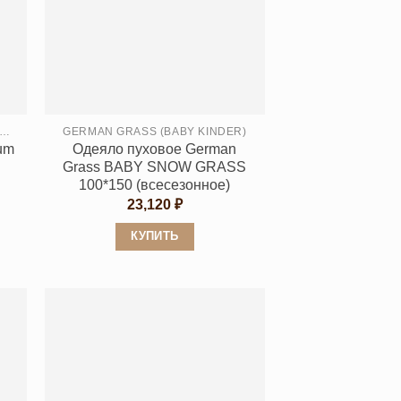
NNA FLAUM (АННА ФЛАУМ) KINDER
GERMAN GRASS (BABY KINDER)
um
Одеяло пуховое German
Grass BABY SNOW GRASS
100*150 (всесезонное)
пазон
23,120
₽
5 ₽
КУПИТЬ
9 ₽
Этот
товар
имеет
несколько
вариаций.
Опции
можно