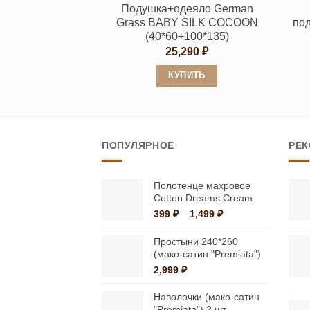
Подушка+одеяло German
товара.
Grass BABY SILK COCOON
по
(40*60+100*135)
25,290
₽
КУПИТЬ
Этот
товар
имеет
ПОПУЛЯРНОЕ
РЕ
несколько
вариаций.
Опции
Полотенце махровое
Cotton Dreams Cream
можно
Диапазон
399
₽
–
1,499
₽
выбрать
цен:
на
399 ₽
Простыни 240*260
странице
–
(мако-сатин "Premiata")
1,499 ₽
товара.
2,999
₽
Наволочки (мако-сатин
"Premiata") 2 шт.