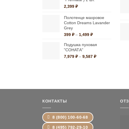
2,399
₽
Полотенце махровое
Cotton Dreams Lavander
Grey
Диапазон
399
₽
–
1,499
₽
цен:
Подушка пуховая
399 ₽
"СОНАТА"
–
1,499 ₽
Диапазон
7,979
₽
–
9,587
₽
цен:
7,979 ₽
–
9,587 ₽
КОНТАКТЫ
ОТ
8 (800) 100-60-68
8 (495) 792-29-10