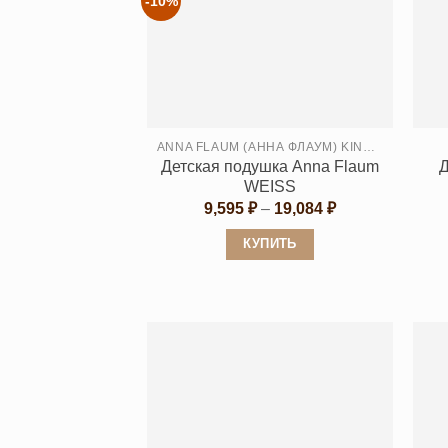
-10%
ANNA FLAUM (АННА ФЛАУМ) KINDER
Детская подушка Anna Flaum
Д
WEISS
Диапазон
9,595
₽
–
19,084
₽
цен:
9,595 ₽
КУПИТЬ
–
19,084 ₽
Этот
товар
имеет
несколько
вариаций.
Опции
можно
выбрать