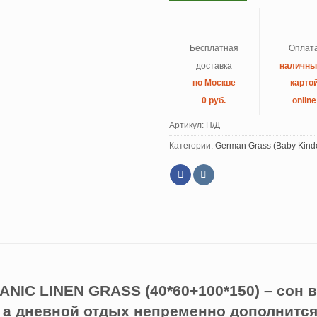
Бесплатная
Оплат
доставка
наличн
по Москве
карто
0 руб.
online
Артикул:
Н/Д
Категории:
German Grass (Baby Kind
IC LINEN GRASS (40*60+100*150) – сон в
 а дневной отдых непременно дополнитс