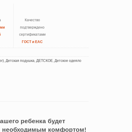
а
Качество
ыми
подтверждено
й
сертификатами
ГОСТ и ЕАС
er)
,
Детская подушка
,
ДЕТСКОЕ
,
Детское одеяло
ашего ребенка будет
я необходимым комфортом!