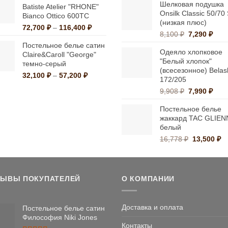
Шелковая подушка
составлял
10
Batiste Atelier "RHONE"
2,049 ₽.
Onsilk Classic 50/70
11,200 ₽.
Bianco Ottico 600ТС
(низкая плюс)
Диапазон
72,700
₽
–
116,400
₽
Первонача
Тек
8,100
₽
7,290
₽
цен:
цена
цена
Постельное белье сатин
72,700 ₽
Одеяло хлопковое
составляла
7,29
Claire&Caroll "George"
–
"Белый хлопок"
8,100 ₽.
темно-серый
116,400 ₽
(всесезонное) Belas
Диапазон
32,100
₽
–
57,200
₽
172/205
цен:
Первонача
Тек
9,908
₽
7,990
₽
32,100 ₽
цена
цена
–
Постельное белье
составляла
7,99
57,200 ₽
жаккард TAC GLIEN
9,908 ₽.
белый
Первонач
Т
16,778
₽
13,500
₽
цена
це
составлял
13
16,778 ₽.
ЗЫВЫ ПОКУПАТЕЛЕЙ
О КОМПАНИИ
Доставка и оплата
Постельное белье сатин
Философия Niki Jones
Контакты