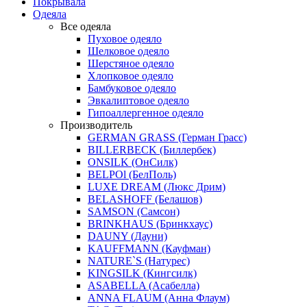
Покрывала
Одеяла
Все одеяла
Пуховое одеяло
Шелковое одеяло
Шерстяное одеяло
Хлопковое одеяло
Бамбуковое одеяло
Эвкалиптовое одеяло
Гипоаллергенное одеяло
Производитель
GERMAN GRASS (Герман Грасс)
BILLERBECK (Биллербек)
ONSILK (ОнСилк)
BELPOl (БелПоль)
LUXE DREAM (Люкс Дрим)
BELASHOFF (Белашов)
SAMSON (Самсон)
BRINKHAUS (Бринкхаус)
DAUNY (Дауни)
KAUFFMANN (Кауфман)
NATURE`S (Натурес)
KINGSILK (Кингсилк)
ASABELLA (Асабелла)
ANNA FLAUM (Анна Флаум)