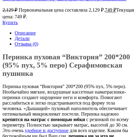
2,129
₽
Первоначальная цена составляла 2,129 ₽.
749
₽
Текущая
цена: 749 ₽.
Купить
Описание
Детали
Отзывы (0)
Перинка пуховая “Виктория” 200*200
(95% пух, 5% перо) Серафимовская
пушинка
Перинка пуховая “Виктория” 200*200 (95% пух, 5% перо).
Необычайно мягкие, воздушные кассетные наматрасники-
перинки создают ощущение неги и комфорта. Помогают
расслабиться и легко подстраиваются под форму тела
человека. «Дышащий» пуховый наполнитель обеспечивает
оптимальный микроклимат постели. Перинка надежно
крепится на матрас с помощью юбки
с резинкой по всему
периметру. Полностью закрывает матрас, высотой до 30 см.
Это очень
удобное и доступное
для всех изделие. Каким бы
беспокойным ни был Ваш сон,
перинка ни за что не