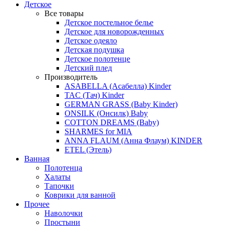
Детское
Все товары
Детское постельное белье
Детское для новорожденных
Детское одеяло
Детская подушка
Детское полотенце
Детский плед
Производитель
ASABELLA (Асабелла) Kinder
TAC (Тач) Kinder
GERMAN GRASS (Baby Kinder)
ONSILK (Онсилк) Baby
COTTON DREAMS (Baby)
SHARMES for MIA
ANNA FLAUM (Анна Флаум) KINDER
ETEL (Этель)
Ванная
Полотенца
Халаты
Тапочки
Коврики для ванной
Прочее
Наволочки
Простыни