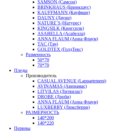
SAMSON (Самсон)
BRINKHAUS (Бринкхаус)
KAUFFMANN (Кауфман)
DAUNY (Дауни)
NATURE`S (Натурес)
KINGSILK (Кингсилк)
ASABELLA (Асабелла)
ANNA FLAUM (Анна Флаум)
TAC (Тач)
GOLDTEX (ГолдТекс)
Размерность
50*70
70*70
Пледы
Производитель
CASUAL AVENUE (Lappartement)
AVINAMAS (Авинамас)
LITVILAS (Литвилас)
DROBE (Дроби)
ANNA FLAUM (Анна Флаум)
LUXBERRY (Люксберри)
РАЗМЕРНОСТЬ
140*200
140*220
Перины