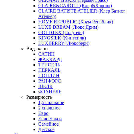
GERMAN GRASS (Герман Грасс)
CLAIRE&CAROLL (Клер&Кэролл)
CLAIRE BATISTE ATELIER (Клер Батист
Ательер)
HOME REPUBLIC (Хоум Репаблик)
LUXE DREAM (Люкс Дрим)
GOLDTEX (Голдтекс)
KINGSILK (Кингсилк)
LUXBERRY (Люксбери)
Вид ткани
САТИН
ЖАККАРД
ТЕНСЕЛЬ
ПЕРКАЛЬ
ПОПЛИН
РАНФОРС
ШЕЛК
ФЛАНЕЛЬ
Размерность
1,5 спальное
2 спальное
Евро
Евро макси
Семейное
Детское