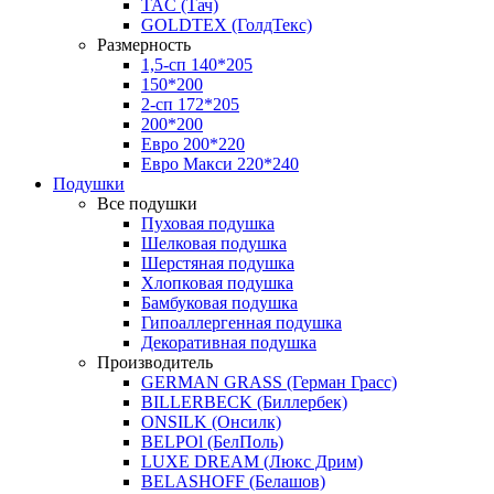
TAC (Тач)
GOLDTEX (ГолдТекс)
Размерность
1,5-сп 140*205
150*200
2-сп 172*205
200*200
Евро 200*220
Евро Макси 220*240
Подушки
Все подушки
Пуховая подушка
Шелковая подушка
Шерстяная подушка
Хлопковая подушка
Бамбуковая подушка
Гипоаллергенная подушка
Декоративная подушка
Производитель
GERMAN GRASS (Герман Грасс)
BILLERBECK (Биллербек)
ONSILK (Онсилк)
BELPOl (БелПоль)
LUXE DREAM (Люкс Дрим)
BELASHOFF (Белашов)