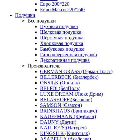
Евро 200*220
Евро Макси 220*240
Подушки
Все подушки
Пуховая подушка
Шелковая подушка
Шерстяная подушка
Хлопковая подушка
Бамбуковая подушка
Гипоаллергенная подушка
Декоративная подушка
Производитель
GERMAN GRASS (Герман Грасс)
BILLERBECK (Биллербек)
ONSILK (Онсилк)
BELPOl (БелПоль)
LUXE DREAM (Люкс Дрим)
BELASHOFF (Белашов)
SAMSON (Самсон)
BRINKHAUS (Бринкхаус)
KAUFFMANN (Кауфман)
DAUNY (Дауни)
NATURE`S (Натурес)
KINGSILK (Кингсилк)
ASABELLA (Асабелла)