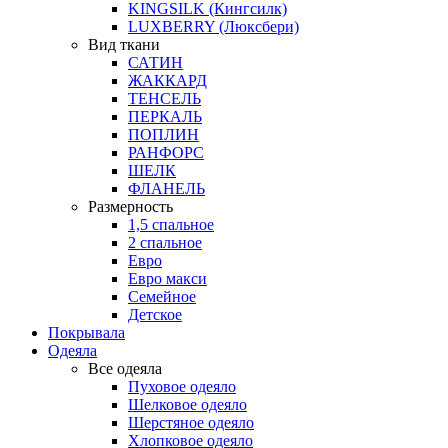
KINGSILK (Кингсилк)
LUXBERRY (Люксбери)
Вид ткани
САТИН
ЖАККАРД
ТЕНСЕЛЬ
ПЕРКАЛЬ
ПОПЛИН
РАНФОРС
ШЕЛК
ФЛАНЕЛЬ
Размерность
1,5 спальное
2 спальное
Евро
Евро макси
Семейное
Детское
Покрывала
Одеяла
Все одеяла
Пуховое одеяло
Шелковое одеяло
Шерстяное одеяло
Хлопковое одеяло