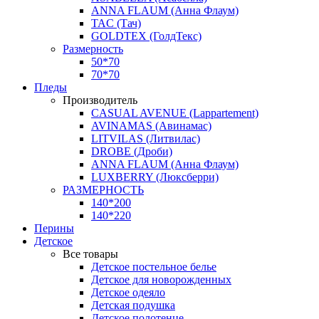
ANNA FLAUM (Анна Флаум)
TAC (Тач)
GOLDTEX (ГолдТекс)
Размерность
50*70
70*70
Пледы
Производитель
CASUAL AVENUE (Lappartement)
AVINAMAS (Авинамас)
LITVILAS (Литвилас)
DROBE (Дроби)
ANNA FLAUM (Анна Флаум)
LUXBERRY (Люксберри)
РАЗМЕРНОСТЬ
140*200
140*220
Перины
Детское
Все товары
Детское постельное белье
Детское для новорожденных
Детское одеяло
Детская подушка
Детское полотенце