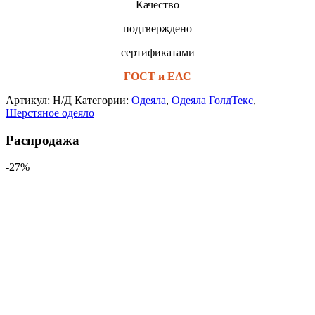
Качество
подтверждено
сертификатами
ГОСТ и ЕАС
Артикул:
Н/Д
Категории:
Одеяла
,
Одеяла ГолдТекс
,
Шерстяное одеяло
Распродажа
-27%