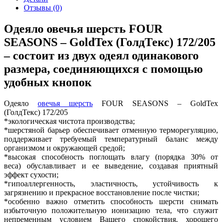
Отзывы (0)
Одеяло овечья шерсть FOUR
SEASONS – GoldTex (ГолдТекс) 172/205
– состоит из двух одеял одинакового
размера, соединяющихся с помощью
удобных кнопок
Одеяло
овечья шерсть
FOUR SEASONS – GoldTex
(ГолдТекс) 172/205
*экологическая чистота производства;
*шерстяной барьер обеспечивает отменную терморегуляцию,
поддерживает требуемый температурный баланс между
организмом и окружающей средой;
*высокая способность поглощать влагу (порядка 30% от
веса) обуславливает и ее выведение, создавая приятный
эффект сухости;
*гипоаллергенность, эластичность, устойчивость к
загрязнению и прекрасное восстановление после чистки;
*особенно важно отметить способность шерсти снимать
избыточную положительную ионизацию тела, что служит
непременным условием Вашего спокойствия, хорошего