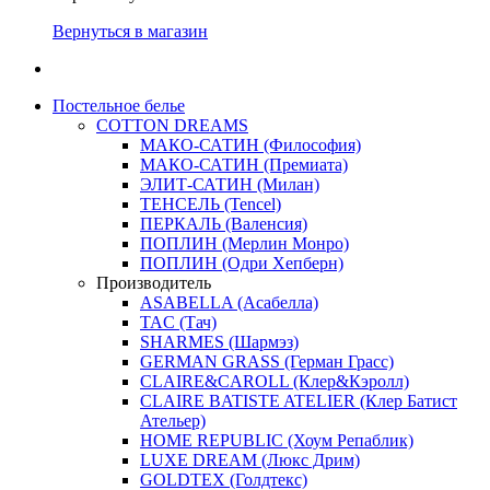
Вернуться в магазин
Постельное белье
COTTON DREAMS
МАКО-САТИН (Философия)
МАКО-САТИН (Премиата)
ЭЛИТ-САТИН (Милан)
ТЕНСЕЛЬ (Tencel)
ПЕРКАЛЬ (Валенсия)
ПОПЛИН (Мерлин Монро)
ПОПЛИН (Одри Хепберн)
Производитель
ASABELLA (Асабелла)
TAC (Тач)
SHARMES (Шармэз)
GERMAN GRASS (Герман Грасс)
CLAIRE&CAROLL (Клер&Кэролл)
CLAIRE BATISTE ATELIER (Клер Батист
Ательер)
HOME REPUBLIC (Хоум Репаблик)
LUXE DREAM (Люкс Дрим)
GOLDTEX (Голдтекс)