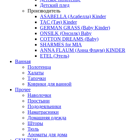
Детский плед
Производитель
ASABELLA (Асабелла) Kinder
TAC (Тач) Kinder
GERMAN GRASS (Baby Kinder)
ONSILK (Онсилк) Baby
COTTON DREAMS (Baby)
SHARMES for MIA
ANNA FLAUM (Анна Флаум) KINDER
ETEL (Этель)
Ванная
Полотенца
Халаты
Тапочки
Коврики для ванной
Прочее
Наволочки
Простыни
Пододеяльники
Наматрасники
Домашняя одежда
Шторы
Тюль
Ароматы для дома