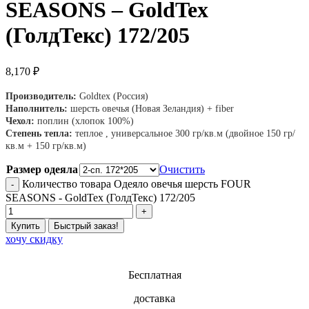
SEASONS – GoldTex
(ГолдТекс) 172/205
8,170
₽
Производитель:
Goldtex (Россия)
Наполнитель:
шерсть овечья (Новая Зеландия) + fiber
Чехол:
поплин (хлопок 100%)
Степень тепла:
теплое , универсальное 300 гр/кв.м (двойное 150 гр/
кв.м + 150 гр/кв.м)
Размер одеяла
Очистить
Количество товара Одеяло овечья шерсть FOUR
SEASONS - GoldTex (ГолдТекс) 172/205
Купить
Быстрый заказ!
хочу скидку
Бесплатная
доставка