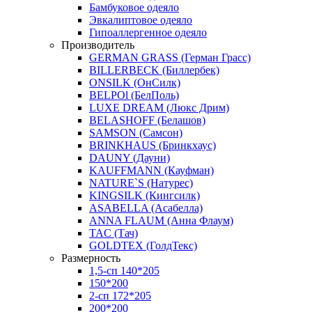
Бамбуковое одеяло
Эвкалиптовое одеяло
Гипоаллергенное одеяло
Производитель
GERMAN GRASS (Герман Грасс)
BILLERBECK (Биллербек)
ONSILK (ОнСилк)
BELPOl (БелПоль)
LUXE DREAM (Люкс Дрим)
BELASHOFF (Белашов)
SAMSON (Самсон)
BRINKHAUS (Бринкхаус)
DAUNY (Дауни)
KAUFFMANN (Кауфман)
NATURE`S (Натурес)
KINGSILK (Кингсилк)
ASABELLA (Асабелла)
ANNA FLAUM (Анна Флаум)
TAC (Тач)
GOLDTEX (ГолдТекс)
Размерность
1,5-сп 140*205
150*200
2-сп 172*205
200*200