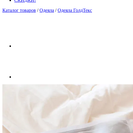
СКИДКИ!
Каталог товаров
/
Одеяла
/
Одеяла ГолдТекс