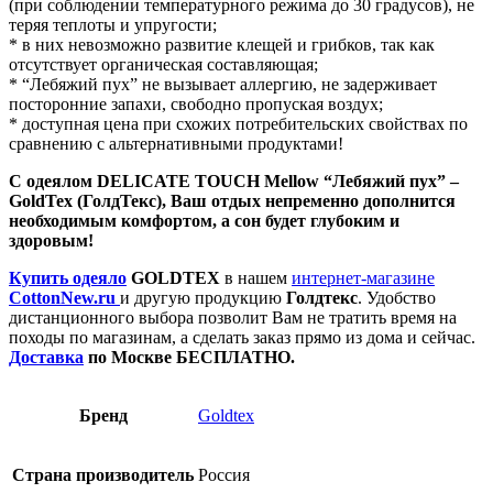
(при соблюдении температурного режима до 30 градусов), не
теряя теплоты и упругости;
* в них невозможно развитие клещей и грибков, так как
отсутствует органическая составляющая;
* “Лебяжий пух” не вызывает аллергию, не задерживает
посторонние запахи, свободно пропуская воздух;
* доступная цена при схожих потребительских свойствах по
сравнению с альтернативными продуктами!
С одеялом DELICATE TOUCH Mellow “Лебяжий пух” –
GoldTex (ГолдТекс), Ваш отдых непременно дополнится
необходимым комфортом, а сон будет глубоким и
здоровым!
Купить одеяло
GOLDTEX
в нашем
интернет-магазине
CottonNew.ru
и другую продукцию
Голдтекс
. Удобство
дистанционного выбора позволит Вам не тратить время на
походы по магазинам, а сделать заказ прямо из дома и сейчас.
Доставка
по Москве БЕСПЛАТНО.
Бренд
Goldtex
Страна производитель
Россия