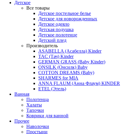
Детское
Все товары
Детское постельное белье
Детское для новорожденных
Детское одеяло
Детская подушка
Детское полотенце
Детский плед
Производитель
ASABELLA (Асабелла) Kinder
TAC (Тач) Kinder
GERMAN GRASS (Baby Kinder)
ONSILK (Онсилк) Baby
COTTON DREAMS (Baby)
SHARMES for MIA
ANNA FLAUM (Анна Флаум) KINDER
ETEL (Этель)
Ванная
Полотенца
Халаты
Тапочки
Коврики для ванной
Прочее
Наволочки
Простыни