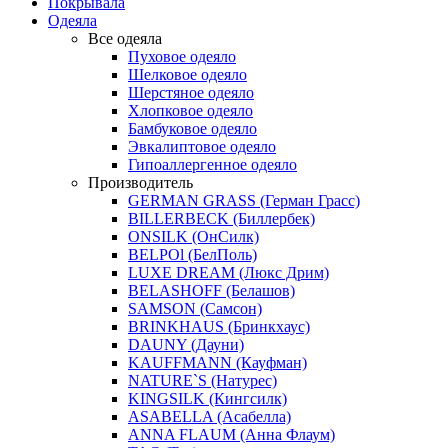
Покрывала
Одеяла
Все одеяла
Пуховое одеяло
Шелковое одеяло
Шерстяное одеяло
Хлопковое одеяло
Бамбуковое одеяло
Эвкалиптовое одеяло
Гипоаллергенное одеяло
Производитель
GERMAN GRASS (Герман Грасс)
BILLERBECK (Биллербек)
ONSILK (ОнСилк)
BELPOl (БелПоль)
LUXE DREAM (Люкс Дрим)
BELASHOFF (Белашов)
SAMSON (Самсон)
BRINKHAUS (Бринкхаус)
DAUNY (Дауни)
KAUFFMANN (Кауфман)
NATURE`S (Натурес)
KINGSILK (Кингсилк)
ASABELLA (Асабелла)
ANNA FLAUM (Анна Флаум)