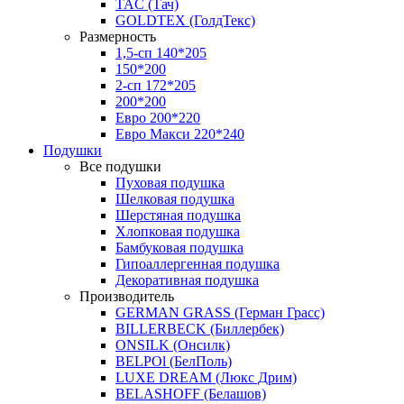
TAC (Тач)
GOLDTEX (ГолдТекс)
Размерность
1,5-сп 140*205
150*200
2-сп 172*205
200*200
Евро 200*220
Евро Макси 220*240
Подушки
Все подушки
Пуховая подушка
Шелковая подушка
Шерстяная подушка
Хлопковая подушка
Бамбуковая подушка
Гипоаллергенная подушка
Декоративная подушка
Производитель
GERMAN GRASS (Герман Грасс)
BILLERBECK (Биллербек)
ONSILK (Онсилк)
BELPOl (БелПоль)
LUXE DREAM (Люкс Дрим)
BELASHOFF (Белашов)