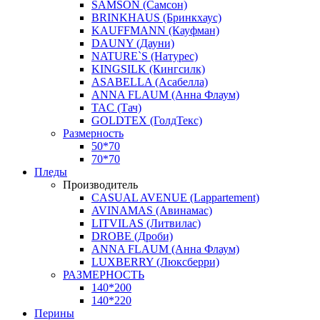
SAMSON (Самсон)
BRINKHAUS (Бринкхаус)
KAUFFMANN (Кауфман)
DAUNY (Дауни)
NATURE`S (Натурес)
KINGSILK (Кингсилк)
ASABELLA (Асабелла)
ANNA FLAUM (Анна Флаум)
TAC (Тач)
GOLDTEX (ГолдТекс)
Размерность
50*70
70*70
Пледы
Производитель
CASUAL AVENUE (Lappartement)
AVINAMAS (Авинамас)
LITVILAS (Литвилас)
DROBE (Дроби)
ANNA FLAUM (Анна Флаум)
LUXBERRY (Люксберри)
РАЗМЕРНОСТЬ
140*200
140*220
Перины