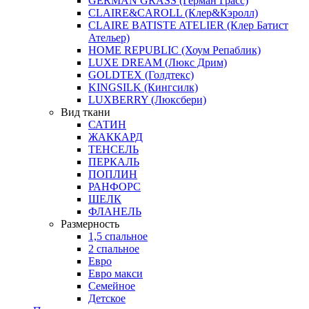
GERMAN GRASS (Герман Грасс)
CLAIRE&CAROLL (Клер&Кэролл)
CLAIRE BATISTE ATELIER (Клер Батист
Ательер)
HOME REPUBLIC (Хоум Репаблик)
LUXE DREAM (Люкс Дрим)
GOLDTEX (Голдтекс)
KINGSILK (Кингсилк)
LUXBERRY (Люксбери)
Вид ткани
САТИН
ЖАККАРД
ТЕНСЕЛЬ
ПЕРКАЛЬ
ПОПЛИН
РАНФОРС
ШЕЛК
ФЛАНЕЛЬ
Размерность
1,5 спальное
2 спальное
Евро
Евро макси
Семейное
Детское