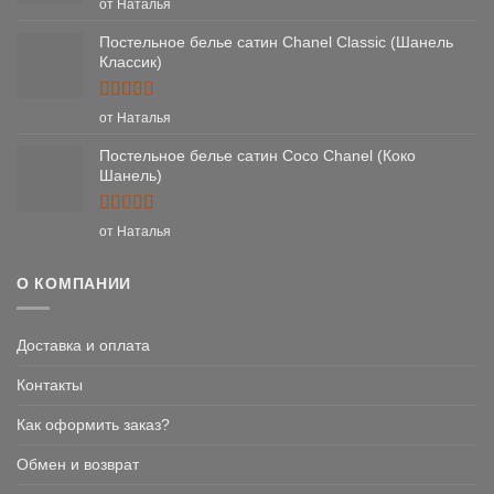
Оценка
5
от Наталья
из 5
Постельное белье сатин Chanel Classic (Шанель
Классик)
Оценка
5
от Наталья
из 5
Постельное белье сатин Coco Chanel (Коко
Шанель)
Оценка
5
от Наталья
из 5
О КОМПАНИИ
Доставка и оплата
Контакты
Как оформить заказ?
Обмен и возврат