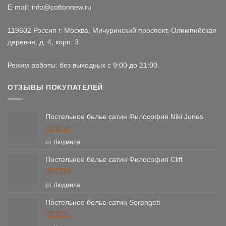
E-mail: info@cottonnew.ru
119602 Россия г. Москва, Мичуринский проспект, Олимпийская
деревня, д. 4, корп. 3.
Режим работы: без выходных с 9:00 до 21:00.
ОТЗЫВЫ ПОКУПАТЕЛЕЙ
Постельное белье сатин Философия Niki Jones
Оценка
5
от Людмила
из 5
Постельное белье сатин Философия Cliff
Оценка
5
от Людмила
из 5
Постельное белье сатин Serengeti