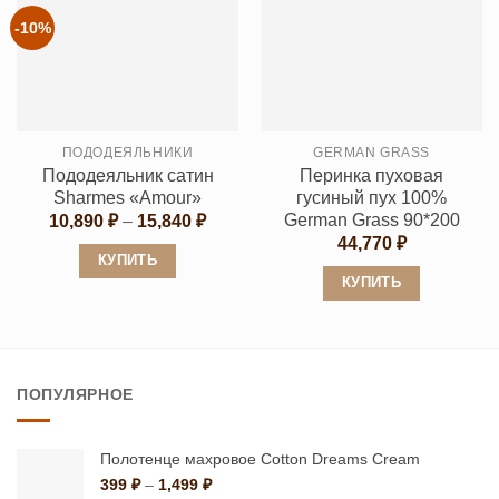
несколько
несколько
-10%
вариаций.
вариаций.
Опции
Опции
можно
можно
выбрать
выбрать
ПОДОДЕЯЛЬНИКИ
GERMAN GRASS
на
на
Пододеяльник сатин
Перинка пуховая
странице
странице
Sharmes «Amour»
гусиный пух 100%
товара.
товара.
German Grass 90*200
Диапазон
10,890
₽
–
15,840
₽
цен:
44,770
₽
10,890 ₽
КУПИТЬ
–
КУПИТЬ
15,840 ₽
Этот
Этот
товар
товар
имеет
имеет
несколько
ПОПУЛЯРНОЕ
несколько
вариаций.
вариаций.
Опции
Опции
можно
Полотенце махровое Cotton Dreams Cream
можно
Диапазон
399
₽
–
1,499
₽
выбрать