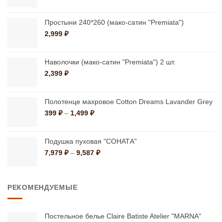
цен:
выбрать
на
399 ₽
на
странице
–
Простыни 240*260 (мако-сатин "Premiata")
странице
1,499 ₽
товара.
2,999
₽
товара.
Наволочки (мако-сатин "Premiata") 2 шт.
2,399
₽
Полотенце махровое Cotton Dreams Lavander Grey
Диапазон
399
₽
–
1,499
₽
цен:
399 ₽
–
Подушка пуховая "СОНАТА"
1,499 ₽
Диапазон
7,979
₽
–
9,587
₽
цен:
7,979 ₽
–
РЕКОМЕНДУЕМЫЕ
9,587 ₽
Постельное белье Claire Batiste Atelier "MARNA"