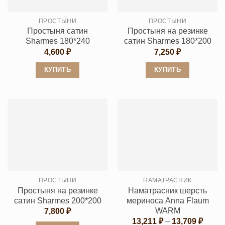
выбрать
выбрать
ПРОСТЫНИ
ПРОСТЫНИ
на
на
Простыня сатин
Простыня на резинке
странице
странице
Sharmes 180*240
сатин Sharmes 180*200
товара.
товара.
4,600
₽
7,250
₽
КУПИТЬ
КУПИТЬ
Этот
Этот
товар
товар
имеет
имеет
несколько
несколько
вариаций.
вариаций.
Опции
Опции
можно
можно
выбрать
выбрать
ПРОСТЫНИ
НАМАТРАСНИК
на
на
Простыня на резинке
Наматрасник шерсть
странице
странице
сатин Sharmes 200*200
мериноса Anna Flaum
товара.
товара.
WARM
7,800
₽
Диапа
13,211
₽
–
13,709
₽