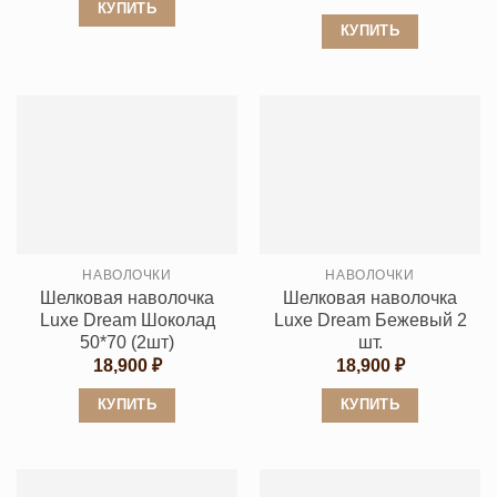
цен:
КУПИТЬ
13,21
КУПИТЬ
Этот
–
13,70
Этот
товар
товар
имеет
имеет
несколько
несколько
вариаций.
вариаций.
Опции
Опции
можно
можно
выбрать
выбрать
на
НАВОЛОЧКИ
НАВОЛОЧКИ
на
странице
Шелковая наволочка
Шелковая наволочка
странице
товара.
Luxe Dream Шоколад
Luxe Dream Бежевый 2
товара.
50*70 (2шт)
шт.
18,900
₽
18,900
₽
КУПИТЬ
КУПИТЬ
Этот
Этот
товар
товар
имеет
имеет