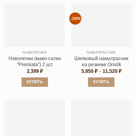
товар
имеет
имеет
несколько
несколько
вариаций.
-10%
вариаций.
Опции
Опции
можно
можно
выбрать
выбрать
на
НАВОЛОЧКИ
НАМАТРАСНИК
на
странице
Наволочки (мако-сатин
Шелковый наматрасник
странице
товара.
“Premiata”) 2 шт.
на резинке Onsilk
товара.
Диапа
2,399
₽
5,850
₽
–
11,520
₽
цен:
5,850 
КУПИТЬ
КУПИТЬ
–
11,520
Этот
Этот
товар
товар
имеет
имеет
несколько
несколько
вариаций.
вариаций.
Опции
Опции
можно
можно