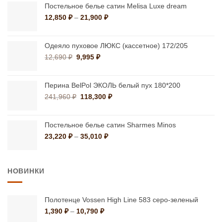
составляла
8,500 ₽.
Постельное белье сатин Melisa Luxe dream
12,899 ₽.
Диапазон
12,850
₽
–
21,900
₽
цен:
12,850 ₽
–
Одеяло пуховое ЛЮКС (кассетное) 172/205
21,900 ₽
Первоначальная
Текущая
12,690
₽
9,995
₽
цена
цена:
составляла
9,995 ₽.
12,690 ₽.
Перина BelPol ЭКОЛЬ белый пух 180*200
Первоначальная
Текущая
241,960
₽
118,300
₽
цена
цена:
составляла
118,300 ₽.
241,960 ₽.
Постельное белье сатин Sharmes Minos
Диапазон
23,220
₽
–
35,010
₽
цен:
23,220 ₽
–
НОВИНКИ
35,010 ₽
Полотенце Vossen High Line 583 серо-зеленый
Диапазон
1,390
₽
–
10,790
₽
цен: