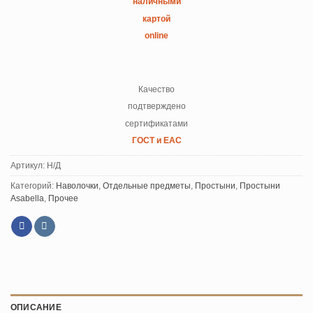
наличными
картой
online
Качество
подтверждено
сертификатами
ГОСТ и ЕАС
Артикул:
Н/Д
Категорий:
Наволочки
,
Отдельные предметы
,
Простыни
,
Простыни
Asabella
,
Прочее
ОПИСАНИЕ