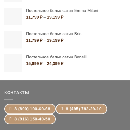
1,390 ₽
–
Постельное белье сатин Emma Milani
10,790 ₽
Диапазон
11,799
₽
–
19,199
₽
цен:
11,799 ₽
–
Постельное белье сатин Brio
19,199 ₽
Диапазон
11,799
₽
–
19,199
₽
цен:
11,799 ₽
–
Постельное белье сатин Benelli
19,199 ₽
Диапазон
15,899
₽
–
24,399
₽
цен:
15,899 ₽
–
24,399 ₽
КОНТАКТЫ
8 (800) 100-60-68
8 (495) 792-29-10
8 (916) 150-40-50