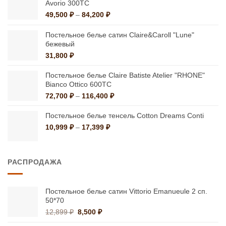
Avorio 300ТС
Диапазон
49,500
₽
–
84,200
₽
цен:
49,500 ₽
Постельное белье сатин Claire&Caroll "Lune"
–
бежевый
84,200 ₽
31,800
₽
Постельное белье Claire Batiste Atelier "RHONE"
Bianco Ottico 600ТС
Диапазон
72,700
₽
–
116,400
₽
цен:
72,700 ₽
Постельное белье тенсель Cotton Dreams Conti
–
Диапазон
10,999
₽
–
17,399
₽
116,400 ₽
цен:
10,999 ₽
–
РАСПРОДАЖА
17,399 ₽
Постельное белье сатин Vittorio Emanueule 2 сп.
50*70
Первоначальная
Текущая
12,899
₽
8,500
₽
цена
цена: