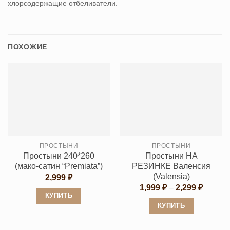
хлорсодержащие отбеливатели.
ПОХОЖИЕ
ПРОСТЫНИ
ПРОСТЫНИ
Простыни 240*260
Простыни НА
(мако-сатин “Premiata”)
РЕЗИНКЕ Валенсия
(Valensia)
2,999
₽
Диапаз
1,999
₽
–
2,299
₽
цен:
КУПИТЬ
1,999 ₽
КУПИТЬ
Этот
–
2,299 ₽
Этот
товар